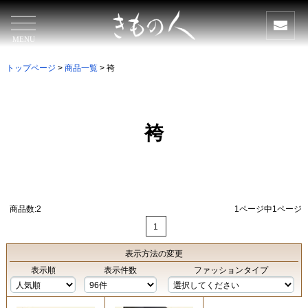
MENU
トップページ
>
商品一覧
> 袴
袴
商品数:2
1ページ中1ページ
1
表示方法
の変更
表示順
表示件数
ファッションタイプ