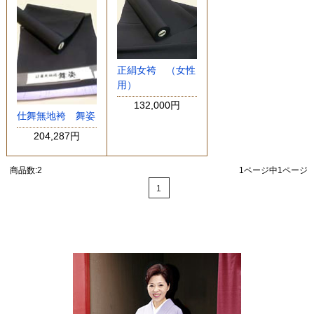
正絹女袴 （女性
用）
132,000円
仕舞無地袴 舞姿
204,287円
商品数:2
1ページ中1ページ
1