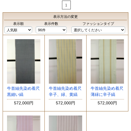
1
表示方法
の変更
表示順
表示件数
ファッションタイプ
牛首紬先染め着尺
牛首紬先染め着尺
牛首紬先染め着尺
黒細い縞
辛子、緑、黄縞
薄緑に辛子縞
572,000円
572,000円
572,000円