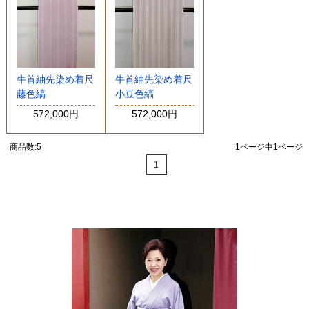
牛首紬先染め着尺
牛首紬先染め着尺
藤色縞
小豆色縞
572,000円
572,000円
商品数:5
1ページ中1ページ
1