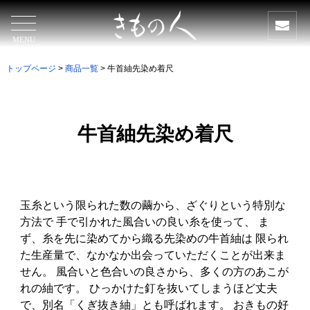
MENU
トップページ
>
商品一覧
> 牛首紬先染め着尺
牛首紬先染め着尺
玉糸という限られた数の繭から、ざぐりという特別な
方法で 手で引かれた風合いの良い糸を使って、 ま
ず、糸を先に染めてから織る先染めの牛首紬は 限られ
た生産量で、なかなか出会っていただくことが出来ま
せん。 風合いと色合いの良さから、多くの方のあこが
れの紬です。 ひっかけた釘を抜いてしまうほど丈夫
で、別名「くぎ抜き紬」とも呼ばれます。 おきもの好