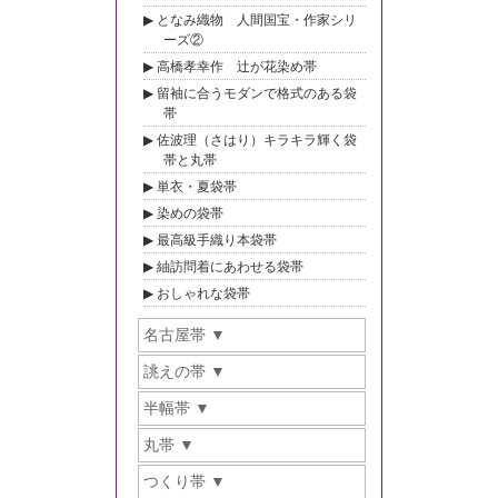
となみ織物 人間国宝・作家シリ
ーズ②
高橋孝幸作 辻が花染め帯
留袖に合うモダンで格式のある袋
帯
佐波理（さはり）キラキラ輝く袋
帯と丸帯
単衣・夏袋帯
染めの袋帯
最高級手織り本袋帯
紬訪問着にあわせる袋帯
おしゃれな袋帯
名古屋帯
誂えの帯
半幅帯
丸帯
つくり帯