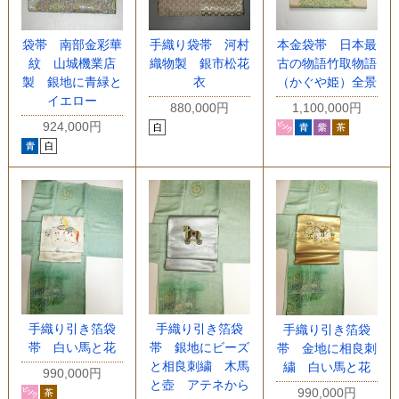
袋帯 南部金彩華
手織り袋帯 河村
本金袋帯 日本最
紋 山城機業店
織物製 銀市松花
古の物語竹取物語
製 銀地に青緑と
衣
（かぐや姫）全景
イエロー
880,000円
1,100,000円
924,000円
手織り引き箔袋
手織り引き箔袋
手織り引き箔袋
帯 白い馬と花
帯 銀地にビーズ
帯 金地に相良刺
と相良刺繍 木馬
繍 白い馬と花
990,000円
と壺 アテネから
990,000円