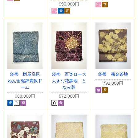
990,000円
袋帯 桝屋高尾
袋帯 百楽ローズ
袋帯 菊金茶地
ねん金綴錦青銀ド
大きな花黒地 と
792,000円
ーム
なみ製
968,000円
572,000円