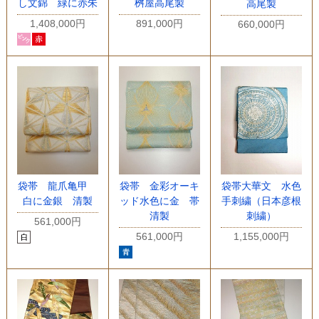
し文錦 緑に赤朱
桝屋高尾製
高尾製
1,408,000円
891,000円
660,000円
袋帯 龍爪亀甲
袋帯 金彩オーキ
袋帯大華文 水色
白に金銀 清製
ッド水色に金 帯
手刺繍（日本彦根
清製
刺繍）
561,000円
561,000円
1,155,000円