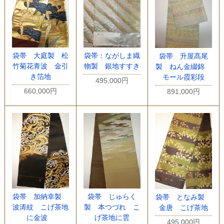
袋帯 大庭製 松
袋帯：ながしま織
袋帯 升屋髙尾
竹菊花青波 金引
物製 銀地すすき
製 ねん金綴錦
き箔地
モール霞彩段
495,000円
660,000円
891,000円
袋帯 加納幸製
袋帯 じゅらく
袋帯 となみ製
波涛紋 こげ茶地
製 本つづれ こ
金唐 こげ茶地
に金波
げ茶地に雲
495,000円