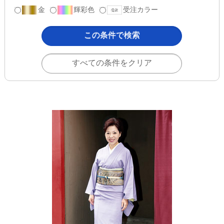
金
輝彩色
受注カラー