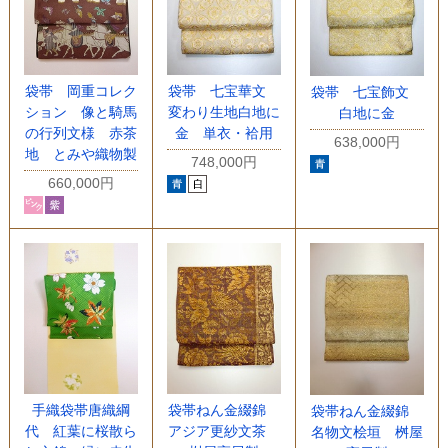
袋帯 岡重コレク
袋帯 七宝華文
袋帯 七宝飾文
ション 像と騎馬
変わり生地白地に
白地に金
の行列文様 赤茶
金 単衣・袷用
638,000円
地 とみや織物製
748,000円
660,000円
手織袋帯唐織綱
袋帯ねん金綴錦
袋帯ねん金綴錦
代 紅葉に桜散ら
アジア更紗文茶
名物文桧垣 桝屋