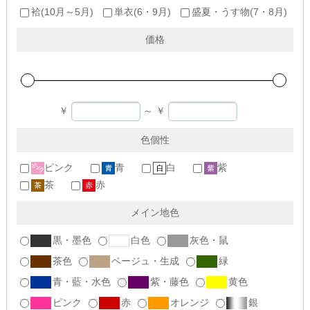
袷(10月～5月)
単衣(6・9月)
盛夏・うす物(7・8月)
価格
￥
～
￥
色個性
ピンク
青
白
紫
茶
赤
メイン地色
黒・墨色
白色
灰色・鼠
茶色
ベージュ・生成
緑
青・藍・水色
紫・藤色
黄色
ピンク
赤
オレンジ
銀