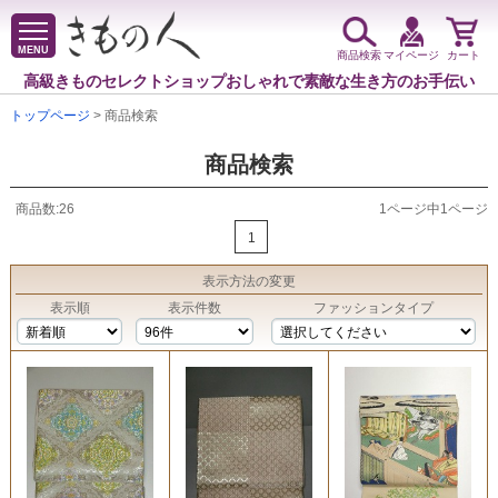
MENU
商品検索
マイページ
カート
高級きものセレクトショップ
おしゃれで素敵な生き方のお手伝い
トップページ
> 商品検索
商品検索
商品数:26
1ページ中1ページ
1
表示方法
の変更
表示順
表示件数
ファッションタイプ