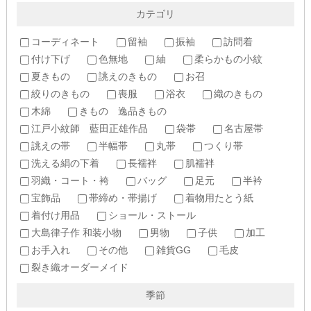
カテゴリ
コーディネート
留袖
振袖
訪問着
付け下げ
色無地
紬
柔らかもの小紋
夏きもの
誂えのきもの
お召
絞りのきもの
喪服
浴衣
織のきもの
木綿
きもの 逸品きもの
江戸小紋師 藍田正雄作品
袋帯
名古屋帯
誂えの帯
半幅帯
丸帯
つくり帯
洗える絹の下着
長襦袢
肌襦袢
羽織・コート・袴
バッグ
足元
半衿
宝飾品
帯締め・帯揚げ
着物用たとう紙
着付け用品
ショール・ストール
大島律子作 和装小物
男物
子供
加工
お手入れ
その他
雑貨GG
毛皮
裂き織オーダーメイド
季節