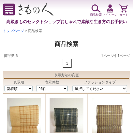
MENU
商品検索
マイページ
カート
高級きものセレクトショップ
おしゃれで素敵な生き方のお手伝い
トップページ
> 商品検索
商品検索
商品数:6
1ページ中1ページ
1
表示方法
の変更
表示順
表示件数
ファッションタイプ