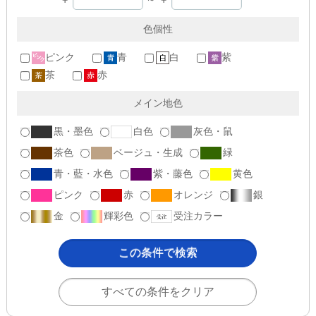
色個性
ピンク
青
白
紫
茶
赤
メイン地色
黒・墨色
白色
灰色・鼠
茶色
ベージュ・生成
緑
青・藍・水色
紫・藤色
黄色
ピンク
赤
オレンジ
銀
金
輝彩色
受注カラー