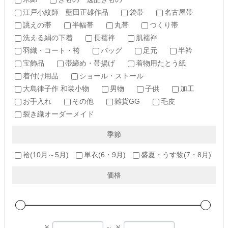
江戸小紋師 藍田正雄作品
袋帯
名古屋帯
誂えの帯
半幅帯
丸帯
つくり帯
洗える絹の下着
長襦袢
肌襦袢
羽織・コート・袴
バッグ
足元
半衿
宝飾品
帯締め・帯揚げ
着物用たとう紙
着付け用品
ショール・ストール
大島律子作 和装小物
男物
子供
加工
お手入れ
その他
雑貨GG
毛皮
裂き織オーダーメイド
季節
袷(10月～5月)
単衣(6・9月)
盛夏・うす物(7・8月)
価格
￥
～
￥