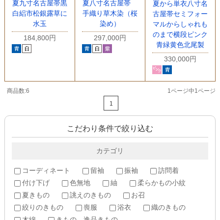
夏九寸名古屋帯黒
夏八寸名古屋帯
夏から単衣八寸名
白絽市松銀露草に
手織り草木染（桜
古屋帯セミフォー
水玉
染め）
マルからしゃれも
のまで横段ピンク
184,800円
297,000円
青緑黄色北尾製
330,000円
商品数:6
1ページ中1ページ
1
こだわり条件で絞り込む
カテゴリ
コーディネート
留袖
振袖
訪問着
付け下げ
色無地
紬
柔らかもの小紋
夏きもの
誂えのきもの
お召
絞りのきもの
喪服
浴衣
織のきもの
木綿
きもの 逸品きもの