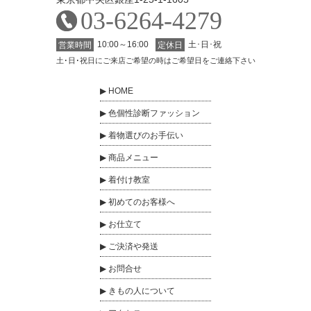
03-6264-4279
10:00～16:00
土･日･祝
営業時間
定休日
土･日･祝日にご来店ご希望の時はご希望日をご連絡下さい
HOME
色個性診断ファッション
着物選びのお手伝い
商品メニュー
着付け教室
初めてのお客様へ
お仕立て
ご決済や発送
お問合せ
きもの人について