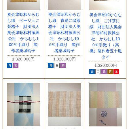
奥会津昭和からむ
奥会津昭和からむ
奥会津昭和からむ
し織 青緑に薄茶
し織 ベージュに
し織 こげ茶に
格子 財団法人奥
茶格子 財団法人
縞 財団法人奥会
会津昭和村振興公
奥会津昭和村振興
津昭和村振興公
社 からむし10
公社 からむし1
社 からむし10
0％手織り 製作
00％手織り 製
0％手織り（高
者栗城玲子
作者栗城玲子
機）製作者五十嵐
タイ
1,320,000円
1,320,000円
1,320,000円