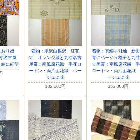
たおり娘
着物：米沢白根沢 紅花
着物：真綿手引紬 新
寸名古屋
紬 オレンジ縞と九寸名古
青にベージュ格子と九寸
り紬に紅型
屋帯：南風原花織 手花ロ
古屋帯：南風原花織 手
ートン・両片面花織 ベー
ロートン・両片面花織 
0円
ジュに花
ージュに花
132,000円
363,000円