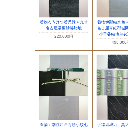
着物ろうけつ着尺緑＋九寸
着物伊那紬水色
名古屋帯更紗臙脂地
名古屋帯紅型城
小千谷紬地単衣
220,000円
495,00
着物：別誂江戸万筋小紋七
手織結城紬 真