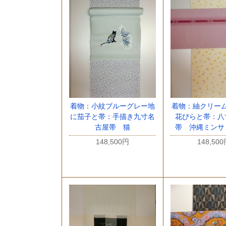
着物：小紋ブルーグレー地
着物：紬クリー
に茄子と帯：手描き九寸名
花びらと帯：八
古屋帯 猫
帯 沖縄ミンサ
148,500円
148,50