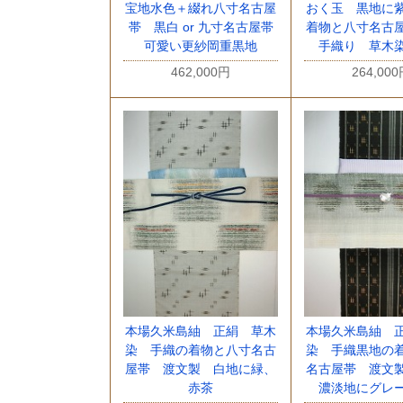
宝地水色＋綴れ八寸名古屋
おく玉 黒地に
帯 黒白 or 九寸名古屋帯
着物と八寸名古
可愛い更紗岡重黒地
手織り 草木
462,000円
264,00
本場久米島紬 正絹 草木
本場久米島紬 
染 手織の着物と八寸名古
染 手織黒地の
屋帯 渡文製 白地に緑、
名古屋帯 渡文
赤茶
濃淡地にグレ