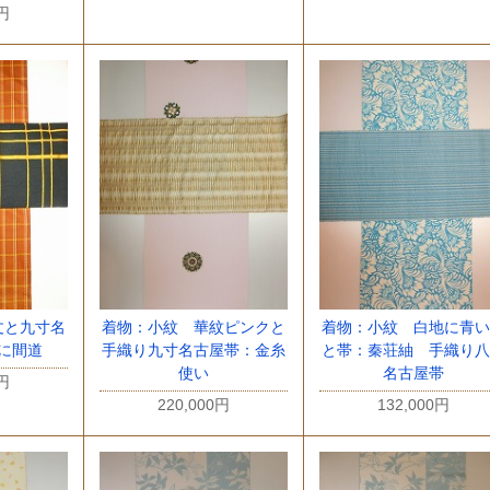
0円
丈と九寸名
着物：小紋 華紋ピンクと
着物：小紋 白地に青い
に間道
手織り九寸名古屋帯：金糸
と帯：秦荘紬 手織り八
使い
名古屋帯
0円
220,000円
132,000円