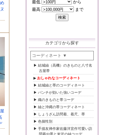
め
ヌ
カテゴリから探す
コーディネート
結城紬（高機）のきものと八寸名
古屋帯
おしゃれなコーディネート
結城紬と帯のコーディネート
パンチが効いた強いコーデ
織のきものと帯コーデ
紬と沖縄の帯コーディネート
屋
しょうざん訪問着、着尺、帯
高
色個性別
デ
手描友禅作家佐藤洋宜作可愛い訪
問着や帯と米沢の紬コーデ