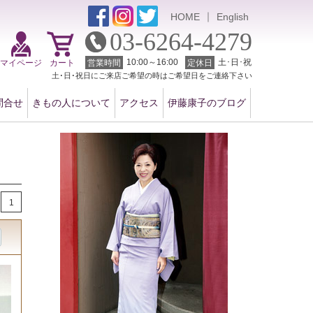
｜
HOME
English
03-6264-4279
10:00～16:00
土･日･祝
マイページ
カート
営業時間
定休日
土･日･祝日にご来店ご希望の時はご希望日をご連絡下さい
問合せ
きもの人について
アクセス
伊藤康子のブログ
1