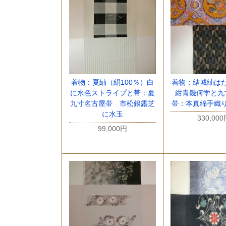
着物：夏紬（絹100％）白
着物：結城紬は
に水色ストライプと帯：夏
紺青幾何学と九
九寸名古屋帯 市松銀露芝
帯：本真綿手織
に水玉
330,00
99,000円