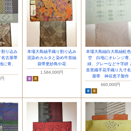
り割り込み
本場大島紬白大島紬虹色
本場大島紬手織り割り込み
寸名古屋帯
空 白地にオレンジ青
泥染めカルタと染め牛首紬
地に青、
緑、グレーなど十字絣 
袋帯更紗鳥や花
首里織手花手織り九寸名
1,584,000円
屋帯 神谷恵子製作
0円
660,000円