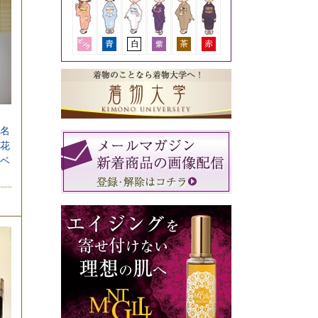
田
名
花
ベ