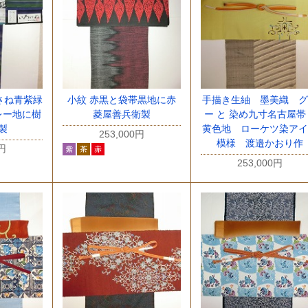
さね青紫緑
小紋 赤黒と袋帯黒地に赤
手描き生紬 墨美織 グ
レー地に樹
菱屋善兵衛製
ー と 染め九寸名古屋
製
黄色地 ローケツ染アイ
253,000円
模様 渡邉かおり作
0円
253,000円