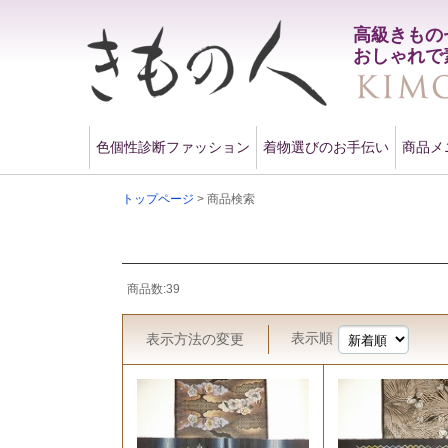
高級きもの
おしゃれで
色個性診断ファッション
着物選びのお手伝い
商品メ
トップページ
> 商品検索
商品数:39
表示順
表示方法
の変更