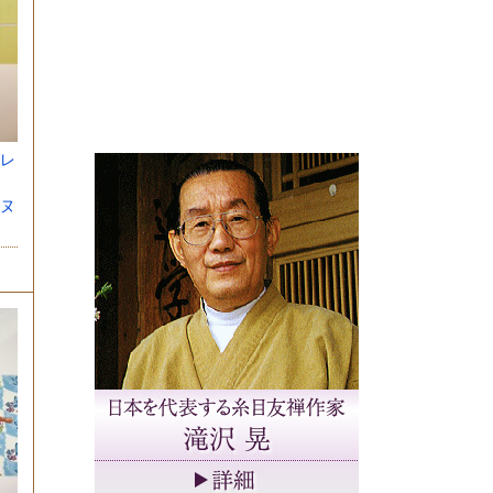
レ
帯
ヌ