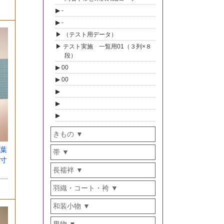
-
-
（テスト用データ）
テスト実施 一覧用01（３列×８
段）
00
00
きもの
葉
帯
寸
長襦袢
羽織・コート・袴
和装小物