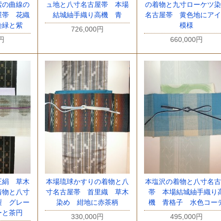
紫の曲線の
ュ地と八寸名古屋帯 本場
の着物と九寸ローケツ染
屋帯 花織
結城紬手織り高機 青
名古屋帯 黄色地にアイ
染緑と紫
模様
726,000円
0円
660,000円
正絹 草木
本場琉球かすりの着物と八
本塩沢の着物と八寸名古
着物と八寸
寸名古屋帯 首里織 草木
帯 本場結城紬手織り
製 グレー
染め 紺地に赤茶柄
機 青格子 水色コー
ーと茶円
330,000円
495,000円