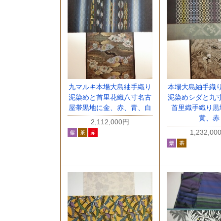
九マルキ本場大島紬手織り
本場大島紬手織
泥染めと首里花織八寸名古
泥染めシダと九
屋帯黒地に金、赤、青、白
首里織手織り黒
黄、赤
2,112,000円
1,232,00