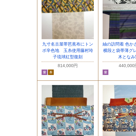
九寸名古屋帯芭蕉布にトン
紬の訪問着 色か
ボ辛色地 玉糸使用藤村玲
横段と袋帯薄グ
子琉球紅型復刻
木となみ
814,000円
440,00