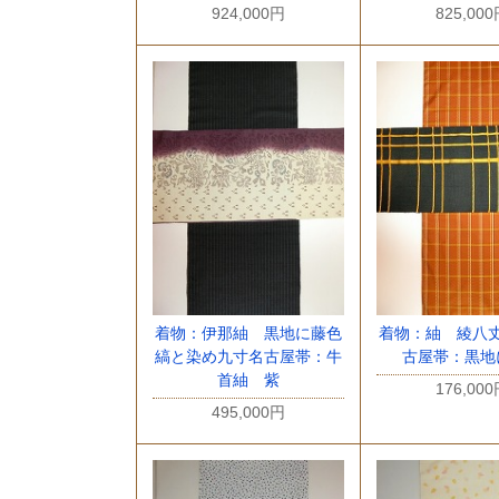
924,000円
825,00
着物：伊那紬 黒地に藤色
着物：紬 綾八
縞と染め九寸名古屋帯：牛
古屋帯：黒地
首紬 紫
176,00
495,000円