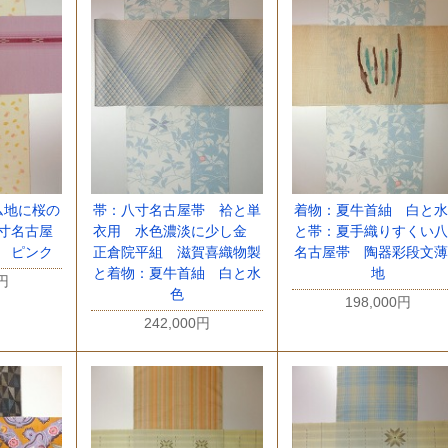
ム地に桜の
帯：八寸名古屋帯 袷と単
着物：夏牛首紬 白と水
寸名古屋
衣用 水色濃淡に少し金
と帯：夏手織りすくい八
 ピンク
正倉院平組 滋賀喜織物製
名古屋帯 陶器彩段文薄
と着物：夏牛首紬 白と水
地
0円
色
198,000円
242,000円