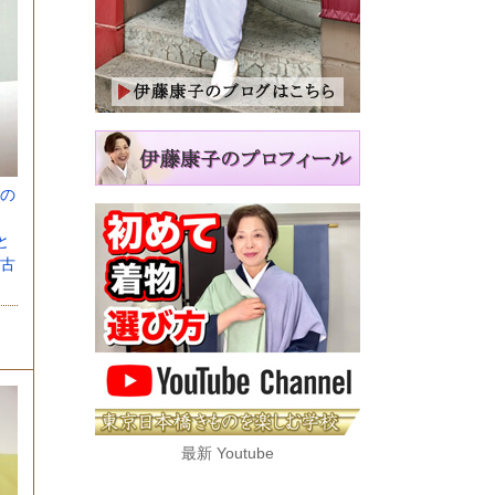
の
、
と
古
最新 Youtube