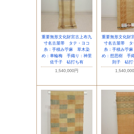
重要無形文化財宮古上布九
重要無形文化財
寸名古屋帯 タテ・ヨコ
寸名古屋帯 タ
糸：手積み苧麻 草木染
糸：手積み苧麻
め：車輪梅 手織り：神里
め：想思樹 手
佐千子 砧打ち有
則子 砧打
1,540,000円
1,540,00