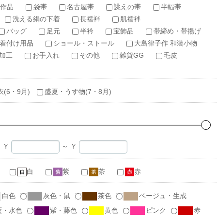
作品
袋帯
名古屋帯
誂えの帯
半幅帯
洗える絹の下着
長襦袢
肌襦袢
バッグ
足元
半衿
宝飾品
帯締め・帯揚げ
着付け用品
ショール・ストール
大島律子作 和装小物
加工
お手入れ
その他
雑貨GG
毛皮
衣(6・9月)
盛夏・うす物(7・8月)
￥
～
￥
白
紫
茶
赤
白色
灰色・鼠
茶色
ベージュ・生成
藍・水色
紫・藤色
黄色
ピンク
赤