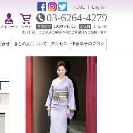
｜
HOME
English
03-6264-4279
10:00～16:00
土･日･祝
マイページ
カート
営業時間
定休日
土･日･祝日にご来店ご希望の時はご希望日をご連絡下さい
問合せ
きもの人について
アクセス
伊藤康子のブログ
1