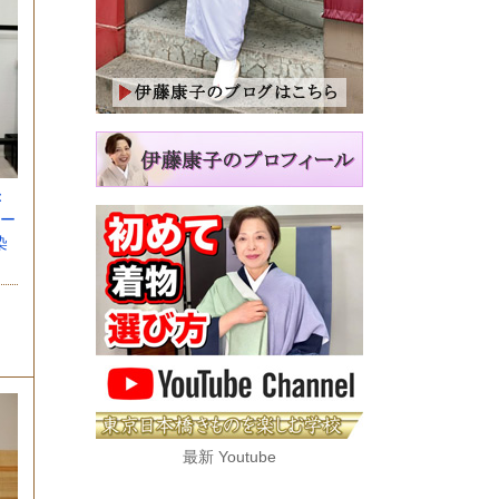
：
ー
染
最新 Youtube