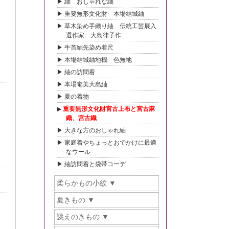
紬 おしゃれな紬
重要無形文化財 本場結城紬
草木染め手織り紬 伝統工芸展入
選作家 大島律子作
牛首紬先染め着尺
本場結城紬地機 色無地
紬の訪問着
本場奄美大島紬
夏の着物
重要無形文化財宮古上布と宮古麻
織、宮古織
大きな方のおしゃれ紬
家庭着やちょっとおでかけに最適
なウール
紬訪問着と袋帯コーデ
柔らかもの小紋
夏きもの
誂えのきもの