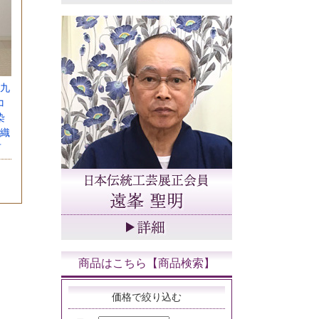
九
コ
染
織
有
商品はこちら【商品検索】
価格で絞り込む