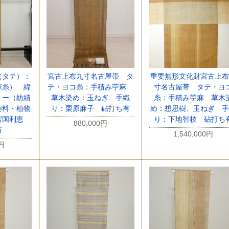
（タテ）：
宮古上布九寸名古屋帯 タ
重要無形文化財宮古上布
麻糸） 緯
テ・ヨコ糸：手積み苧麻
寸名古屋帯 タテ・ヨ
ミー（紡績
草木染め：玉ねぎ 手織
糸：手積み苧麻 草木
染料・植物
り：栗原麻子 砧打ち有
め：想思樹、玉ねぎ 手
宮国利恵
り：下地智枝 砧打ち
880,000円
有
1,540,000円
0円