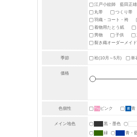
江戸小紋師 藍田正雄
丸帯
つくり帯
羽織・コート・袴
着物用たとう紙
男物
子供
裂き織オーダーメイド
季節
袷(10月～5月)
単
価格
色個性
ピンク
青
メイン地色
黒・墨色
緑
青・