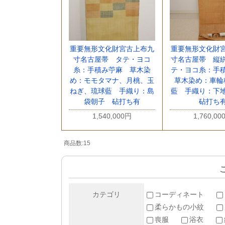
重要無形文化財宮古上布九
重要無形文化財
寸名古屋帯 タテ・ヨコ
寸名古屋帯 縦
糸：手積み苧麻 草木染
テ・ヨコ糸：手
め：モモタマナ、月桃、玉
草木染め：車輪
ねぎ、琉球藍 手織り：島
藍 手織り：下
袋朝子 砧打ち有
砧打ち
1,540,000円
1,760,00
商品数:15
カテゴリ
コーディネート
柔らかもの小紋
喪服
浴衣