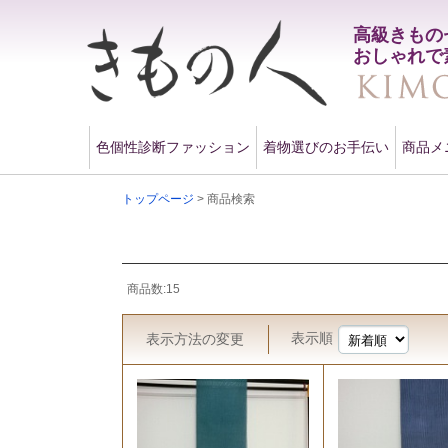
高級きもの
おしゃれで
色個性診断ファッション
着物選びのお手伝い
商品メ
トップページ
> 商品検索
商品数:15
表示順
表示方法
の変更