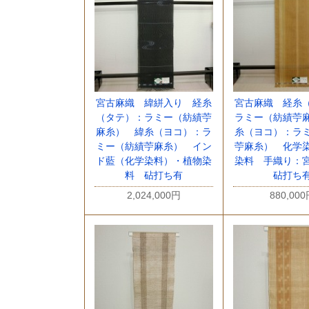
宮古麻織 緯絣入り 経糸
宮古麻織 経糸
（タテ）：ラミー（紡績苧
ラミー（紡績苧
麻糸） 緯糸（ヨコ）：ラ
糸（ヨコ）：ラ
ミー（紡績苧麻糸） イン
苧麻糸） 化学
ド藍（化学染料）・植物染
染料 手織り：
料 砧打ち有
砧打ち
2,024,000円
880,00