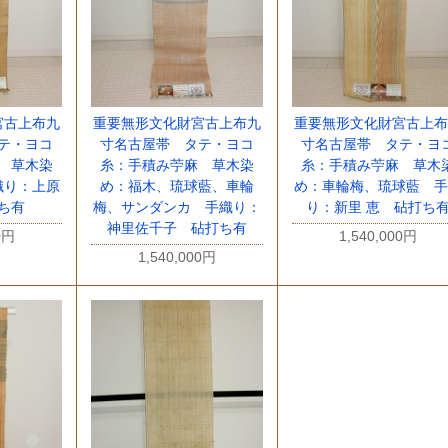
宮古上布九
重要無形文化財宮古上布九
重要無形文化財宮古上布
テ・ヨコ
寸名古屋帯 タテ・ヨコ
寸名古屋帯 タテ・ヨ
 草木染
糸：手積み苧麻 草木染
糸：手積み苧麻 草木
織り：上原
め：福木、琉球藍、車輪
め：車輪梅、琉球藍 手
ち有
梅、サンダンカ 手織り：
り：新里 恵 砧打ち
神里佐千子 砧打ち有
0円
1,540,000円
1,540,000円