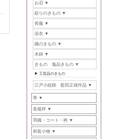
お召
絞りのきもの
喪服
浴衣
織のきもの
木綿
きもの 逸品きもの
工芸品のきもの
江戸小紋師 藍田正雄作品
帯
長襦袢
羽織・コート・袴
和装小物