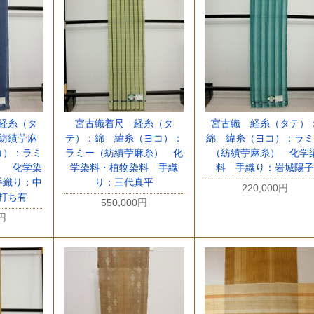
経糸（タ
宮古織着尺 経糸（タ
宮古織 経糸（タテ）
紡績苧麻
テ）：綿 緯糸（ヨコ）：
綿 緯糸（ヨコ）：ラミ
コ）：ラミ
ラミー（紡績苧麻糸） 化
（紡績苧麻糸） 化学
） 化学染
学染料・植物染料 手織
料 手織り：岩城陽子
手織り：中
り：三代真平
220,000円
打ち有
550,000円
0円