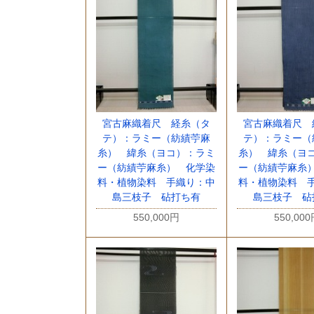
宮古麻織着尺 経糸（タ
宮古麻織着尺 
テ）：ラミー（紡績苧麻
テ）：ラミー（
糸） 緯糸（ヨコ）：ラミ
糸） 緯糸（ヨ
ー（紡績苧麻糸） 化学染
ー（紡績苧麻糸
料・植物染料 手織り：中
料・植物染料 
島三枝子 砧打ち有
島三枝子 砧
550,000円
550,00