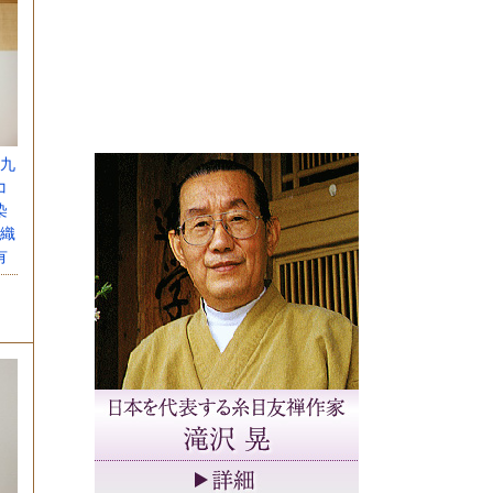
九
コ
染
織
有