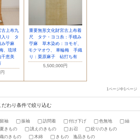
宮古上布九
重要無形文化財宮古上布着
絣入り タ
尺 タテ・ヨコ糸：手積み
積み苧麻
苧麻 草木染め：ヨモギ、
梅、琉球
モクマオウ、 車輪梅 手織
地千恵美
り：栗原麻子 砧打ち有
有
5,500,000円
0円
1ページ中1ページ
こだわり条件で絞り込む
留袖
振袖
訪問着
付け下げ
色無地
紬
夏きもの
誂えのきもの
お召
絞りのきもの
織のきもの
木綿
きもの 逸品きもの