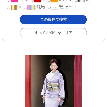
金
輝彩色
受注カラー