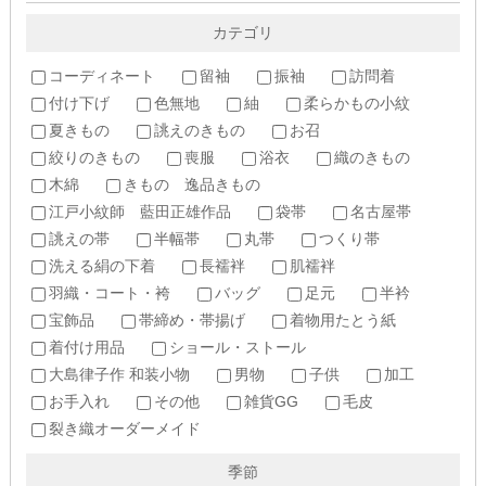
カテゴリ
コーディネート
留袖
振袖
訪問着
付け下げ
色無地
紬
柔らかもの小紋
夏きもの
誂えのきもの
お召
絞りのきもの
喪服
浴衣
織のきもの
木綿
きもの 逸品きもの
江戸小紋師 藍田正雄作品
袋帯
名古屋帯
誂えの帯
半幅帯
丸帯
つくり帯
洗える絹の下着
長襦袢
肌襦袢
羽織・コート・袴
バッグ
足元
半衿
宝飾品
帯締め・帯揚げ
着物用たとう紙
着付け用品
ショール・ストール
大島律子作 和装小物
男物
子供
加工
お手入れ
その他
雑貨GG
毛皮
裂き織オーダーメイド
季節