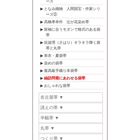
ーズ
となみ織物 人間国宝・作家シリ
ーズ②
高橋孝幸作 辻が花染め帯
留袖に合うモダンで格式のある袋
帯
佐波理（さはり）キラキラ輝く袋
帯と丸帯
単衣・夏袋帯
染めの袋帯
最高級手織り本袋帯
紬訪問着にあわせる袋帯
おしゃれな袋帯
名古屋帯
誂えの帯
半幅帯
丸帯
つくり帯