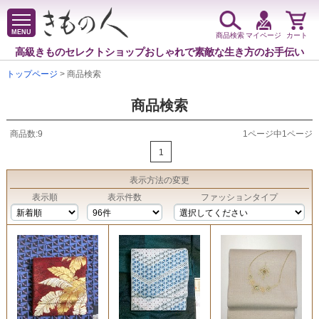
MENU
商品検索
マイページ
カート
高級きものセレクトショップ
おしゃれで素敵な生き方のお手伝い
トップページ
> 商品検索
商品検索
商品数:9
1ページ中1ページ
1
表示方法
の変更
表示順
表示件数
ファッションタイプ