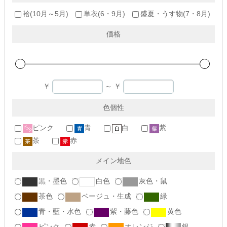
袷(10月～5月)
単衣(6・9月)
盛夏・うす物(7・8月)
価格
￥
～
￥
色個性
ピンク
青
白
紫
茶
赤
メイン地色
黒・墨色
白色
灰色・鼠
茶色
ベージュ・生成
緑
青・藍・水色
紫・藤色
黄色
ピンク
赤
オレンジ
銀