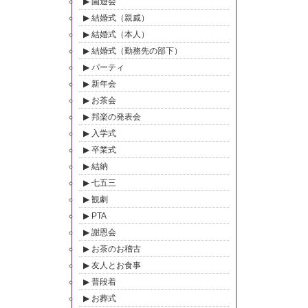
園遊会
結婚式（親戚）
結婚式（本人）
結婚式（勤務先の部下）
パーティ
新年会
お茶会
邦楽の発表会
入学式
卒業式
結納
七五三
観劇
PTA
謝恩会
お茶のお稽古
友人とお食事
普段着
お葬式