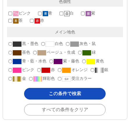
色個性
ピンク
青
白
紫
茶
赤
メイン地色
黒・墨色
白色
灰色・鼠
茶色
ベージュ・生成
緑
青・藍・水色
紫・藤色
黄色
ピンク
赤
オレンジ
銀
金
輝彩色
受注カラー