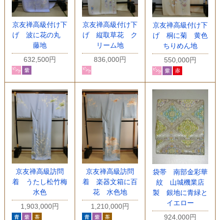
京友禅高級付け下
京友禅高級付け下
京友禅高級付け下
げ 波に花の丸
げ 縦取草花 ク
げ 桐に菊 黄色
藤地
リーム地
ちりめん地
632,500円
836,000円
550,000円
京友禅高級訪問
京友禅高級訪問
袋帯 南部金彩華
着 うたし松竹梅
着 楽器文箱に百
紋 山城機業店
水色
花 水色地
製 銀地に青緑と
イエロー
1,903,000円
1,210,000円
924,000円