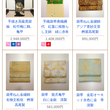
手描き高級黒留
手織袋帯唐織綱
袋帯ねん金綴錦
袖 松竹梅に鶴、
代 紅葉に桜散ら
アジア更紗文茶
亀甲
し文錦 緑に赤朱
桝屋高尾製
2,948,000円
1,408,000円
891,000円
袋帯ねん金綴錦
袋帯 龍爪亀甲
袋帯 金彩オーキ
名物文桧垣 桝屋
白に金銀 清製
ッド水色に金 帯
高尾製
清製
561,000円