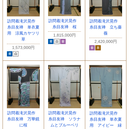
訪問着滝沢晃作
訪問着滝沢晃作
訪問着滝沢晃作
糸目友禅 桜
糸目友禅 単衣夏
糸目友禅 立ち薔
用 涼風カヤツリ
薇
1,815,000円
草
2,420,000円
1,573,000円
訪問着滝沢晃作
訪問着滝沢晃作
訪問着滝沢晃作
糸目友禅 万華鏡
糸目友禅 ソラナ
糸目友禅 単衣夏
に桜
ムとブルーベリ
用 アイビー 緑