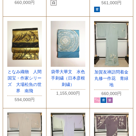
660,000円
561,000円
となみ織物 人間
袋帯大華文 水色
加賀友禅訪問着金
国宝・作家シリー
手刺繍（日本彦根
丸修一作花 青緑
ズ 大場松魚の世
刺繍）
地
界 南飛
1,155,000円
660,000円
594,000円