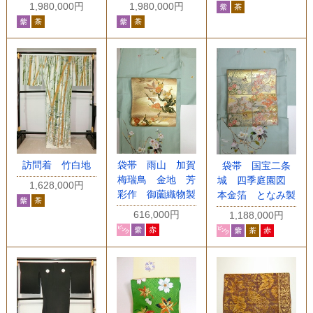
1,980,000円
1,980,000円
訪問着 竹白地
袋帯 雨山 加賀
袋帯 国宝二条
梅瑞鳥 金地 芳
城 四季庭園図
1,628,000円
彩作 御薗織物製
本金箔 となみ製
616,000円
1,188,000円