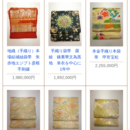
地織（手織り）本
手織り袋帯 羅
本金手織り本袋
場結城紬袋帯 朱
綾 錬裏華文為黒
帯 甲宵宝松
赤地エジプト彦根
地 単衣を中心に
2,255,000円
手刺繍
1年中
1,980,000円
1,892,000円