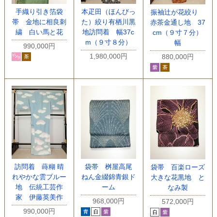
手織り引き箔袋
本疋田（ほんびっ
振袖辻が花絞り
帯 金地に相良刺
た）絞り有栖川黒
赤茶金通し地 37
繍 白い馬と花
地訪問着 幅37c
cm（９寸７分）
m（９寸８分）
幅
990,000円
1,980,000円
880,000円
訪問着 蒔糊 晴
袋帯 桝屋高尾
袋帯 百楽ローズ
れやかな雲ブルー
ねん金綴錦青銀ド
大きな花黒地 と
地 伝統工芸作
ーム
なみ製
家 伊藤英美作
968,000円
572,000円
990,000円