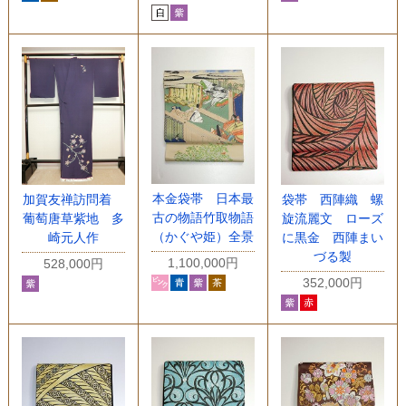
本金袋帯 日本最
加賀友禅訪問着
袋帯 西陣織 螺
古の物語竹取物語
葡萄唐草紫地 多
旋流麗文 ローズ
（かぐや姫）全景
崎元人作
に黒金 西陣まい
づる製
1,100,000円
528,000円
352,000円