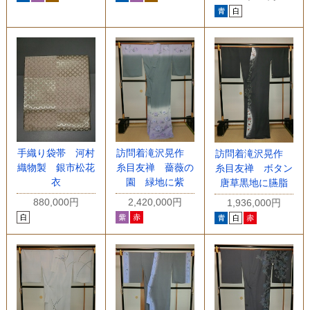
手織り袋帯 河村
訪問着滝沢晃作
訪問着滝沢晃作
織物製 銀市松花
糸目友禅 薔薇の
糸目友禅 ボタン
衣
園 緑地に紫
唐草黒地に臙脂
880,000円
2,420,000円
1,936,000円