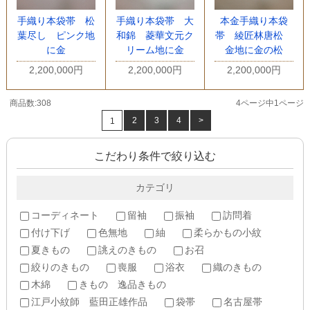
手織り本袋帯 松
手織り本袋帯 大
本金手織り本袋
葉尽し ピンク地
和錦 菱華文元ク
帯 綾匠林唐松
に金
リーム地に金
金地に金の松
2,200,000円
2,200,000円
2,200,000円
商品数:308
4ページ中1ページ
2
3
4
>
1
こだわり条件で絞り込む
カテゴリ
コーディネート
留袖
振袖
訪問着
付け下げ
色無地
紬
柔らかもの小紋
夏きもの
誂えのきもの
お召
絞りのきもの
喪服
浴衣
織のきもの
木綿
きもの 逸品きもの
江戸小紋師 藍田正雄作品
袋帯
名古屋帯