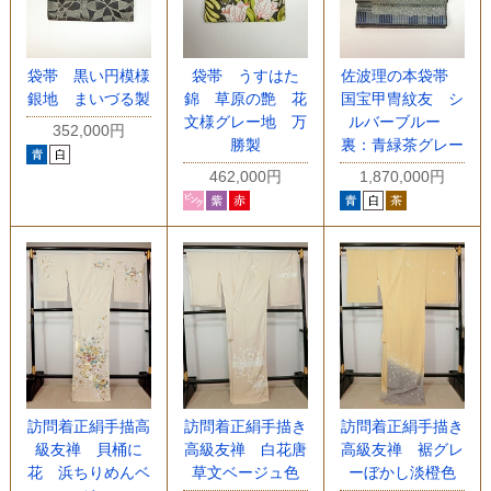
袋帯 黒い円模様
袋帯 うすはた
佐波理の本袋帯
銀地 まいづる製
錦 草原の艶 花
国宝甲冑紋友 シ
文様グレー地 万
ルバーブルー
352,000円
勝製
裏：青緑茶グレー
462,000円
1,870,000円
訪問着正絹手描高
訪問着正絹手描き
訪問着正絹手描き
級友禅 貝桶に
高級友禅 白花唐
高級友禅 裾グレ
花 浜ちりめんベ
草文ベージュ色
ーぼかし淡橙色