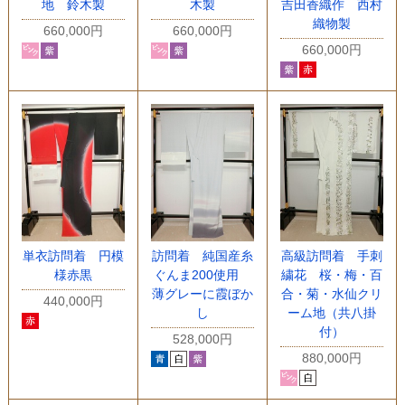
地 鈴木製
木製
吉田香織作 西村
織物製
660,000円
660,000円
660,000円
単衣訪問着 円模
訪問着 純国産糸
高級訪問着 手刺
様赤黒
ぐんま200使用
繍花 桜・梅・百
薄グレーに霞ぼか
合・菊・水仙クリ
440,000円
し
ーム地（共八掛
付）
528,000円
880,000円