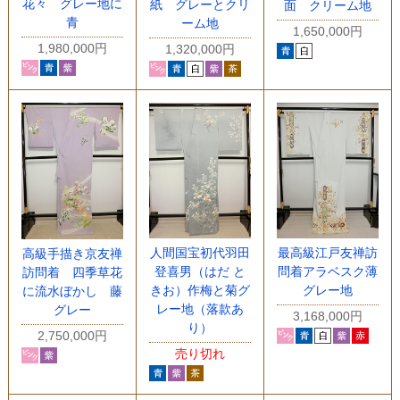
花々 グレー地に
紙 グレーとクリ
面 クリーム地
青
ーム地
1,650,000円
1,980,000円
1,320,000円
人間国宝初代羽田
最高級江戸友禅訪
高級手描き京友禅
登喜男（はだ と
問着アラベスク薄
訪問着 四季草花
きお）作梅と菊グ
グレー地
に流水ぼかし 藤
レー地（落款あ
グレー
3,168,000円
り）
2,750,000円
売り切れ