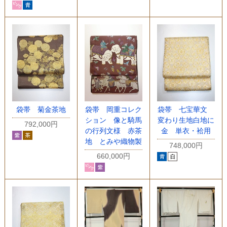
袋帯 菊金茶地
袋帯 岡重コレク
袋帯 七宝華文
ション 像と騎馬
変わり生地白地に
792,000円
の行列文様 赤茶
金 単衣・袷用
地 とみや織物製
748,000円
660,000円