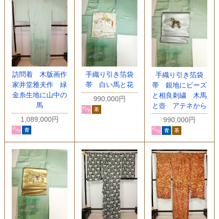
訪問着 木版画作
手織り引き箔袋
手織り引き箔袋
家井堂雅夫作 緑
帯 白い馬と花
帯 銀地にビーズ
金糸生地に山中の
と相良刺繍 木馬
990,000円
馬
と壺 アテネから
1,089,000円
990,000円