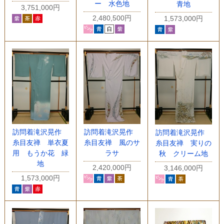
ー 水色地
青地
3,751,000円
2,480,500円
1,573,000円
訪問着滝沢晃作
訪問着滝沢晃作
訪問着滝沢晃作
糸目友禅 単衣夏
糸目友禅 風のサ
糸目友禅 実りの
用 もうか花 緑
ラサ
秋 クリーム地
地
2,420,000円
3,146,000円
1,573,000円