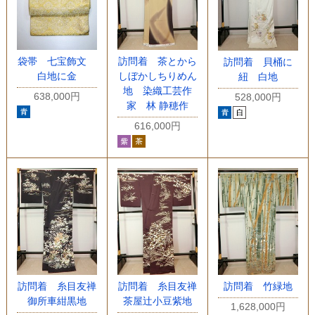
袋帯 七宝飾文
訪問着 茶とから
訪問着 貝桶に
白地に金
しぼかしちりめん
紐 白地
地 染織工芸作
638,000円
528,000円
家 林 静穂作
616,000円
訪問着 糸目友禅
訪問着 糸目友禅
訪問着 竹緑地
御所車紺黒地
茶屋辻小豆紫地
1,628,000円