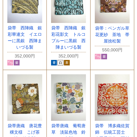
袋帯 西陣織 銀
袋帯 西陣織 銀
袋帯：ベンガル草
彩華連文 イエロ
彩花影文 トルコ
花更紗 茶地 帯
ーに黒銀 西陣ま
ブルーに黒銀 西
屋捨松製
いづる製
陣まいづる製
550,000円
352,000円
352,000円
袋帯唐織 唐花豊
袋帯唐織 葡萄唐
袋帯 博多織佐賀
穣文様 こげ茶
草 淡鼠色地 鈴
錦 伝統工芸士