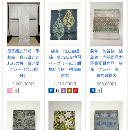
最高級訪問着 手
袋帯 ねん金綴
袋帯 佐賀錦 鍋
刺繍 真っ白いた
錦 針ねん金地習
島錦 内閣総理大
わわの桜 白と薄
ペーズリー献上紺
臣賞受賞作品 臙
グレー（共八掛
地に金銀 桝屋高
脂、グレー、白、
付）
尾製
筑前織物製
2,200,000円
1,210,000円
968,000円