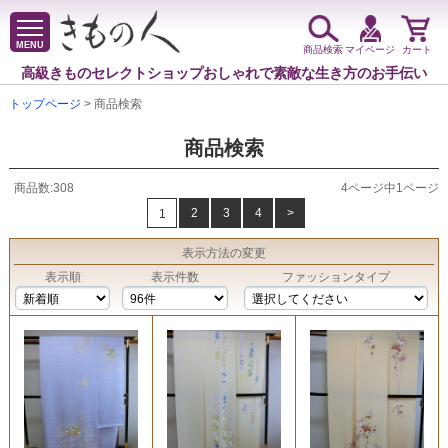
MENU
商品検索
マイページ
カート
高級きものセレクトショップ
おしゃれで素敵な生き方のお手伝い
トップページ
> 商品検索
商品検索
商品数:308
4ページ中1ページ
2
3
4
>
1
表示方法
の変更
表示順
表示件数
ファッションタイプ