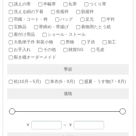
誂えの帯
半幅帯
丸帯
つくり帯
洗える絹の下着
長襦袢
肌襦袢
羽織・コート・袴
バッグ
足元
半衿
宝飾品
帯締め・帯揚げ
着物用たとう紙
着付け用品
ショール・ストール
大島律子作 和装小物
男物
子供
加工
お手入れ
その他
雑貨GG
毛皮
裂き織オーダーメイド
季節
袷(10月～5月)
単衣(6・9月)
盛夏・うす物(7・8月)
価格
￥
～
￥