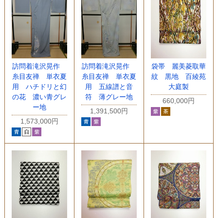
訪問着滝沢晃作
訪問着滝沢晃作
袋帯 麗美菱取華
糸目友禅 単衣夏
糸目友禅 単衣夏
紋 黒地 百綾苑
用 ハチドリと幻
用 五線譜と音
大庭製
の花 濃い青グレ
符 薄グレー地
660,000円
ー地
1,391,500円
1,573,000円