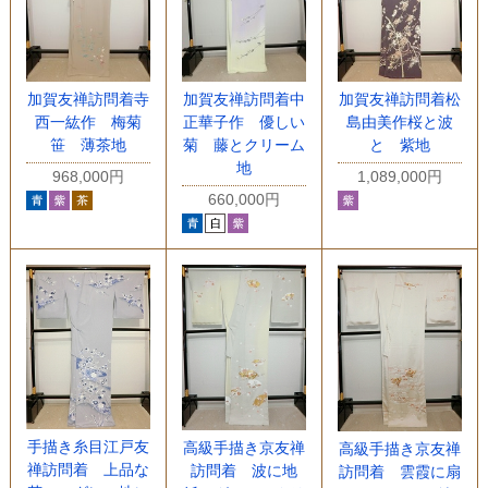
加賀友禅訪問着寺
加賀友禅訪問着中
加賀友禅訪問着松
西一紘作 梅菊
正華子作 優しい
島由美作桜と波
笹 薄茶地
菊 藤とクリーム
と 紫地
地
968,000円
1,089,000円
660,000円
手描き糸目江戸友
高級手描き京友禅
高級手描き京友禅
禅訪問着 上品な
訪問着 波に地
訪問着 雲霞に扇