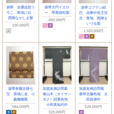
袋帯 全通追想う
袋帯大円イエロ
袋帯ゴブラン紹
ろこ 黒地に白
ー 帯屋捨松製
巴 栄華中世王宮
西陣ながしま製
文 青地 西陣ま
660,000円
いづる製
220,000円
1,320,000円
袋帯有職文様七
加賀友禅訪問着
加賀友禅訪問着
宝 茶地に金 小
泰山木（タイサン
唐草文藤色地 太
森織物製
ボク）紺墨色地
田昌伸作
小田美知代作
594,000円
528,000円
528,000円