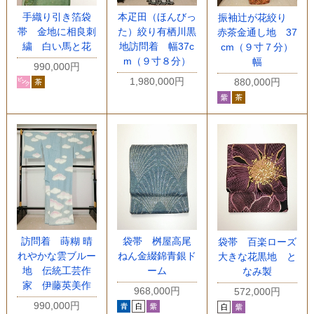
手織り引き箔袋
本疋田（ほんびっ
振袖辻が花絞り
帯 金地に相良刺
た）絞り有栖川黒
赤茶金通し地 37
繍 白い馬と花
地訪問着 幅37c
cm（９寸７分）
m（９寸８分）
幅
990,000円
1,980,000円
880,000円
訪問着 蒔糊 晴
袋帯 桝屋高尾
袋帯 百楽ローズ
れやかな雲ブルー
ねん金綴錦青銀ド
大きな花黒地 と
地 伝統工芸作
ーム
なみ製
家 伊藤英美作
968,000円
572,000円
990,000円