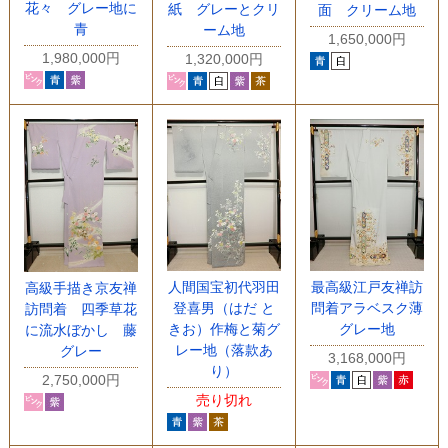
花々 グレー地に
紙 グレーとクリ
面 クリーム地
青
ーム地
1,650,000円
1,980,000円
1,320,000円
人間国宝初代羽田
最高級江戸友禅訪
高級手描き京友禅
登喜男（はだ と
問着アラベスク薄
訪問着 四季草花
きお）作梅と菊グ
グレー地
に流水ぼかし 藤
レー地（落款あ
グレー
3,168,000円
り）
2,750,000円
売り切れ