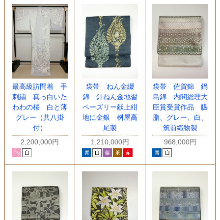
最高級訪問着 手
袋帯 ねん金綴
袋帯 佐賀錦 鍋
刺繍 真っ白いた
錦 針ねん金地習
島錦 内閣総理大
わわの桜 白と薄
ペーズリー献上紺
臣賞受賞作品 臙
グレー（共八掛
地に金銀 桝屋高
脂、グレー、白、
付）
尾製
筑前織物製
2,200,000円
1,210,000円
968,000円