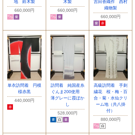
地 鈴木製
木製
吉田香織作 西村
織物製
660,000円
660,000円
660,000円
単衣訪問着 円模
訪問着 純国産糸
高級訪問着 手刺
様赤黒
ぐんま200使用
繍花 桜・梅・百
薄グレーに霞ぼか
合・菊・水仙クリ
440,000円
し
ーム地（共八掛
付）
528,000円
880,000円