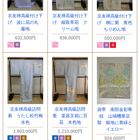
京友禅高級付け下
京友禅高級付け下
京友禅高級付け下
げ 波に花の丸
げ 縦取草花 ク
げ 桐に菊 黄色
藤地
リーム地
ちりめん地
632,500円
836,000円
550,000円
京友禅高級訪問
京友禅高級訪問
袋帯 南部金彩華
着 うたし松竹梅
着 楽器文箱に百
紋 山城機業店
水色
花 水色地
製 銀地に青緑と
イエロー
1,903,000円
1,210,000円
924,000円