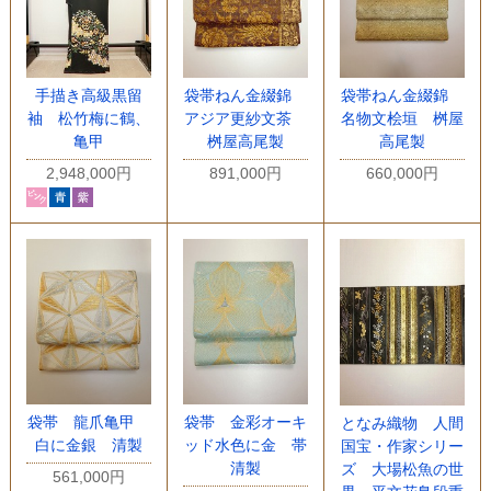
手描き高級黒留
袋帯ねん金綴錦
袋帯ねん金綴錦
袖 松竹梅に鶴、
アジア更紗文茶
名物文桧垣 桝屋
亀甲
桝屋高尾製
高尾製
2,948,000円
891,000円
660,000円
袋帯 龍爪亀甲
袋帯 金彩オーキ
となみ織物 人間
白に金銀 清製
ッド水色に金 帯
国宝・作家シリー
清製
ズ 大場松魚の世
561,000円