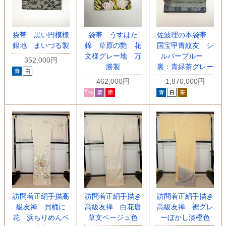
袋帯 黒い円模様
袋帯 うすはた
佐波理の本袋帯
銀地 まいづる製
錦 草原の艶 花
国宝甲冑紋友 シ
文様グレー地 万
ルバーブルー
352,000円
勝製
裏：青緑茶グレー
462,000円
1,870,000円
訪問着正絹手描高
訪問着正絹手描き
訪問着正絹手描き
級友禅 貝桶に
高級友禅 白花唐
高級友禅 裾グレ
花 浜ちりめんベ
草文ベージュ色
ーぼかし淡橙色