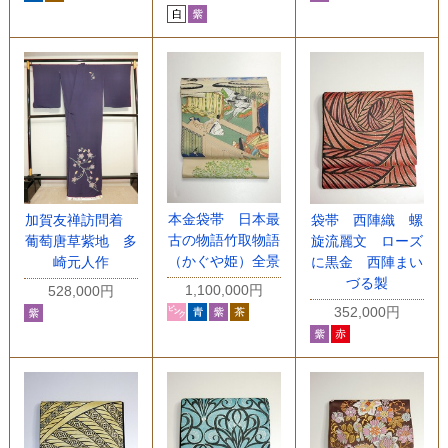
本金袋帯 日本最
加賀友禅訪問着
袋帯 西陣織 螺
古の物語竹取物語
葡萄唐草紫地 多
旋流麗文 ローズ
（かぐや姫）全景
崎元人作
に黒金 西陣まい
づる製
1,100,000円
528,000円
352,000円