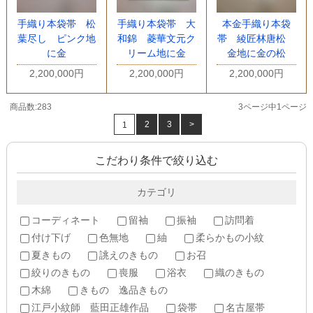
手織り本袋帯 松
手織り本袋帯 大
本金手織り本袋
葉尽し ピンク地
和錦 菱華文元ク
帯 綾匠林唐松
に金
リーム地に金
金地に金の松
2,200,000円
2,200,000円
2,200,000円
商品数:283
3ページ中1ページ
2
3
>
1
こだわり条件で絞り込む
カテゴリ
コーディネート
留袖
振袖
訪問着
付け下げ
色無地
紬
柔らかもの小紋
夏きもの
誂えのきもの
お召
絞りのきもの
喪服
浴衣
織のきもの
木綿
きもの 逸品きもの
江戸小紋師 藍田正雄作品
袋帯
名古屋帯