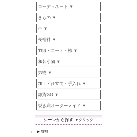
コーディネート
きもの
帯
長襦袢
羽織・コート・袴
和装小物
男物
加工・仕立て・手入れ
雑貨GG
裂き織オーダーメイド
シーンから探す
▼クリック
叙勲