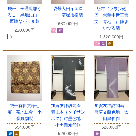
袋帯 全通追想う
袋帯大円イエロ
袋帯ゴブラン紹
ろこ 黒地に白
ー 帯屋捨松製
巴 栄華中世王宮
西陣ながしま製
文 青地 西陣ま
660,000円
いづる製
220,000円
1,320,000円
袋帯有職文様七
加賀友禅訪問着
加賀友禅訪問着
宝 茶地に金 小
泰山木（タイサン
唐草文藤色地 太
森織物製
ボク）紺墨色地
田昌伸作
小田美知代作
594,000円
528,000円
528,000円