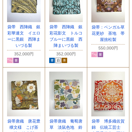
袋帯 西陣織 銀
袋帯 西陣織 銀
袋帯：ベンガル草
彩華連文 イエロ
彩花影文 トルコ
花更紗 茶地 帯
ーに黒銀 西陣ま
ブルーに黒銀 西
屋捨松製
いづる製
陣まいづる製
550,000円
352,000円
352,000円
袋帯唐織 唐花豊
袋帯唐織 葡萄唐
袋帯 博多織佐賀
穣文様 こげ茶
草 淡鼠色地 鈴
錦 伝統工芸士