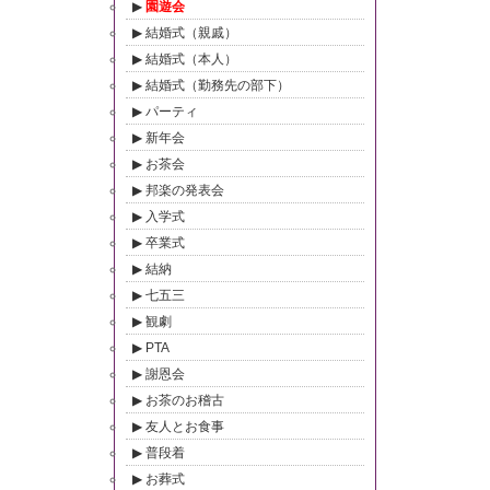
園遊会
結婚式（親戚）
結婚式（本人）
結婚式（勤務先の部下）
パーティ
新年会
お茶会
邦楽の発表会
入学式
卒業式
結納
七五三
観劇
PTA
謝恩会
お茶のお稽古
友人とお食事
普段着
お葬式