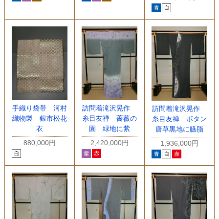
手織り袋帯 河村
訪問着滝沢晃作
訪問着滝沢晃作
織物製 銀市松花
糸目友禅 薔薇の
糸目友禅 ボタン
衣
園 緑地に紫
唐草黒地に臙脂
880,000円
2,420,000円
1,936,000円