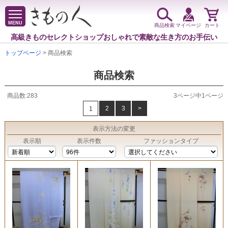
MENU
商品検索
マイページ
カート
高級きものセレクトショップ
おしゃれで素敵な生き方のお手伝い
トップページ
> 商品検索
商品検索
商品数:283
3ページ中1ページ
2
3
>
1
表示方法
の変更
表示順
表示件数
ファッションタイプ