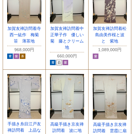
加賀友禅訪問着寺
加賀友禅訪問着中
加賀友禅訪問着松
西一紘作 梅菊
正華子作 優しい
島由美作桜と波
笹 薄茶地
菊 藤とクリーム
と 紫地
地
968,000円
1,089,000円
660,000円
手描き糸目江戸友
高級手描き京友禅
高級手描き京友禅
禅訪問着 上品な
訪問着 波に地
訪問着 雲霞に扇