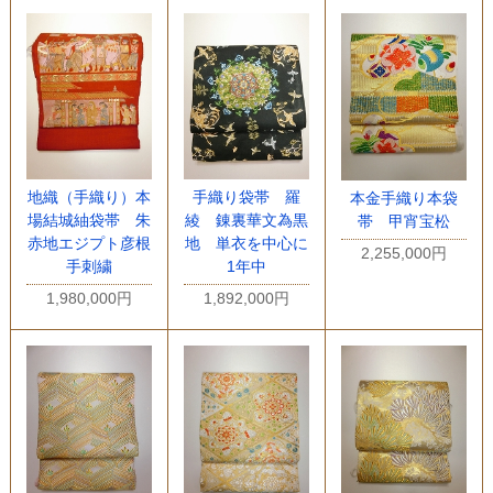
地織（手織り）本
手織り袋帯 羅
本金手織り本袋
場結城紬袋帯 朱
綾 錬裏華文為黒
帯 甲宵宝松
赤地エジプト彦根
地 単衣を中心に
2,255,000円
手刺繍
1年中
1,980,000円
1,892,000円