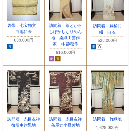
袋帯 七宝飾文
訪問着 茶とから
訪問着 貝桶に
白地に金
しぼかしちりめん
紐 白地
地 染織工芸作
638,000円
528,000円
家 林 静穂作
616,000円
訪問着 糸目友禅
訪問着 糸目友禅
訪問着 竹緑地
御所車紺黒地
茶屋辻小豆紫地
1,628,000円