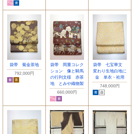
袋帯 菊金茶地
袋帯 岡重コレク
袋帯 七宝華文
ション 像と騎馬
変わり生地白地に
792,000円
の行列文様 赤茶
金 単衣・袷用
地 とみや織物製
748,000円
660,000円