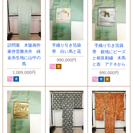
訪問着 木版画作
手織り引き箔袋
手織り引き箔袋
家井堂雅夫作 緑
帯 白い馬と花
帯 銀地にビーズ
金糸生地に山中の
と相良刺繍 木馬
990,000円
馬
と壺 アテネから
1,089,000円
990,000円