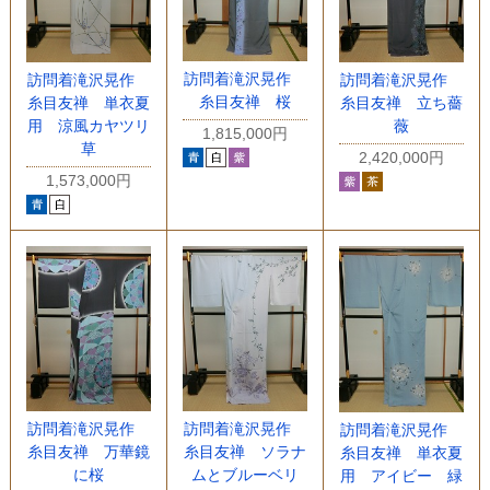
訪問着滝沢晃作
訪問着滝沢晃作
訪問着滝沢晃作
糸目友禅 桜
糸目友禅 単衣夏
糸目友禅 立ち薔
用 涼風カヤツリ
薇
1,815,000円
草
2,420,000円
1,573,000円
訪問着滝沢晃作
訪問着滝沢晃作
訪問着滝沢晃作
糸目友禅 万華鏡
糸目友禅 ソラナ
糸目友禅 単衣夏
に桜
ムとブルーベリ
用 アイビー 緑