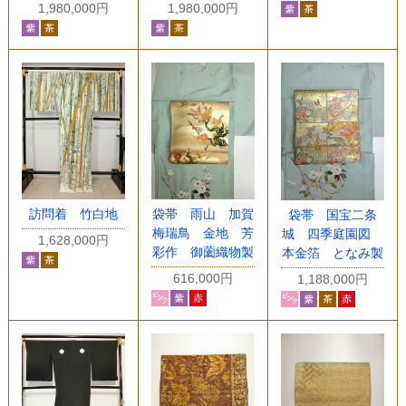
1,980,000円
1,980,000円
訪問着 竹白地
袋帯 雨山 加賀
袋帯 国宝二条
梅瑞鳥 金地 芳
城 四季庭園図
1,628,000円
彩作 御薗織物製
本金箔 となみ製
616,000円
1,188,000円