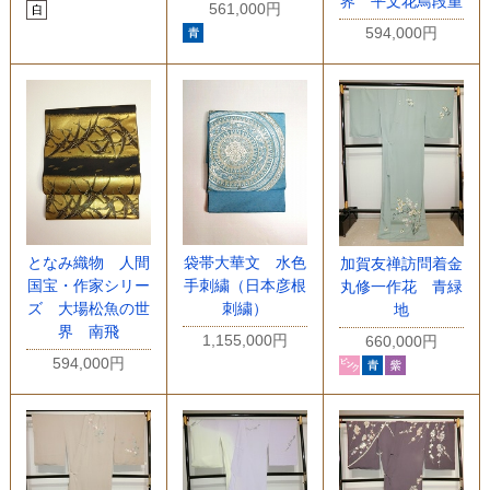
界 平文花鳥段重
561,000円
594,000円
となみ織物 人間
袋帯大華文 水色
加賀友禅訪問着金
国宝・作家シリー
手刺繍（日本彦根
丸修一作花 青緑
ズ 大場松魚の世
刺繍）
地
界 南飛
1,155,000円
660,000円
594,000円