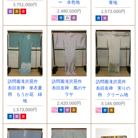
ー 水色地
青地
3,751,000円
2,480,500円
1,573,000円
訪問着滝沢晃作
訪問着滝沢晃作
訪問着滝沢晃作
糸目友禅 単衣夏
糸目友禅 風のサ
糸目友禅 実りの
用 もうか花 緑
ラサ
秋 クリーム地
地
2,420,000円
3,146,000円
1,573,000円