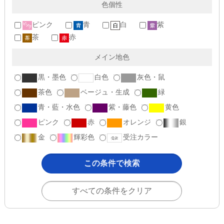
色個性
ピンク
青
白
紫
茶
赤
メイン地色
黒・墨色
白色
灰色・鼠
茶色
ベージュ・生成
緑
青・藍・水色
紫・藤色
黄色
ピンク
赤
オレンジ
銀
金
輝彩色
受注カラー