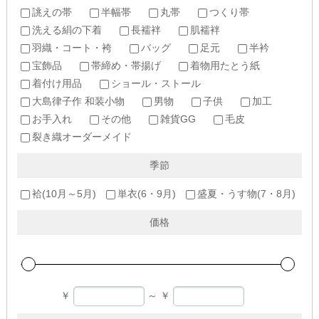
誂えの帯
半幅帯
丸帯
つくり帯
洗える絹の下着
長襦袢
肌襦袢
羽織・コート・袴
バッグ
足元
半衿
宝飾品
帯締め・帯揚げ
着物用たとう紙
着付け用品
ショール・ストール
大島律子作 和装小物
男物
子供
加工
お手入れ
その他
雑貨GG
毛皮
裂き織オーダーメイド
季節
袷(10月～5月)
単衣(6・9月)
盛夏・うす物(7・8月)
価格
￥
～
￥