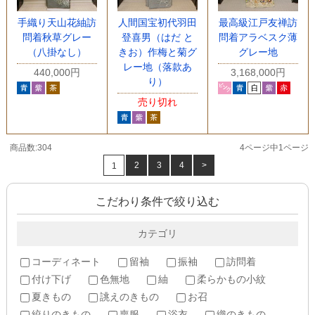
手織り天山花紬訪
人間国宝初代羽田
最高級江戸友禅訪
問着秋草グレー
登喜男（はだ と
問着アラベスク薄
（八掛なし）
きお）作梅と菊グ
グレー地
レー地（落款あ
440,000円
3,168,000円
り）
売り切れ
商品数:304
4ページ中1ページ
2
3
4
>
1
こだわり条件で絞り込む
カテゴリ
コーディネート
留袖
振袖
訪問着
付け下げ
色無地
紬
柔らかもの小紋
夏きもの
誂えのきもの
お召
絞りのきもの
喪服
浴衣
織のきもの