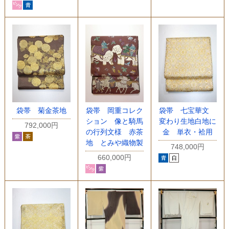
袋帯 菊金茶地
袋帯 岡重コレク
袋帯 七宝華文
ション 像と騎馬
変わり生地白地に
792,000円
の行列文様 赤茶
金 単衣・袷用
地 とみや織物製
748,000円
660,000円