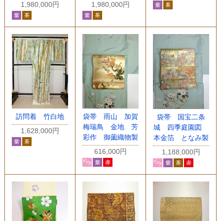
1,980,000円
1,980,000円
訪問着 竹白地
袋帯 雨山 加賀
袋帯 国宝二条
梅瑞鳥 金地 芳
城 四季庭園図
1,628,000円
彩作 御薗織物製
本金箔 となみ製
616,000円
1,188,000円