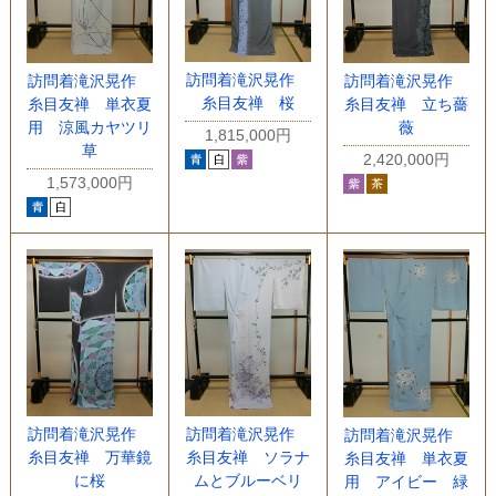
訪問着滝沢晃作
訪問着滝沢晃作
訪問着滝沢晃作
糸目友禅 桜
糸目友禅 単衣夏
糸目友禅 立ち薔
用 涼風カヤツリ
薇
1,815,000円
草
2,420,000円
1,573,000円
訪問着滝沢晃作
訪問着滝沢晃作
訪問着滝沢晃作
糸目友禅 万華鏡
糸目友禅 ソラナ
糸目友禅 単衣夏
に桜
ムとブルーベリ
用 アイビー 緑