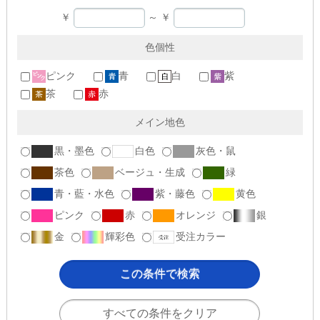
￥
～
￥
色個性
ピンク
青
白
紫
茶
赤
メイン地色
黒・墨色
白色
灰色・鼠
茶色
ベージュ・生成
緑
青・藍・水色
紫・藤色
黄色
ピンク
赤
オレンジ
銀
金
輝彩色
受注カラー