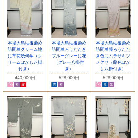
本場大島紬後染め
本場大島紬後染め
本場大島紬後染め
訪問着クリーム地
訪問着ろうたたき
訪問着藤ろうたた
に草花幾何学（ク
ブルーグレーに花
き色にムラサキツ
リームぼかし八掛
（グレー八掛付
メクサ（藤色ぼか
付き）
き）
し八掛付き）
440,000円
528,000円
528,000円