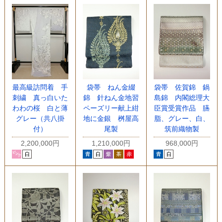
最高級訪問着 手
袋帯 ねん金綴
袋帯 佐賀錦 鍋
刺繍 真っ白いた
錦 針ねん金地習
島錦 内閣総理大
わわの桜 白と薄
ペーズリー献上紺
臣賞受賞作品 臙
グレー（共八掛
地に金銀 桝屋高
脂、グレー、白、
付）
尾製
筑前織物製
2,200,000円
1,210,000円
968,000円