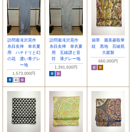
訪問着滝沢晃作
訪問着滝沢晃作
袋帯 麗美菱取華
糸目友禅 単衣夏
糸目友禅 単衣夏
紋 黒地 百綾苑
用 ハチドリと幻
用 五線譜と音
大庭製
の花 濃い青グレ
符 薄グレー地
660,000円
ー地
1,391,500円
1,573,000円