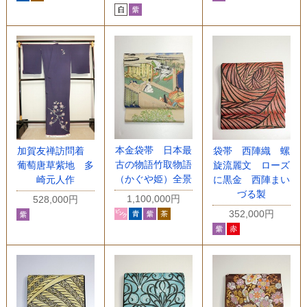
本金袋帯 日本最
加賀友禅訪問着
袋帯 西陣織 螺
古の物語竹取物語
葡萄唐草紫地 多
旋流麗文 ローズ
（かぐや姫）全景
崎元人作
に黒金 西陣まい
づる製
1,100,000円
528,000円
352,000円