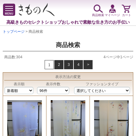
MENU
商品検索
マイページ
カート
高級きものセレクトショップ
おしゃれで素敵な生き方のお手伝い
トップページ
> 商品検索
商品検索
商品数:304
4ページ中1ページ
2
3
4
>
1
表示方法
の変更
表示順
表示件数
ファッションタイプ