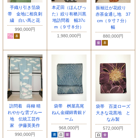
手織り引き箔袋
本疋田（ほんびっ
振袖辻が花絞り
帯 金地に相良刺
た）絞り有栖川黒
赤茶金通し地 37
繍 白い馬と花
地訪問着 幅37c
cm（９寸７分）
m（９寸８分）
幅
990,000円
1,980,000円
880,000円
訪問着 蒔糊 晴
袋帯 桝屋高尾
袋帯 百楽ローズ
れやかな雲ブルー
ねん金綴錦青銀ド
大きな花黒地 と
地 伝統工芸作
ーム
なみ製
家 伊藤英美作
968,000円
572,000円
990,000円