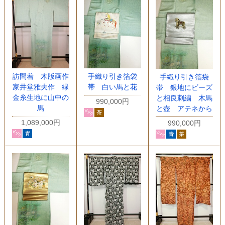
訪問着 木版画作
手織り引き箔袋
手織り引き箔袋
家井堂雅夫作 緑
帯 白い馬と花
帯 銀地にビーズ
金糸生地に山中の
と相良刺繍 木馬
990,000円
馬
と壺 アテネから
1,089,000円
990,000円