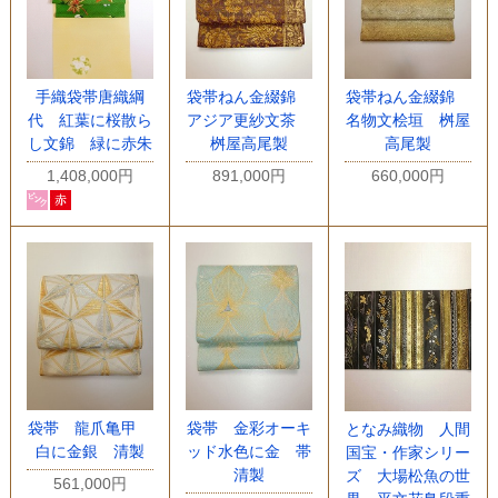
手織袋帯唐織綱
袋帯ねん金綴錦
袋帯ねん金綴錦
代 紅葉に桜散ら
アジア更紗文茶
名物文桧垣 桝屋
し文錦 緑に赤朱
桝屋高尾製
高尾製
1,408,000円
891,000円
660,000円
袋帯 龍爪亀甲
袋帯 金彩オーキ
となみ織物 人間
白に金銀 清製
ッド水色に金 帯
国宝・作家シリー
清製
ズ 大場松魚の世
561,000円