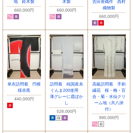
地 鈴木製
木製
吉田香織作 西村
織物製
660,000円
660,000円
660,000円
単衣訪問着 円模
訪問着 純国産糸
高級訪問着 手刺
様赤黒
ぐんま200使用
繍花 桜・梅・百
薄グレーに霞ぼか
合・菊・水仙クリ
440,000円
し
ーム地（共八掛
付）
528,000円
880,000円