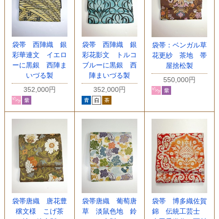
袋帯 西陣織 銀
袋帯 西陣織 銀
袋帯：ベンガル草
彩華連文 イエロ
彩花影文 トルコ
花更紗 茶地 帯
ーに黒銀 西陣ま
ブルーに黒銀 西
屋捨松製
いづる製
陣まいづる製
550,000円
352,000円
352,000円
袋帯唐織 唐花豊
袋帯唐織 葡萄唐
袋帯 博多織佐賀
穣文様 こげ茶
草 淡鼠色地 鈴
錦 伝統工芸士