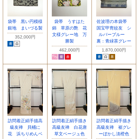
袋帯 黒い円模様
袋帯 うすはた
佐波理の本袋帯
銀地 まいづる製
錦 草原の艶 花
国宝甲冑紋友 シ
文様グレー地 万
ルバーブルー
352,000円
勝製
裏：青緑茶グレー
462,000円
1,870,000円
訪問着正絹手描高
訪問着正絹手描き
訪問着正絹手描き
級友禅 貝桶に
高級友禅 白花唐
高級友禅 裾グレ
花 浜ちりめんベ
草文ベージュ色
ーぼかし淡橙色