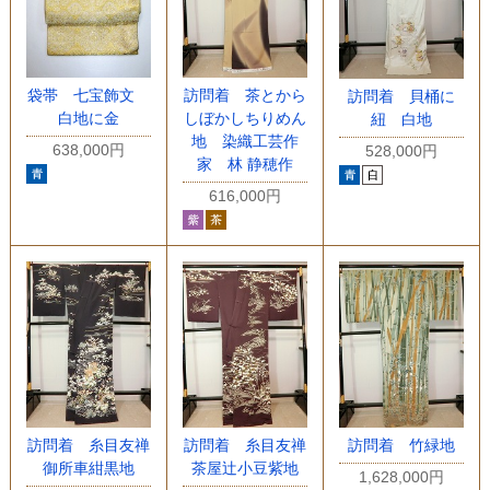
袋帯 七宝飾文
訪問着 茶とから
訪問着 貝桶に
白地に金
しぼかしちりめん
紐 白地
地 染織工芸作
638,000円
528,000円
家 林 静穂作
616,000円
訪問着 糸目友禅
訪問着 糸目友禅
訪問着 竹緑地
御所車紺黒地
茶屋辻小豆紫地
1,628,000円