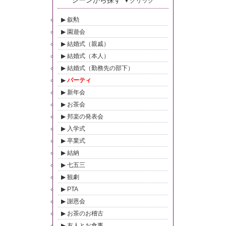
シーンから探す
▼クリック
叙勲
園遊会
結婚式（親戚）
結婚式（本人）
結婚式（勤務先の部下）
パーティ
新年会
お茶会
邦楽の発表会
入学式
卒業式
結納
七五三
観劇
PTA
謝恩会
お茶のお稽古
友人とお食事