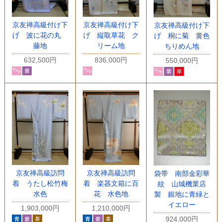
京友禅高級付け下
京友禅高級付け下
京友禅高級付け下
げ 波に花の丸
げ 縦取草花 ク
げ 桐に菊 黄色
藤地
リーム地
ちりめん地
632,500円
836,000円
550,000円
京友禅高級訪問
京友禅高級訪問
袋帯 南部金彩華
着 うたし松竹梅
着 楽器文箱に百
紋 山城機業店
水色
花 水色地
製 銀地に青緑と
イエロー
1,903,000円
1,210,000円
924,000円