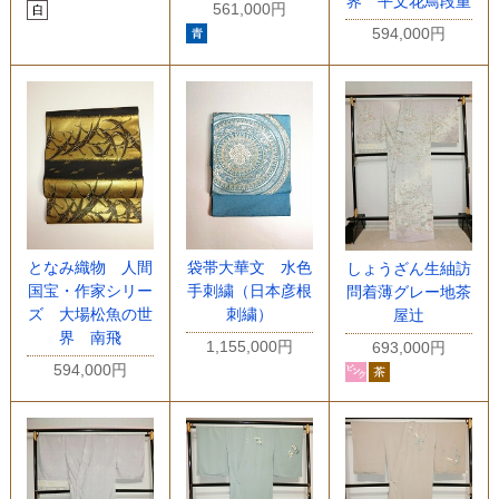
界 平文花鳥段重
561,000円
594,000円
となみ織物 人間
袋帯大華文 水色
しょうざん生紬訪
国宝・作家シリー
手刺繍（日本彦根
問着薄グレー地茶
ズ 大場松魚の世
刺繍）
屋辻
界 南飛
1,155,000円
693,000円
594,000円