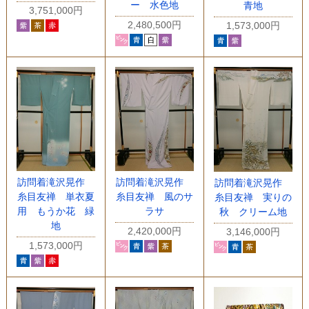
ー 水色地
青地
3,751,000円
2,480,500円
1,573,000円
訪問着滝沢晃作
訪問着滝沢晃作
訪問着滝沢晃作
糸目友禅 単衣夏
糸目友禅 風のサ
糸目友禅 実りの
用 もうか花 緑
ラサ
秋 クリーム地
地
2,420,000円
3,146,000円
1,573,000円