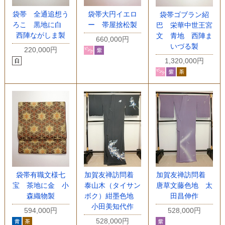
袋帯 全通追想う
袋帯大円イエロ
袋帯ゴブラン紹
ろこ 黒地に白
ー 帯屋捨松製
巴 栄華中世王宮
西陣ながしま製
文 青地 西陣ま
660,000円
いづる製
220,000円
1,320,000円
袋帯有職文様七
加賀友禅訪問着
加賀友禅訪問着
宝 茶地に金 小
泰山木（タイサン
唐草文藤色地 太
森織物製
ボク）紺墨色地
田昌伸作
小田美知代作
594,000円
528,000円
528,000円