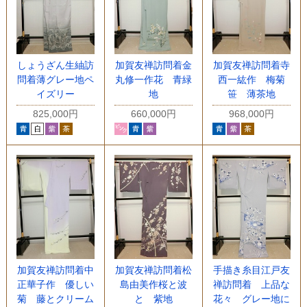
しょうざん生紬訪
加賀友禅訪問着金
加賀友禅訪問着寺
問着薄グレー地ペ
丸修一作花 青緑
西一紘作 梅菊
イズリー
地
笹 薄茶地
825,000円
660,000円
968,000円
加賀友禅訪問着中
加賀友禅訪問着松
手描き糸目江戸友
正華子作 優しい
島由美作桜と波
禅訪問着 上品な
菊 藤とクリーム
と 紫地
花々 グレー地に