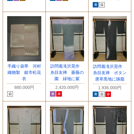
手織り袋帯 河村
訪問着滝沢晃作
訪問着滝沢晃作
織物製 銀市松花
糸目友禅 薔薇の
糸目友禅 ボタン
衣
園 緑地に紫
唐草黒地に臙脂
880,000円
2,420,000円
1,936,000円