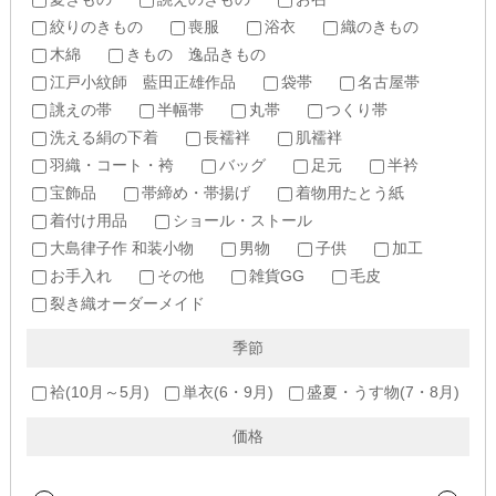
絞りのきもの
喪服
浴衣
織のきもの
木綿
きもの 逸品きもの
江戸小紋師 藍田正雄作品
袋帯
名古屋帯
誂えの帯
半幅帯
丸帯
つくり帯
洗える絹の下着
長襦袢
肌襦袢
羽織・コート・袴
バッグ
足元
半衿
宝飾品
帯締め・帯揚げ
着物用たとう紙
着付け用品
ショール・ストール
大島律子作 和装小物
男物
子供
加工
お手入れ
その他
雑貨GG
毛皮
裂き織オーダーメイド
季節
袷(10月～5月)
単衣(6・9月)
盛夏・うす物(7・8月)
価格