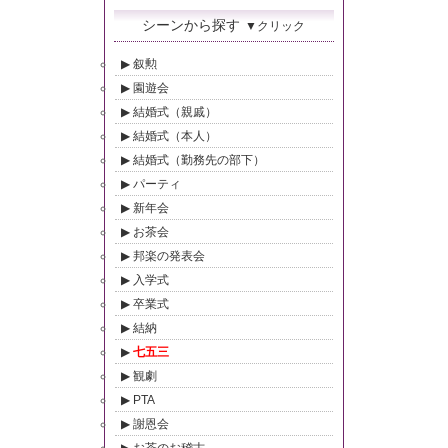
シーンから探す
▼クリック
叙勲
園遊会
結婚式（親戚）
結婚式（本人）
結婚式（勤務先の部下）
パーティ
新年会
お茶会
邦楽の発表会
入学式
卒業式
結納
七五三
観劇
PTA
謝恩会