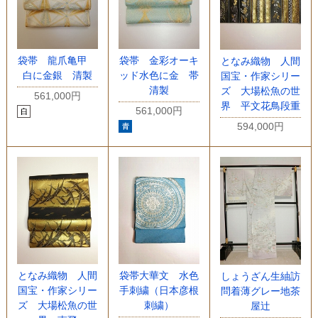
袋帯 龍爪亀甲
袋帯 金彩オーキ
となみ織物 人間
白に金銀 清製
ッド水色に金 帯
国宝・作家シリー
清製
ズ 大場松魚の世
561,000円
界 平文花鳥段重
561,000円
594,000円
となみ織物 人間
袋帯大華文 水色
しょうざん生紬訪
国宝・作家シリー
手刺繍（日本彦根
問着薄グレー地茶
ズ 大場松魚の世
刺繍）
屋辻