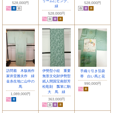
リームにピンク、
528,000円
528,000円
緑
528,000円
訪問着 木版画作
伊勢型小紋 重要
手織り引き箔袋
家井堂雅夫作 緑
無形文化財伊勢型
帯 白い馬と花
金糸生地に山中の
紙人間国宝南部芳
990,000円
馬
松彫刻 瓢箪に駒
大 馬 緑
1,089,000円
363,000円