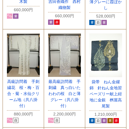
木製
吉田香織作 西村
薄グレーに霞ぼか
織物製
し
660,000円
660,000円
528,000円
高級訪問着 手刺
最高級訪問着 手
袋帯 ねん金綴
繍花 桜・梅・百
刺繍 真っ白いた
錦 針ねん金地習
合・菊・水仙クリ
わわの桜 白と薄
ペーズリー献上紺
ーム地（共八掛
グレー（共八掛
地に金銀 桝屋高
付）
付）
尾製
880,000円
2,200,000円
1,210,000円