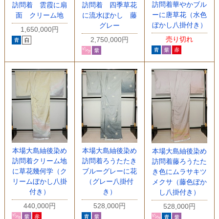
訪問着華やかブル
訪問着 雲霞に扇
訪問着 四季草花
ーに唐草花（水色
面 クリーム地
に流水ぼかし 藤
ぼかし八掛付き）
グレー
1,650,000円
売り切れ
2,750,000円
本場大島紬後染め
本場大島紬後染め
本場大島紬後染め
訪問着クリーム地
訪問着ろうたたき
訪問着藤ろうたた
に草花幾何学（ク
ブルーグレーに花
き色にムラサキツ
リームぼかし八掛
（グレー八掛付
メクサ（藤色ぼか
付き）
き）
し八掛付き）
440,000円
528,000円
528,000円