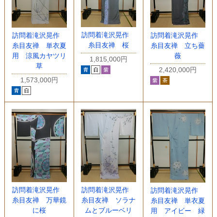
訪問着滝沢晃作
訪問着滝沢晃作
訪問着滝沢晃作
糸目友禅 桜
糸目友禅 単衣夏
糸目友禅 立ち薔
用 涼風カヤツリ
薇
1,815,000円
草
2,420,000円
1,573,000円
訪問着滝沢晃作
訪問着滝沢晃作
訪問着滝沢晃作
糸目友禅 万華鏡
糸目友禅 ソラナ
糸目友禅 単衣夏
に桜
ムとブルーベリ
用 アイビー 緑