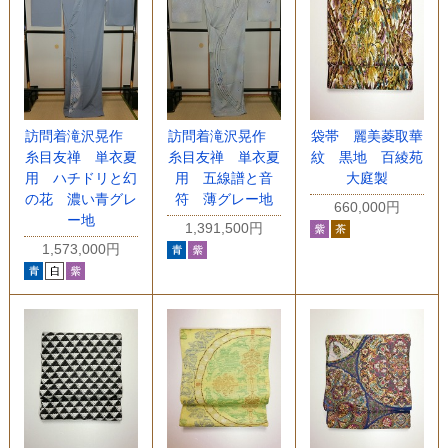
訪問着滝沢晃作
訪問着滝沢晃作
袋帯 麗美菱取華
糸目友禅 単衣夏
糸目友禅 単衣夏
紋 黒地 百綾苑
用 ハチドリと幻
用 五線譜と音
大庭製
の花 濃い青グレ
符 薄グレー地
660,000円
ー地
1,391,500円
1,573,000円