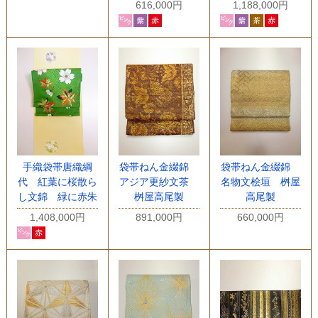
616,000円
1,188,000円
手織袋帯唐織綱
袋帯ねん金綴錦
袋帯ねん金綴錦
代 紅葉に桜散ら
アジア更紗文茶
名物文桧垣 桝屋
し文錦 緑に赤朱
桝屋高尾製
高尾製
1,408,000円
891,000円
660,000円