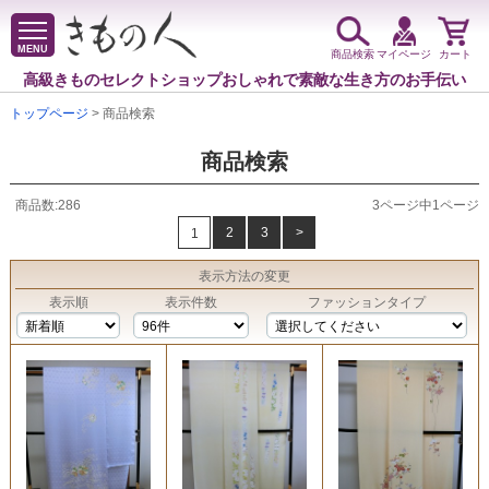
MENU
商品検索
マイページ
カート
高級きものセレクトショップ
おしゃれで素敵な生き方のお手伝い
トップページ
> 商品検索
商品検索
商品数:286
3ページ中1ページ
2
3
>
1
表示方法
の変更
表示順
表示件数
ファッションタイプ