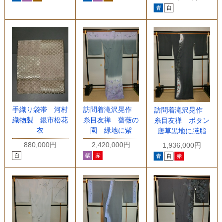
手織り袋帯 河村
訪問着滝沢晃作
訪問着滝沢晃作
織物製 銀市松花
糸目友禅 薔薇の
糸目友禅 ボタン
衣
園 緑地に紫
唐草黒地に臙脂
880,000円
2,420,000円
1,936,000円