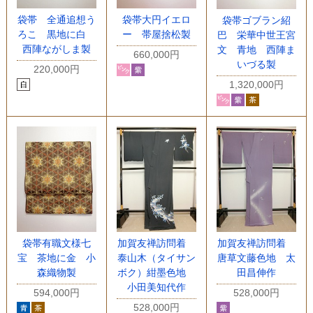
袋帯 全通追想う
袋帯大円イエロ
袋帯ゴブラン紹
ろこ 黒地に白
ー 帯屋捨松製
巴 栄華中世王宮
西陣ながしま製
文 青地 西陣ま
660,000円
いづる製
220,000円
1,320,000円
袋帯有職文様七
加賀友禅訪問着
加賀友禅訪問着
宝 茶地に金 小
泰山木（タイサン
唐草文藤色地 太
森織物製
ボク）紺墨色地
田昌伸作
小田美知代作
594,000円
528,000円
528,000円