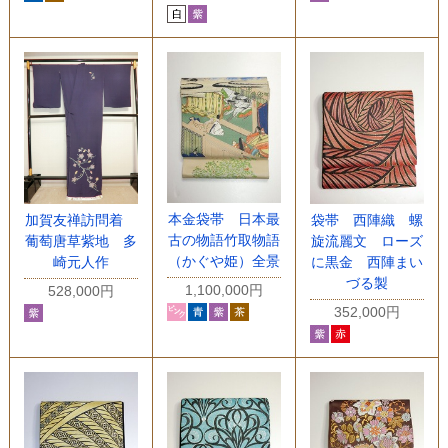
本金袋帯 日本最
加賀友禅訪問着
袋帯 西陣織 螺
古の物語竹取物語
葡萄唐草紫地 多
旋流麗文 ローズ
（かぐや姫）全景
崎元人作
に黒金 西陣まい
づる製
1,100,000円
528,000円
352,000円