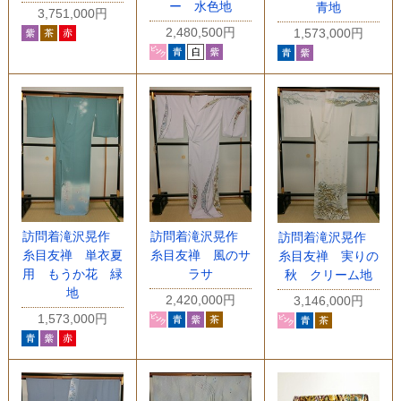
ー 水色地
青地
3,751,000円
2,480,500円
1,573,000円
訪問着滝沢晃作
訪問着滝沢晃作
訪問着滝沢晃作
糸目友禅 単衣夏
糸目友禅 風のサ
糸目友禅 実りの
用 もうか花 緑
ラサ
秋 クリーム地
地
2,420,000円
3,146,000円
1,573,000円