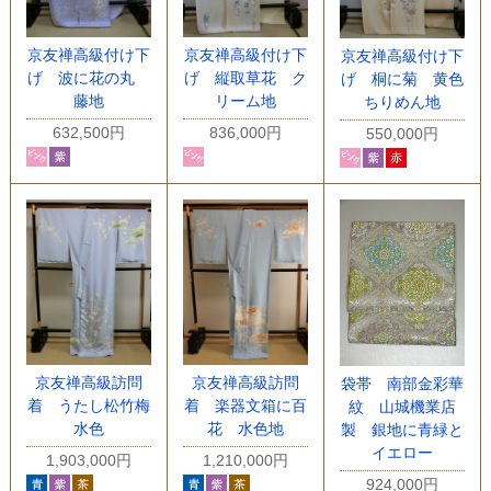
京友禅高級付け下
京友禅高級付け下
京友禅高級付け下
げ 波に花の丸
げ 縦取草花 ク
げ 桐に菊 黄色
藤地
リーム地
ちりめん地
632,500円
836,000円
550,000円
京友禅高級訪問
京友禅高級訪問
袋帯 南部金彩華
着 うたし松竹梅
着 楽器文箱に百
紋 山城機業店
水色
花 水色地
製 銀地に青緑と
イエロー
1,903,000円
1,210,000円
924,000円