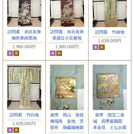
訪問着 糸目友禅
訪問着 糸目友禅
訪問着 竹緑地
御所車紺黒地
茶屋辻小豆紫地
1,628,000円
1,980,000円
1,980,000円
訪問着 竹白地
袋帯 雨山 加賀
袋帯 国宝二条
梅瑞鳥 金地 芳
城 四季庭園図
1,628,000円
彩作 御薗織物製
本金箔 となみ製