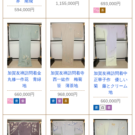
界 南飛
1,155,000円
693,000円
594,000円
加賀友禅訪問着金
加賀友禅訪問着寺
加賀友禅訪問着中
丸修一作花 青緑
西一紘作 梅菊
正華子作 優しい
地
笹 薄茶地
菊 藤とクリーム
地
660,000円
968,000円
660,000円