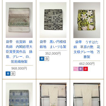
袋帯 佐賀錦 鍋
袋帯 黒い円模様
袋帯 うすはた
島錦 内閣総理大
銀地 まいづる製
錦 草原の艶 花
臣賞受賞作品 臙
文様グレー地 万
352,000円
脂、グレー、白、
勝製
筑前織物製
462,000円
968,000円