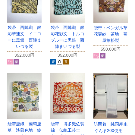
袋帯 西陣織 銀
袋帯 西陣織 銀
袋帯：ベンガル草
彩華連文 イエロ
彩花影文 トルコ
花更紗 茶地 帯
ーに黒銀 西陣ま
ブルーに黒銀 西
屋捨松製
いづる製
陣まいづる製
550,000円
352,000円
352,000円
袋帯唐織 葡萄唐
袋帯 博多織佐賀
訪問着 純国産糸
草 淡鼠色地 鈴
錦 伝統工芸士
ぐんま200使用