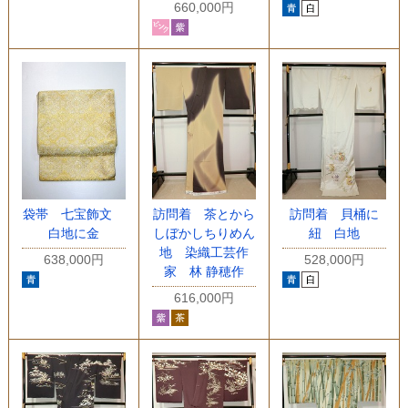
660,000円
袋帯 七宝飾文
訪問着 茶とから
訪問着 貝桶に
白地に金
しぼかしちりめん
紐 白地
地 染織工芸作
638,000円
528,000円
家 林 静穂作
616,000円