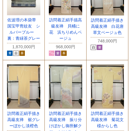
佐波理の本袋帯
訪問着正絹手描高
訪問着正絹手描き
国宝甲冑紋友 シ
級友禅 貝桶に
高級友禅 白花唐
ルバーブルー
花 浜ちりめんベ
草文ベージュ色
裏：青緑茶グレー
ージュ
748,000円
1,870,000円
968,000円
訪問着正絹手描き
訪問着正絹手描き
訪問着正絹手描き
高級友禅 裾グレ
高級友禅 振り分
高級友禅 菊花文
ーぼかし淡橙色
けぼかし御所解ク
様からし色