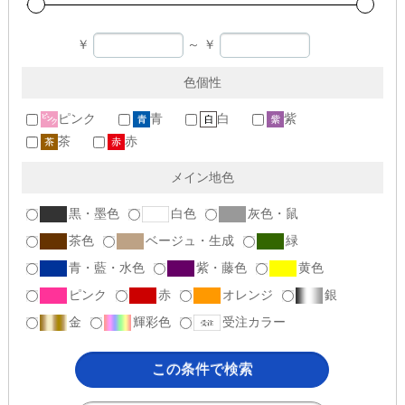
￥
～
￥
色個性
ピンク
青
白
紫
茶
赤
メイン地色
黒・墨色
白色
灰色・鼠
茶色
ベージュ・生成
緑
青・藍・水色
紫・藤色
黄色
ピンク
赤
オレンジ
銀
金
輝彩色
受注カラー