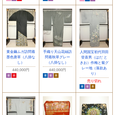
黄金繭ムガ訪問着
手織り天山花紬訪
人間国宝初代羽田
墨色唐草（八掛な
問着秋草グレー
登喜男（はだ と
し）
（八掛なし）
きお）作梅と菊グ
レー地（落款あ
440,000円
440,000円
り）
売り切れ