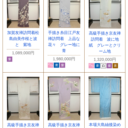
加賀友禅訪問着松
手描き糸目江戸友
高級手描き京友禅
島由美作桜と波
禅訪問着 上品な
訪問着 波に地
と 紫地
花々 グレー地に
紙 グレーとクリ
青
ーム地
1,089,000円
1,980,000円
1,320,000円
本場大島紬後染め
高級手描き京友禅
高級手描き京友禅