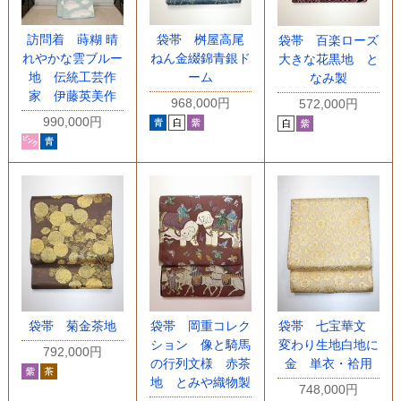
訪問着 蒔糊 晴
袋帯 桝屋高尾
袋帯 百楽ローズ
れやかな雲ブルー
ねん金綴錦青銀ド
大きな花黒地 と
地 伝統工芸作
ーム
なみ製
家 伊藤英美作
968,000円
572,000円
990,000円
袋帯 菊金茶地
袋帯 岡重コレク
袋帯 七宝華文
ション 像と騎馬
変わり生地白地に
792,000円
の行列文様 赤茶
金 単衣・袷用
地 とみや織物製
748,000円