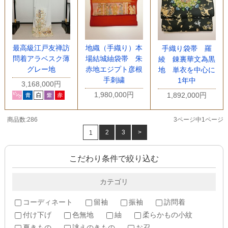
最高級江戸友禅訪
地織（手織り）本
手織り袋帯 羅
問着アラベスク薄
場結城紬袋帯 朱
綾 錬裏華文為黒
グレー地
赤地エジプト彦根
地 単衣を中心に
手刺繍
1年中
3,168,000円
1,980,000円
1,892,000円
商品数:286
3ページ中1ページ
2
3
>
1
こだわり条件で絞り込む
カテゴリ
コーディネート
留袖
振袖
訪問着
付け下げ
色無地
紬
柔らかもの小紋
夏きもの
誂えのきもの
お召