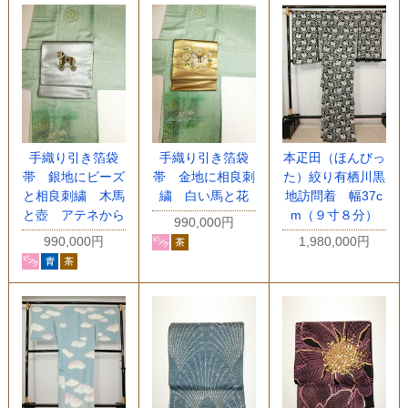
手織り引き箔袋
手織り引き箔袋
本疋田（ほんびっ
帯 銀地にビーズ
帯 金地に相良刺
た）絞り有栖川黒
と相良刺繍 木馬
繍 白い馬と花
地訪問着 幅37c
と壺 アテネから
m（９寸８分）
990,000円
990,000円
1,980,000円