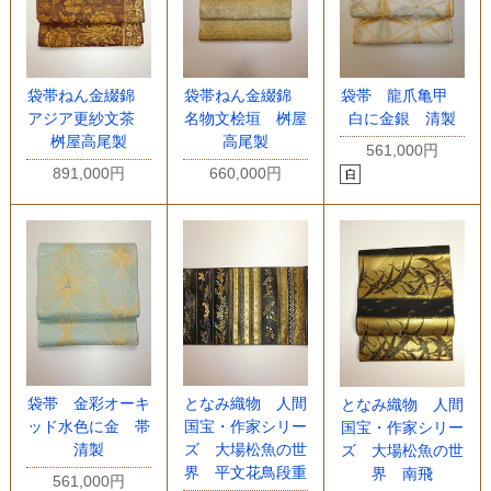
袋帯ねん金綴錦
袋帯ねん金綴錦
袋帯 龍爪亀甲
アジア更紗文茶
名物文桧垣 桝屋
白に金銀 清製
桝屋高尾製
高尾製
561,000円
891,000円
660,000円
袋帯 金彩オーキ
となみ織物 人間
となみ織物 人間
ッド水色に金 帯
国宝・作家シリー
国宝・作家シリー
清製
ズ 大場松魚の世
ズ 大場松魚の世
界 平文花鳥段重
界 南飛
561,000円