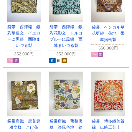
袋帯 西陣織 銀
袋帯 西陣織 銀
袋帯：ベンガル草
彩華連文 イエロ
彩花影文 トルコ
花更紗 茶地 帯
ーに黒銀 西陣ま
ブルーに黒銀 西
屋捨松製
いづる製
陣まいづる製
550,000円
352,000円
352,000円
袋帯唐織 唐花豊
袋帯唐織 葡萄唐
袋帯 博多織佐賀
穣文様 こげ茶
草 淡鼠色地 鈴
錦 伝統工芸士