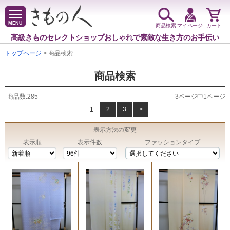
MENU
商品検索
マイページ
カート
高級きものセレクトショップ
おしゃれで素敵な生き方のお手伝い
トップページ
> 商品検索
商品検索
商品数:285
3ページ中1ページ
2
3
>
1
表示方法
の変更
表示順
表示件数
ファッションタイプ