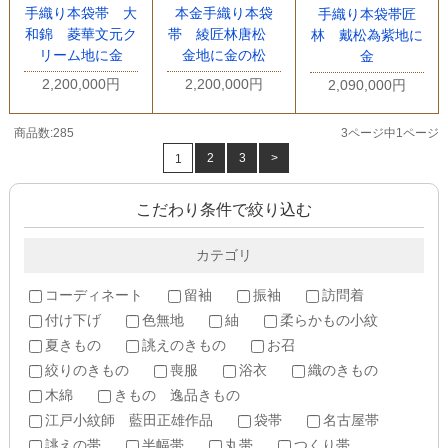
手織り本袋帯 大
本金手織り本袋
手織り本袋帯匠
和錦 菱華文元ク
帯 綾匠林唐松
林 戴松為紫地に
リーム地に金
金地に金の松
金
2,200,000円
2,200,000円
2,090,000円
商品数:285
3ページ中1ページ
2
3
>
1
こだわり条件で絞り込む
カテゴリ
コーディネート
留袖
振袖
訪問着
付け下げ
色無地
紬
柔らかもの小紋
夏きもの
誂えのきもの
お召
絞りのきもの
喪服
浴衣
織のきもの
木綿
きもの 逸品きもの
江戸小紋師 藍田正雄作品
袋帯
名古屋帯
誂えの帯
半幅帯
丸帯
つくり帯