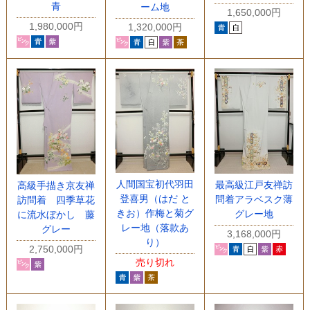
青
ーム地
1,650,000円
1,980,000円
1,320,000円
人間国宝初代羽田
最高級江戸友禅訪
高級手描き京友禅
登喜男（はだ と
問着アラベスク薄
訪問着 四季草花
きお）作梅と菊グ
グレー地
に流水ぼかし 藤
レー地（落款あ
グレー
3,168,000円
り）
2,750,000円
売り切れ