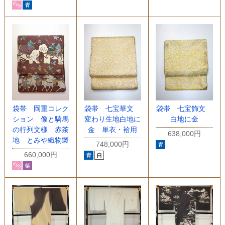
袋帯 岡重コレク
袋帯 七宝華文
袋帯 七宝飾文
ション 像と騎馬
変わり生地白地に
白地に金
の行列文様 赤茶
金 単衣・袷用
638,000円
地 とみや織物製
748,000円
660,000円