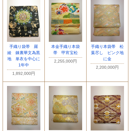
手織り袋帯 羅
本金手織り本袋
手織り本袋帯 松
綾 錬裏華文為黒
帯 甲宵宝松
葉尽し ピンク地
地 単衣を中心に
に金
2,255,000円
1年中
2,200,000円
1,892,000円