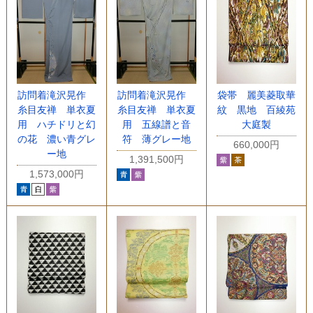
訪問着滝沢晃作
訪問着滝沢晃作
袋帯 麗美菱取華
糸目友禅 単衣夏
糸目友禅 単衣夏
紋 黒地 百綾苑
用 ハチドリと幻
用 五線譜と音
大庭製
の花 濃い青グレ
符 薄グレー地
660,000円
ー地
1,391,500円
1,573,000円