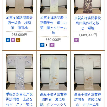
加賀友禅訪問着寺
加賀友禅訪問着中
加賀友禅訪問着松
西一紘作 梅菊
正華子作 優しい
島由美作桜と波
笹 薄茶地
菊 藤とクリーム
と 紫地
地
968,000円
1,089,000円
660,000円
手描き糸目江戸友
高級手描き京友禅
高級手描き京友禅
禅訪問着 上品な
訪問着 波に地
訪問着 雲霞に扇
花々 グレー地に
紙 グレーとクリ
面 クリーム地