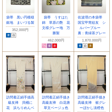
袋帯 黒い円模様
袋帯 うすはた
佐波理の本袋帯
銀地 まいづる製
錦 草原の艶 花
国宝甲冑紋友 シ
文様グレー地 万
ルバーブルー
352,000円
勝製
裏：青緑茶グレー
462,000円
1,870,000円
訪問着正絹手描高
訪問着正絹手描き
訪問着正絹手描き
級友禅 貝桶に
高級友禅 白花唐
高級友禅 裾グレ
花 浜ちりめんベ
草文ベージュ色
ーぼかし淡橙色