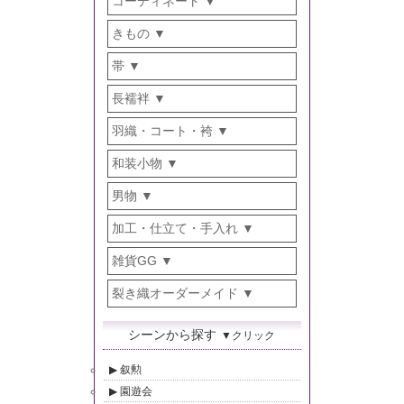
コーディネート
きもの
帯
長襦袢
羽織・コート・袴
和装小物
男物
加工・仕立て・手入れ
雑貨GG
裂き織オーダーメイド
シーンから探す
▼クリック
叙勲
園遊会