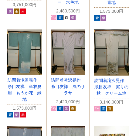
ー 水色地
青地
3,751,000円
2,480,500円
1,573,000円
訪問着滝沢晃作
訪問着滝沢晃作
訪問着滝沢晃作
糸目友禅 単衣夏
糸目友禅 風のサ
糸目友禅 実りの
用 もうか花 緑
ラサ
秋 クリーム地
地
2,420,000円
3,146,000円
1,573,000円