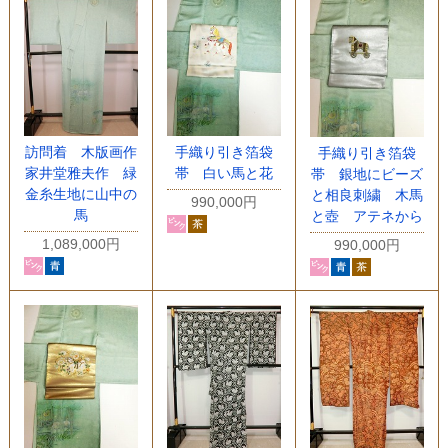
訪問着 木版画作
手織り引き箔袋
手織り引き箔袋
家井堂雅夫作 緑
帯 白い馬と花
帯 銀地にビーズ
金糸生地に山中の
と相良刺繍 木馬
990,000円
馬
と壺 アテネから
1,089,000円
990,000円