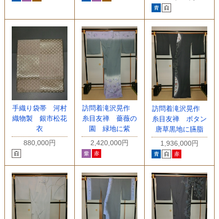
手織り袋帯 河村
訪問着滝沢晃作
訪問着滝沢晃作
織物製 銀市松花
糸目友禅 薔薇の
糸目友禅 ボタン
衣
園 緑地に紫
唐草黒地に臙脂
880,000円
2,420,000円
1,936,000円