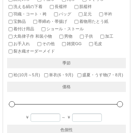
洗える絹の下着
長襦袢
肌襦袢
羽織・コート・袴
バッグ
足元
半衿
宝飾品
帯締め・帯揚げ
着物用たとう紙
着付け用品
ショール・ストール
大島律子作 和装小物
男物
子供
加工
お手入れ
その他
雑貨GG
毛皮
裂き織オーダーメイド
季節
袷(10月～5月)
単衣(6・9月)
盛夏・うす物(7・8月)
価格
￥
～
￥
色個性