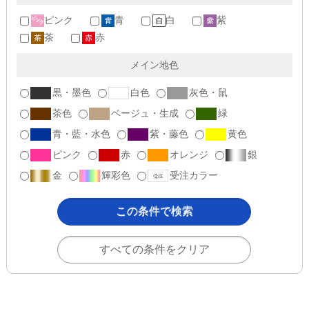
ピンク
青
白
紫
茶
赤
メイン地色
黒・墨色
白色
灰色・鼠
茶色
ベージュ・生成
緑
青・藍・水色
紫・藤色
黄色
ピンク
赤
オレンジ
銀
金
輝彩色
受注カラー