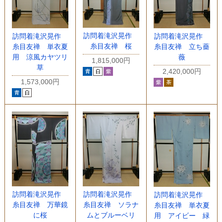
訪問着滝沢晃作
訪問着滝沢晃作
訪問着滝沢晃作
糸目友禅 桜
糸目友禅 単衣夏
糸目友禅 立ち薔
用 涼風カヤツリ
薇
1,815,000円
草
2,420,000円
1,573,000円
訪問着滝沢晃作
訪問着滝沢晃作
訪問着滝沢晃作
糸目友禅 万華鏡
糸目友禅 ソラナ
糸目友禅 単衣夏
に桜
ムとブルーベリ
用 アイビー 緑