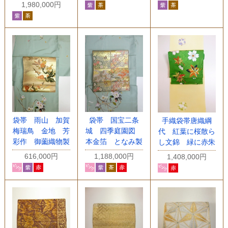
1,980,000円
袋帯 雨山 加賀
袋帯 国宝二条
手織袋帯唐織綱
梅瑞鳥 金地 芳
城 四季庭園図
代 紅葉に桜散ら
彩作 御薗織物製
本金箔 となみ製
し文錦 緑に赤朱
616,000円
1,188,000円
1,408,000円