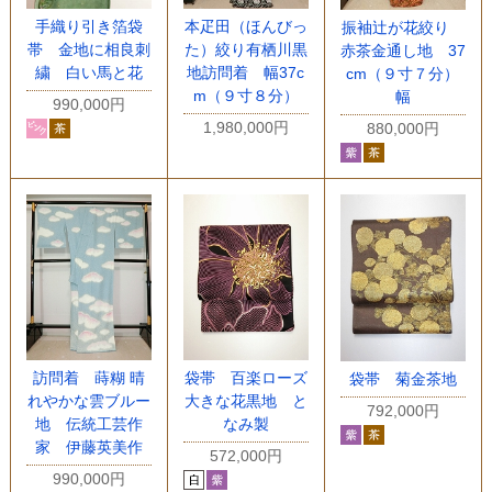
手織り引き箔袋
本疋田（ほんびっ
振袖辻が花絞り
帯 金地に相良刺
た）絞り有栖川黒
赤茶金通し地 37
繍 白い馬と花
地訪問着 幅37c
cm（９寸７分）
m（９寸８分）
幅
990,000円
1,980,000円
880,000円
訪問着 蒔糊 晴
袋帯 百楽ローズ
袋帯 菊金茶地
れやかな雲ブルー
大きな花黒地 と
792,000円
地 伝統工芸作
なみ製
家 伊藤英美作
572,000円
990,000円