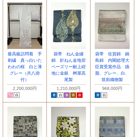
最高級訪問着 手
袋帯 ねん金綴
袋帯 佐賀錦 鍋
刺繍 真っ白いた
錦 針ねん金地習
島錦 内閣総理大
わわの桜 白と薄
ペーズリー献上紺
臣賞受賞作品 臙
グレー（共八掛
地に金銀 桝屋高
脂、グレー、白、
付）
尾製
筑前織物製
2,200,000円
1,210,000円
968,000円