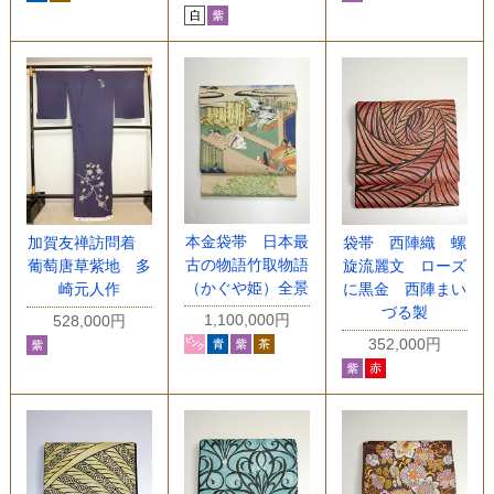
本金袋帯 日本最
加賀友禅訪問着
袋帯 西陣織 螺
古の物語竹取物語
葡萄唐草紫地 多
旋流麗文 ローズ
（かぐや姫）全景
崎元人作
に黒金 西陣まい
づる製
1,100,000円
528,000円
352,000円