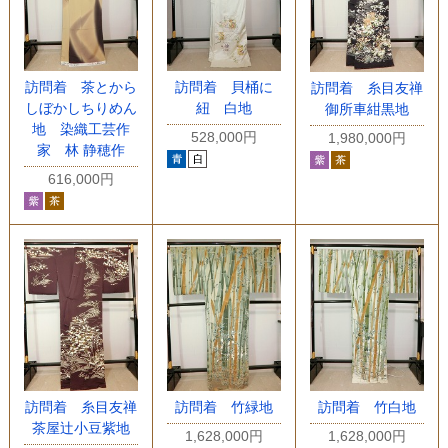
訪問着 茶とから
訪問着 貝桶に
訪問着 糸目友禅
しぼかしちりめん
紐 白地
御所車紺黒地
地 染織工芸作
528,000円
1,980,000円
家 林 静穂作
616,000円
訪問着 糸目友禅
訪問着 竹緑地
訪問着 竹白地
茶屋辻小豆紫地
1,628,000円
1,628,000円