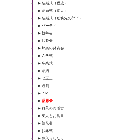
結婚式（親戚）
結婚式（本人）
結婚式（勤務先の部下）
パーティ
新年会
お茶会
邦楽の発表会
入学式
卒業式
結納
七五三
観劇
PTA
謝恩会
お茶のお稽古
友人とお食事
普段着
お葬式
嫁入りしたく