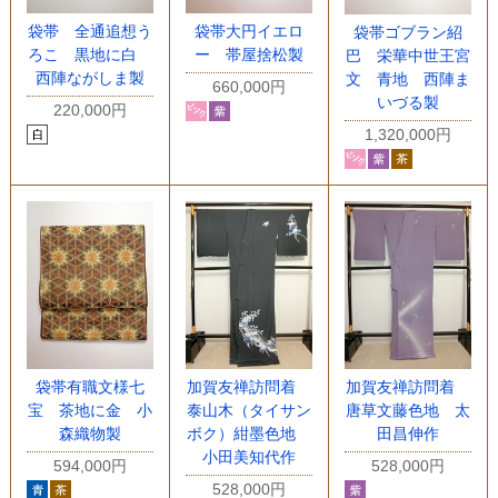
袋帯 全通追想う
袋帯大円イエロ
袋帯ゴブラン紹
ろこ 黒地に白
ー 帯屋捨松製
巴 栄華中世王宮
西陣ながしま製
文 青地 西陣ま
660,000円
いづる製
220,000円
1,320,000円
袋帯有職文様七
加賀友禅訪問着
加賀友禅訪問着
宝 茶地に金 小
泰山木（タイサン
唐草文藤色地 太
森織物製
ボク）紺墨色地
田昌伸作
小田美知代作
594,000円
528,000円
528,000円