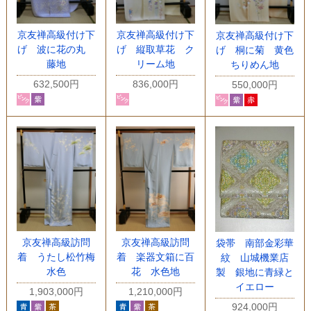
京友禅高級付け下
京友禅高級付け下
京友禅高級付け下
げ 波に花の丸
げ 縦取草花 ク
げ 桐に菊 黄色
藤地
リーム地
ちりめん地
632,500円
836,000円
550,000円
京友禅高級訪問
京友禅高級訪問
袋帯 南部金彩華
着 うたし松竹梅
着 楽器文箱に百
紋 山城機業店
水色
花 水色地
製 銀地に青緑と
イエロー
1,903,000円
1,210,000円
924,000円