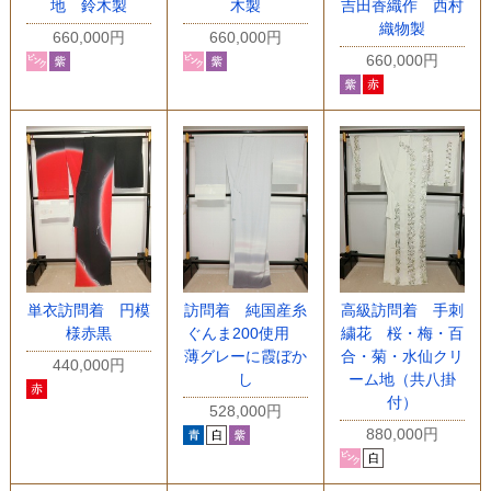
地 鈴木製
木製
吉田香織作 西村
織物製
660,000円
660,000円
660,000円
単衣訪問着 円模
訪問着 純国産糸
高級訪問着 手刺
様赤黒
ぐんま200使用
繍花 桜・梅・百
薄グレーに霞ぼか
合・菊・水仙クリ
440,000円
し
ーム地（共八掛
付）
528,000円
880,000円