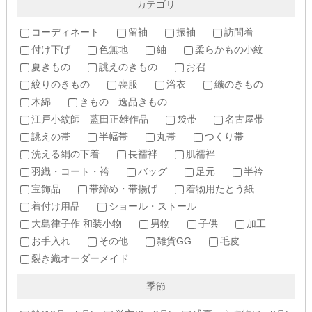
カテゴリ
コーディネート
留袖
振袖
訪問着
付け下げ
色無地
紬
柔らかもの小紋
夏きもの
誂えのきもの
お召
絞りのきもの
喪服
浴衣
織のきもの
木綿
きもの 逸品きもの
江戸小紋師 藍田正雄作品
袋帯
名古屋帯
誂えの帯
半幅帯
丸帯
つくり帯
洗える絹の下着
長襦袢
肌襦袢
羽織・コート・袴
バッグ
足元
半衿
宝飾品
帯締め・帯揚げ
着物用たとう紙
着付け用品
ショール・ストール
大島律子作 和装小物
男物
子供
加工
お手入れ
その他
雑貨GG
毛皮
裂き織オーダーメイド
季節