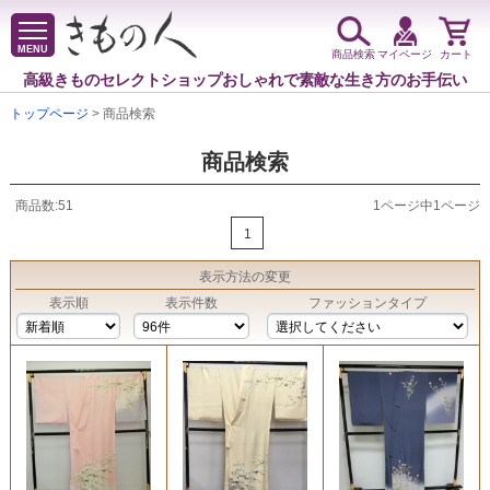
MENU
商品検索
マイページ
カート
高級きものセレクトショップ
おしゃれで素敵な生き方のお手伝い
トップページ
> 商品検索
商品検索
商品数:51
1ページ中1ページ
1
表示方法
の変更
表示順
表示件数
ファッションタイプ