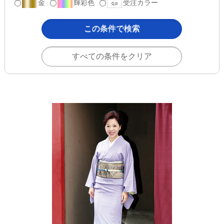
金
輝彩色
受注カラー