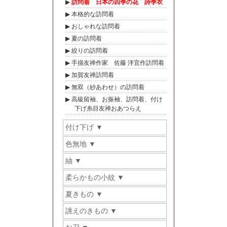
訪問着 日本の四季の花 詩季衣
本格的な訪問着
おしゃれな訪問着
夏の訪問着
絞りの訪問着
手描友禅作家 佐藤 洋宜作訪問着
加賀友禅訪問着
無双（紗あわせ）の訪問着
高級留袖、お振袖、訪問着、付け
下げ糸目友禅おあつらえ
付け下げ
色無地
紬
柔らかもの小紋
夏きもの
誂えのきもの