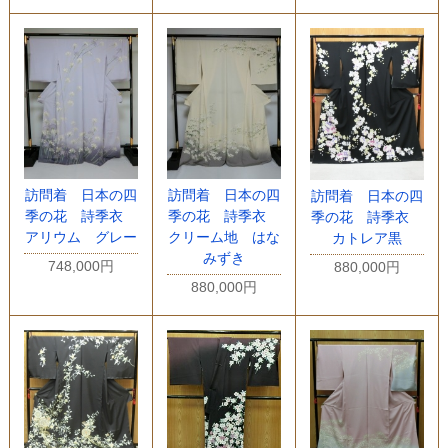
訪問着 日本の四
訪問着 日本の四
訪問着 日本の四
季の花 詩季衣
季の花 詩季衣
季の花 詩季衣
アリウム グレー
クリーム地 はな
カトレア黒
みずき
748,000円
880,000円
880,000円