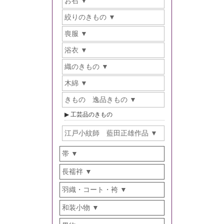
お召
絞りのきもの
喪服
浴衣
織のきもの
木綿
きもの 逸品きもの
工芸品のきもの
江戸小紋師 藍田正雄作品
帯
長襦袢
羽織・コート・袴
和装小物