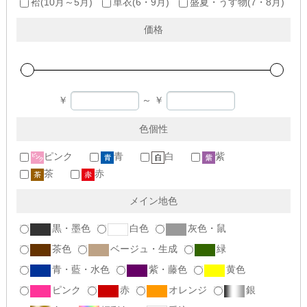
袷(10月～5月)
単衣(6・9月)
盛夏・うす物(7・8月)
価格
￥
～
￥
色個性
ピンク
青
白
紫
茶
赤
メイン地色
黒・墨色
白色
灰色・鼠
茶色
ベージュ・生成
緑
青・藍・水色
紫・藤色
黄色
ピンク
赤
オレンジ
銀