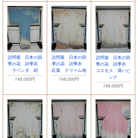
訪問着 日本の四
訪問着 日本の四
訪問着 日本の四
季の花 詩季衣
季の花 詩季衣
季の花 詩季衣
ラベンダ 紺
紅葉 クリーム地
コスモス 薄いピ
ンク
748,000円
748,000円
748,000円