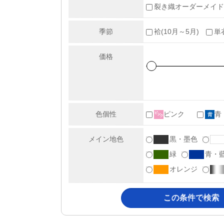
裂き織オーダーメイド
季節
袷(10月～5月)
単
価格
色個性
ピンク
青
メイン地色
黒・墨色
緑
青・
オレンジ