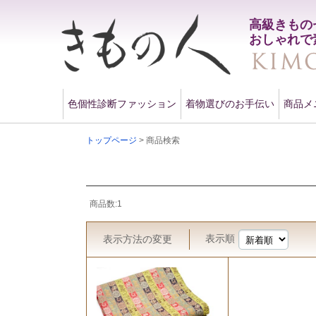
高級きもの
おしゃれで
色個性診断ファッション
着物選びのお手伝い
商品メ
トップページ
> 商品検索
商品数:1
表示順
表示方法
の変更