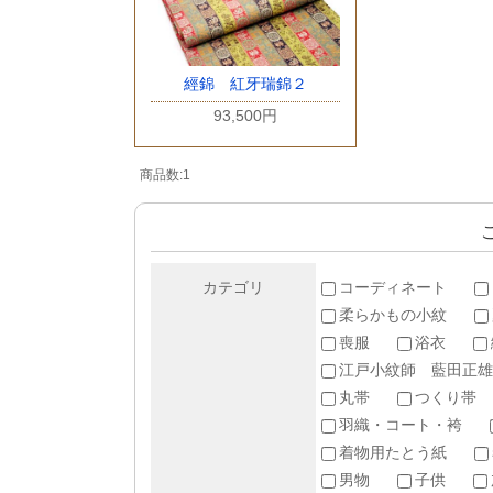
經錦 紅牙瑞錦２
93,500円
商品数:1
カテゴリ
コーディネート
柔らかもの小紋
喪服
浴衣
江戸小紋師 藍田正雄
丸帯
つくり帯
羽織・コート・袴
着物用たとう紙
男物
子供