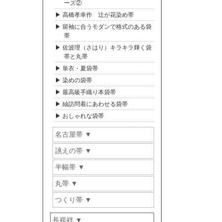
ーズ②
高橋孝幸作 辻が花染め帯
留袖に合うモダンで格式のある袋
帯
佐波理（さはり）キラキラ輝く袋
帯と丸帯
単衣・夏袋帯
染めの袋帯
最高級手織り本袋帯
紬訪問着にあわせる袋帯
おしゃれな袋帯
名古屋帯
誂えの帯
半幅帯
丸帯
つくり帯
長襦袢