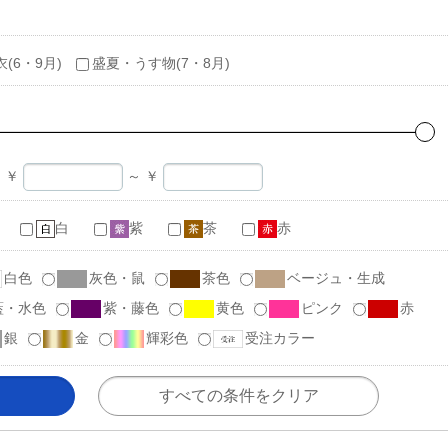
衣(6・9月)
盛夏・うす物(7・8月)
￥
～
￥
白
紫
茶
赤
白色
灰色・鼠
茶色
ベージュ・生成
藍・水色
紫・藤色
黄色
ピンク
赤
銀
金
輝彩色
受注カラー