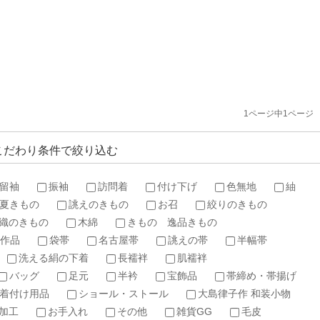
1ページ中1ページ
こだわり条件で絞り込む
留袖
振袖
訪問着
付け下げ
色無地
紬
夏きもの
誂えのきもの
お召
絞りのきもの
織のきもの
木綿
きもの 逸品きもの
作品
袋帯
名古屋帯
誂えの帯
半幅帯
洗える絹の下着
長襦袢
肌襦袢
バッグ
足元
半衿
宝飾品
帯締め・帯揚げ
着付け用品
ショール・ストール
大島律子作 和装小物
加工
お手入れ
その他
雑貨GG
毛皮