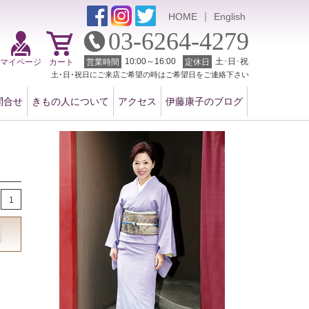
｜
HOME
English
03-6264-4279
10:00～16:00
土･日･祝
マイページ
カート
営業時間
定休日
土･日･祝日にご来店ご希望の時はご希望日をご連絡下さい
問合せ
きもの人について
アクセス
伊藤康子のブログ
1