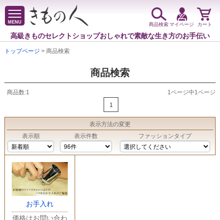
MENU
商品検索
マイページ
カート
高級きものセレクトショップ
おしゃれで素敵な生き方のお手伝い
トップページ
> 商品検索
商品検索
商品数:1
1ページ中1ページ
1
表示方法
の変更
表示順
表示件数
ファッションタイプ
お手入れ
価格はお問い合わ