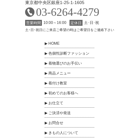
東京都中央区銀座1-25-1-1605
03-6264-4279
10:00～16:00
土･日･祝
営業時間
定休日
土･日･祝日にご来店ご希望の時はご希望日をご連絡下さい
HOME
色個性診断ファッション
着物選びのお手伝い
商品メニュー
着付け教室
初めてのお客様へ
お仕立て
ご決済や発送
お問合せ
きもの人について