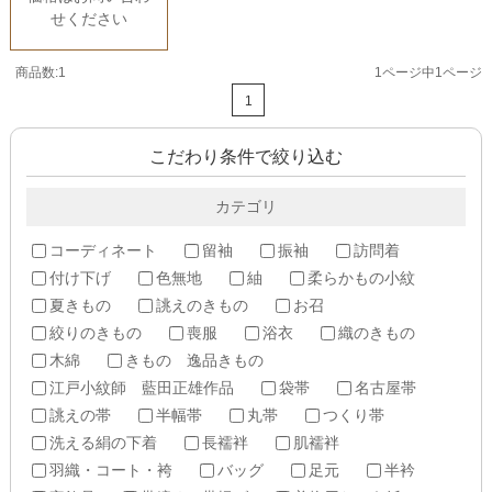
せください
商品数:1
1ページ中1ページ
1
こだわり条件で絞り込む
カテゴリ
コーディネート
留袖
振袖
訪問着
付け下げ
色無地
紬
柔らかもの小紋
夏きもの
誂えのきもの
お召
絞りのきもの
喪服
浴衣
織のきもの
木綿
きもの 逸品きもの
江戸小紋師 藍田正雄作品
袋帯
名古屋帯
誂えの帯
半幅帯
丸帯
つくり帯
洗える絹の下着
長襦袢
肌襦袢
羽織・コート・袴
バッグ
足元
半衿