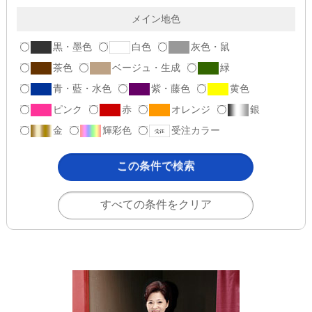
メイン地色
黒・墨色
白色
灰色・鼠
茶色
ベージュ・生成
緑
青・藍・水色
紫・藤色
黄色
ピンク
赤
オレンジ
銀
金
輝彩色
受注カラー