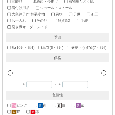
宝飾品
帯締め・帯揚げ
着物用たとう紙
着付け用品
ショール・ストール
大島律子作 和装小物
男物
子供
加工
お手入れ
その他
雑貨GG
毛皮
裂き織オーダーメイド
季節
袷(10月～5月)
単衣(6・9月)
盛夏・うす物(7・8月)
価格
￥
～
￥
色個性
ピンク
青
白
紫
茶
赤