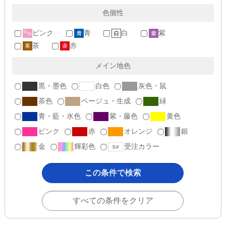
色個性
ピンク
青
白
紫
茶
赤
メイン地色
黒・墨色
白色
灰色・鼠
茶色
ベージュ・生成
緑
青・藍・水色
紫・藤色
黄色
ピンク
赤
オレンジ
銀
金
輝彩色
受注カラー