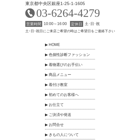
東京都中央区銀座1-25-1-1605
03-6264-4279
10:00～16:00
土･日･祝
営業時間
定休日
土･日･祝日にご来店ご希望の時はご希望日をご連絡下さい
HOME
色個性診断ファッション
着物選びのお手伝い
商品メニュー
着付け教室
初めてのお客様へ
お仕立て
ご決済や発送
お問合せ
きもの人について