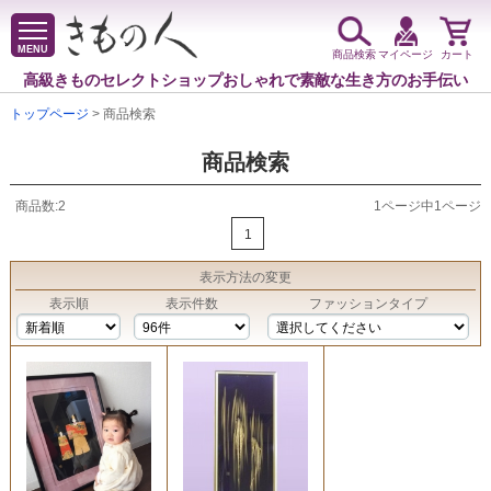
MENU
商品検索
マイページ
カート
高級きものセレクトショップ
おしゃれで素敵な生き方のお手伝い
トップページ
> 商品検索
商品検索
商品数:2
1ページ中1ページ
1
表示方法
の変更
表示順
表示件数
ファッションタイプ