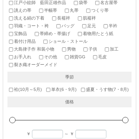
江戸小紋師 藍田正雄作品
袋帯
名古屋帯
誂えの帯
半幅帯
丸帯
つくり帯
洗える絹の下着
長襦袢
肌襦袢
羽織・コート・袴
バッグ
足元
半衿
宝飾品
帯締め・帯揚げ
着物用たとう紙
着付け用品
ショール・ストール
大島律子作 和装小物
男物
子供
加工
お手入れ
その他
雑貨GG
毛皮
裂き織オーダーメイド
季節
袷(10月～5月)
単衣(6・9月)
盛夏・うす物(7・8月)
価格
￥
～
￥