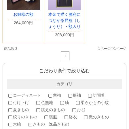
お雛様の額
本金で描く勝利に
つながる昇鯉（し
264,000円
ょうり）・額入り
308,000円
商品数:2
1ページ中1ページ
1
こだわり条件で絞り込む
カテゴリ
コーディネート
留袖
振袖
訪問着
付け下げ
色無地
紬
柔らかもの小紋
夏きもの
誂えのきもの
お召
絞りのきもの
喪服
浴衣
織のきもの
木綿
きもの 逸品きもの