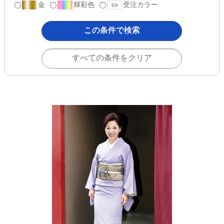
金
輝彩色
受注カラー