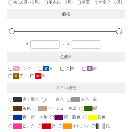
袷(10月～5月)
単衣(6・9月)
盛夏・うす物(7・8月)
価格
￥
～
￥
色個性
ピンク
青
白
紫
茶
赤
メイン地色
黒・墨色
白色
灰色・鼠
茶色
ベージュ・生成
緑
青・藍・水色
紫・藤色
黄色
ピンク
赤
オレンジ
銀