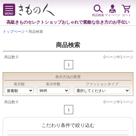
MENU
商品検索
マイページ
カート
高級きものセレクトショップ
おしゃれで素敵な生き方のお手伝い
トップページ
> 商品検索
商品検索
商品数:0
0ページ中1ページ
1
表示方法
の変更
表示順
表示件数
ファッションタイプ
商品数:0
0ページ中1ページ
1
こだわり条件で絞り込む