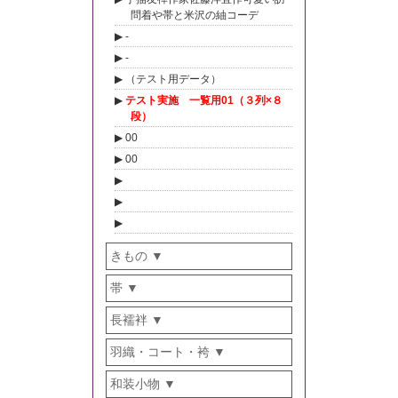
問着や帯と米沢の紬コーデ
-
-
（テスト用データ）
テスト実施 一覧用01（３列×８
段）
00
00
きもの
帯
長襦袢
羽織・コート・袴
和装小物