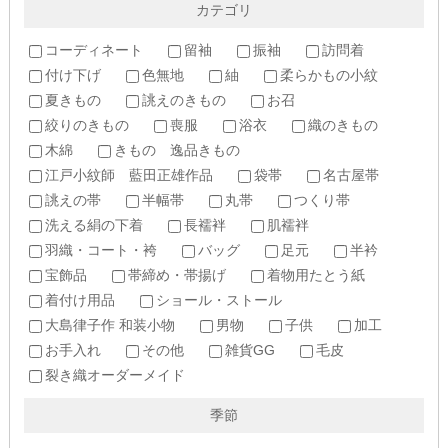
カテゴリ
コーディネート
留袖
振袖
訪問着
付け下げ
色無地
紬
柔らかもの小紋
夏きもの
誂えのきもの
お召
絞りのきもの
喪服
浴衣
織のきもの
木綿
きもの 逸品きもの
江戸小紋師 藍田正雄作品
袋帯
名古屋帯
誂えの帯
半幅帯
丸帯
つくり帯
洗える絹の下着
長襦袢
肌襦袢
羽織・コート・袴
バッグ
足元
半衿
宝飾品
帯締め・帯揚げ
着物用たとう紙
着付け用品
ショール・ストール
大島律子作 和装小物
男物
子供
加工
お手入れ
その他
雑貨GG
毛皮
裂き織オーダーメイド
季節