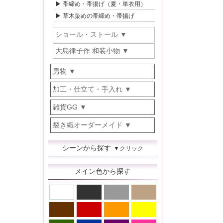
帯締め・帯揚げ（夏・単衣用）
草木染めの帯締め・帯揚げ
ショール・ストール
大島律子作 和装小物
男物
加工・仕立て・手入れ
雑貨GG
裂き織オーダーメイド
シーンから探す
▼クリック
メイン色から探す