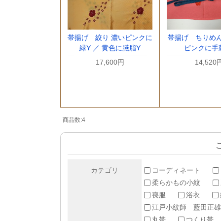
帯揚げ 絞り 濃いピンクに
帯揚げ ちりめ
緑Y ／ 黄色に臙脂Y
ピンクに手
17,600円
14,520
商品数:4
カテゴリ
コーディネート
柔らかもの小紋
喪服
浴衣
江戸小紋師 藍田正雄
丸帯
つくり帯