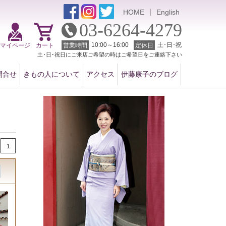
｜
HOME
English
03-6264-4279
10:00～16:00
土･日･祝
マイページ
カート
営業時間
定休日
土･日･祝日にご来店ご希望の時はご希望日をご連絡下さい
問合せ
きもの人について
アクセス
伊藤康子のブログ
1