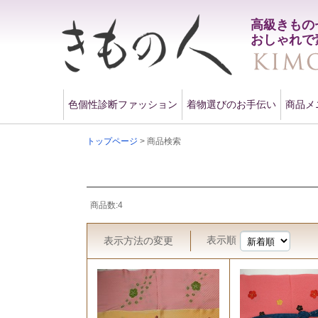
高級きもの
おしゃれで
色個性診断ファッション
着物選びのお手伝い
商品メ
トップページ
> 商品検索
商品数:4
表示順
表示方法
の変更