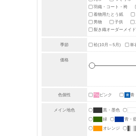
羽織・コート・袴
着物用たとう紙
男物
子供
裂き織オーダーメイド
季節
袷(10月～5月)
単
価格
色個性
ピンク
青
メイン地色
黒・墨色
緑
青・
オレンジ