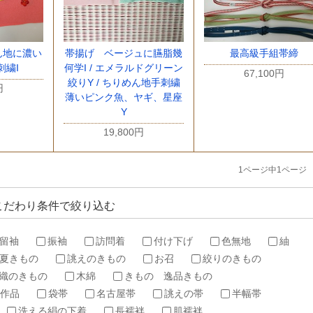
帯揚げ ベージュに臙脂幾
最高級手組帯締
ん地に濃い
何学I / エメラルドグリーン
刺繍I
67,100円
絞りY / ちりめん地手刺繍
円
薄いピンク魚、ヤギ、星座
Y
19,800円
1ページ中1ページ
こだわり条件で絞り込む
留袖
振袖
訪問着
付け下げ
色無地
紬
夏きもの
誂えのきもの
お召
絞りのきもの
織のきもの
木綿
きもの 逸品きもの
作品
袋帯
名古屋帯
誂えの帯
半幅帯
洗える絹の下着
長襦袢
肌襦袢