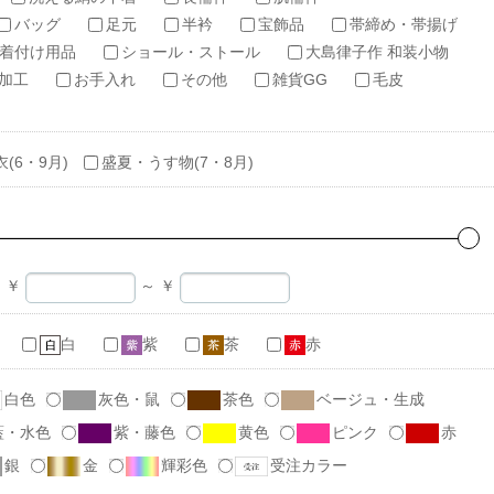
バッグ
足元
半衿
宝飾品
帯締め・帯揚げ
着付け用品
ショール・ストール
大島律子作 和装小物
加工
お手入れ
その他
雑貨GG
毛皮
衣(6・9月)
盛夏・うす物(7・8月)
￥
～
￥
白
紫
茶
赤
白色
灰色・鼠
茶色
ベージュ・生成
藍・水色
紫・藤色
黄色
ピンク
赤
銀
金
輝彩色
受注カラー