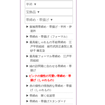
半衿
宝飾品
帯締め・帯揚げ
振袖用帯締め・帯揚げ・半衿・伊
達衿
帯締め・帯揚げ（フォーマル）
最高級しゃれもの手組帯締め 江
戸平田組紐 綾竹武田正倉院と真
砂子 幽玄染
最高級フォーマル帯締め 江戸平
田組紐
紬の訪問着に合わせる帯締め・帯
揚げ
ピンクの個性の可愛い帯締め・帯
揚げ（しゃれもの）
赤の個性の情熱的な帯締め・帯揚
げ（しゃれもの）
帯締め 輝く佐波理
帯締め・帯揚げスタンダード