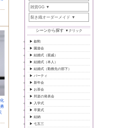
」
雑貨GG
裂き織オーダーメイド
シーンから探す
▼クリック
叙勲
園遊会
結婚式（親戚）
結婚式（本人）
結婚式（勤務先の部下）
パーティ
新年会
お茶会
邦楽の発表会
化
入学式
勇
卒業式
天
結納
」
七五三