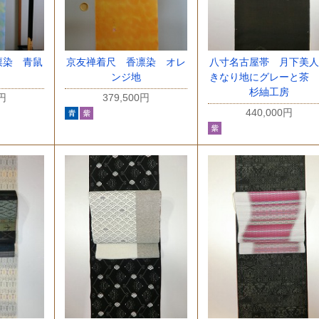
八寸名古屋帯 月下美
凛染 青鼠
京友禅着尺 香凛染 オレ
きなり地にグレーと茶 
ンジ地
杉紬工房
0円
379,500円
440,000円