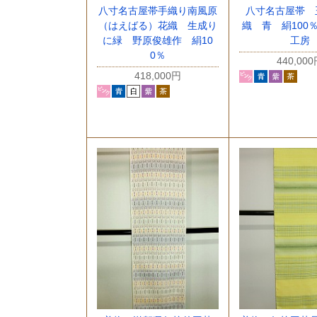
八寸名古屋帯手織り南風原
八寸名古屋帯 
（はえばる）花織 生成り
織 青 絹100
に緑 野原俊雄作 絹10
工房
0％
440,00
418,000円