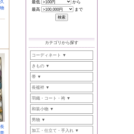
久
物
カテゴリから探す
コーディネート
きもの
帯
長襦袢
羽織・コート・袴
和装小物
男物
長
加工・仕立て・手入れ
帯