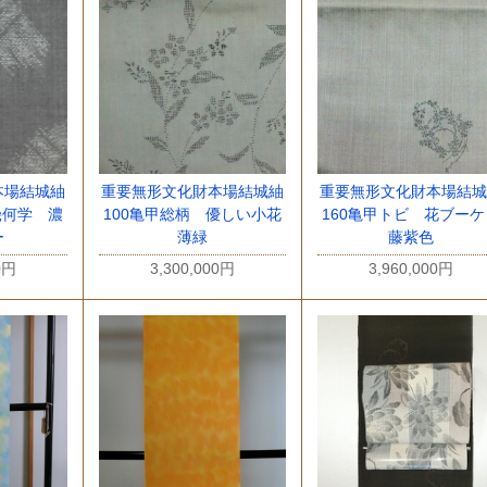
本場結城紬
重要無形文化財本場結城紬
重要無形文化財本場結城
幾何学 濃
100亀甲総柄 優しい小花
160亀甲トビ 花ブー
ー
薄緑
藤紫色
0円
3,300,000円
3,960,000円