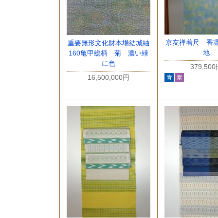
京友禅着尺 香
重要無形文化財本場結城紬
地
160亀甲総柄 菊 濃い緑
に色
379,50
16,500,000円