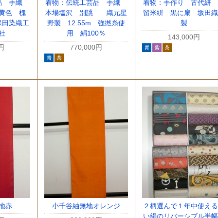
品 手織
着物：伝統工芸品 手織
着物：手作り 古代絣 
黄色 槐
本場塩沢 別誂 織元星
留米絣 黒に扇 坂田織
保田染織工
野製 12.55m 強撚糸使
製
社
用 絹100％
143,000円
0円
770,000円
地赤
小千谷紬無地オレンジ
２柄選んで１年中使える
い絹のリバーシブル半幅