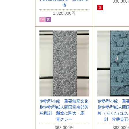
330,00
地
1,320,000円
伊勢型小紋 重要無形文化
伊勢型小紋 重
財伊勢型紙人間国宝南部芳
財伊勢型紙人間
松彫刻 瓢箪に駒大 馬
軒（ろくたにば
青グレー
刻 常磐染五
363,000円
363,00