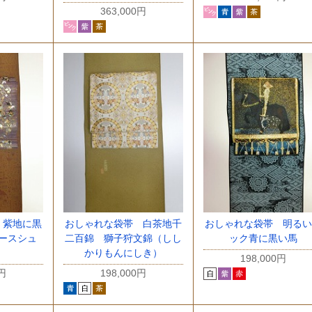
363,000円
 紫地に黒
おしゃれな袋帯 白茶地千
おしゃれな袋帯 明るい
ースシュ
二百錦 獅子狩文錦（しし
ック青に黒い馬
かりもんにしき）
198,000円
0円
198,000円