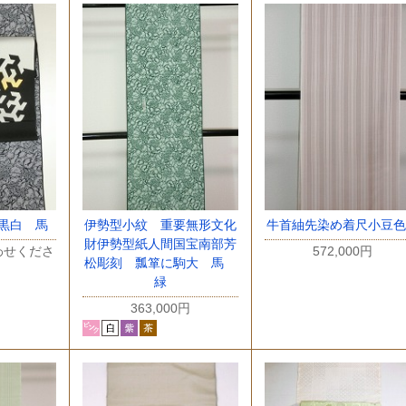
黒白 馬
伊勢型小紋 重要無形文化
牛首紬先染め着尺小豆色
財伊勢型紙人間国宝南部芳
わせくださ
572,000円
松彫刻 瓢箪に駒大 馬
緑
363,000円