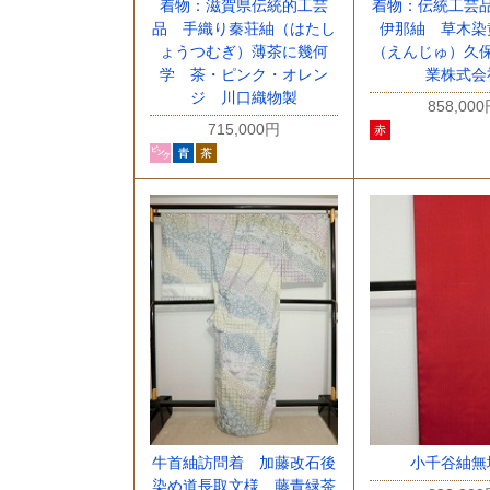
着物：滋賀県伝統的工芸
着物：伝統工芸
品 手織り秦荘紬（はたし
伊那紬 草木染
ょうつむぎ）薄茶に幾何
（えんじゅ）久
学 茶・ピンク・オレン
業株式会
ジ 川口織物製
858,00
715,000円
牛首紬訪問着 加藤改石後
小千谷紬無
染め道長取文様 藤青緑茶