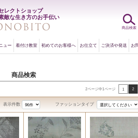
セレクトショップ
素敵な生き方のお手伝い
商品検索
ニュー
着付け教室
初めてのお客様へ
お仕立て
ご決済や発送
お
商品検索
2ページ中1ページ
2
1
表示件数
ファッションタイプ