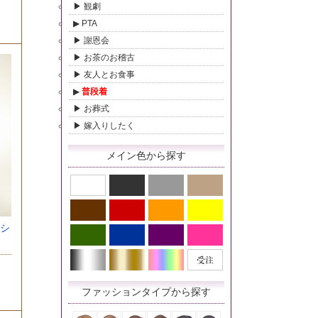
観劇
PTA
謝恩会
お茶のお稽古
友人とお食事
普段着
お葬式
嫁入りしたく
メイン色から探す
シ
ファッションタイプから探す