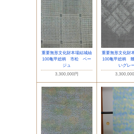
重要無形文化財本場結城紬
重要無形文化財
100亀甲総柄 市松 ベー
100亀甲総柄 
ジュ
いグレ
3,300,000円
3,300,00