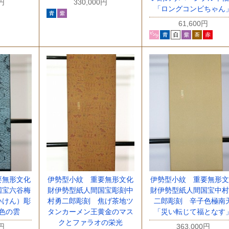
0円
330,000円
「ロングコンビちゃん
61,600円
要無形文化
伊勢型小紋 重要無形文化
伊勢型小紋 重要無形文
国宝六谷梅
財伊勢型紙人間国宝彫刻中
財伊勢型紙人間国宝中村
いけん）彫
村勇二郎彫刻 焦げ茶地ツ
二郎彫刻 辛子色極南
色の雲
タンカーメン王黄金のマス
「災い転じて福となす
クとファラオの栄光
0円
363,000円