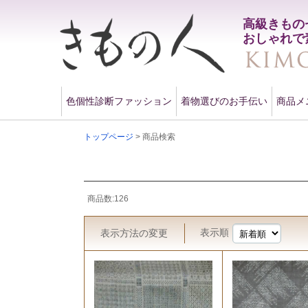
高級きもの
おしゃれで
色個性診断ファッション
着物選びのお手伝い
商品メ
トップページ
> 商品検索
商品数:126
表示順
表示方法
の変更