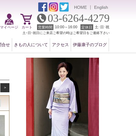
｜
HOME
English
03-6264-4279
10:00～16:00
土･日･祝
マイページ
カート
営業時間
定休日
土･日･祝日にご来店ご希望の時はご希望日をご連絡下さい
問合せ
きもの人について
アクセス
伊藤康子のブログ
>