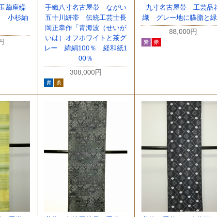
玉繭座繰
手織八寸名古屋帯 ながい
九寸名古屋帯 工芸品
％ 小杉紬
五十川絣帯 伝統工芸士長
織 グレー地に臙脂と
岡正幸作「青海波（せいが
88,000円
いは）オフホワイトと茶グ
0円
レー 緯絹100％ 経和紙1
00％
308,000円