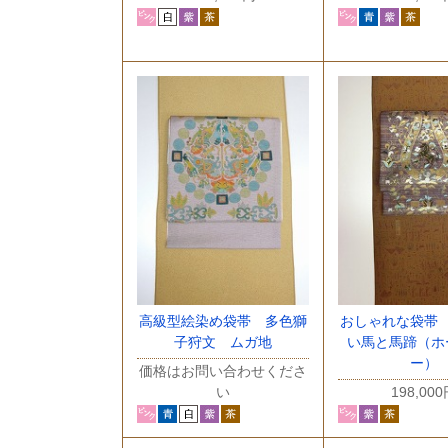
高級型絵染め袋帯 多色獅
おしゃれな袋帯
子狩文 ムガ地
い馬と馬蹄（ホ
ー）
価格はお問い合わせくださ
い
198,00