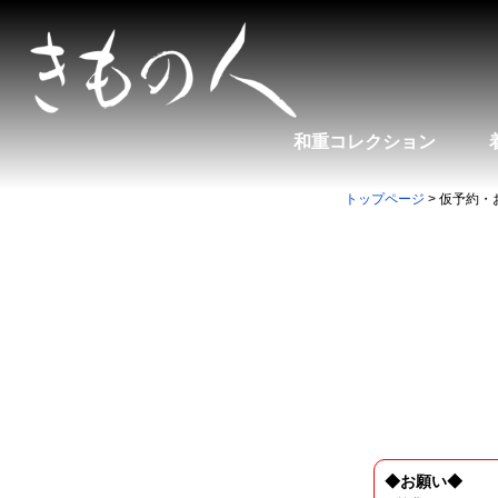
和重コレクション
トップページ
> 仮予約
◆お願い◆