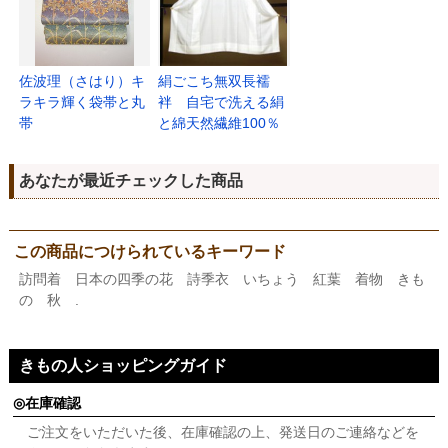
佐波理（さはり）キ
絹ごこち無双長襦
ラキラ輝く袋帯と丸
袢 自宅で洗える絹
帯
と綿天然繊維100％
あなたが最近チェックした商品
この商品につけられているキーワード
訪問着 日本の四季の花 詩季衣 いちょう 紅葉 着物 きも
の 秋 .
きもの人ショッピングガイド
在庫確認
ご注文をいただいた後、在庫確認の上、発送日のご連絡などを