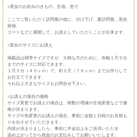
○貴女のお好みのきもの、生地、色で
ここでご覧いただく訪問着の他に、付け下げ、夏訪問着、黒色
留袖、
コートなどに展開して、お誂えしていただくことが出来ます。
○貴女のサイズにお誂え
掲載品は標準サイズですが、大柄な方のために、布幅１尺５分
までのサイズに対応できます。
１尺５分（４０ｃｍ）で、裄２尺（７６ｃｍ）までお作りして
お仕立てできます。
それ以上大きなサイズもお問合せ下さい。
○お誂えの場合の価格
サイズ変更でお誂えの場合は、柄数の増減や生地変更などで価
格が決まります。
サイズや色変更のお誂えの場合、事前に金額と日程のお見積も
りを出させていただきます。
内容が決まりましたら、事前に半金以上をご決済いただき
染め上がってから残金のお支払をしてお願いいたします。