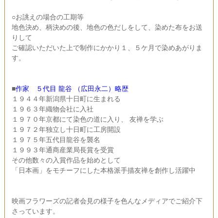
○お誂えの場合の工期等
地色決め、柄決めの後、地色の色だしをして、染めた布をお送
りして
ご確認いただいた上で制作にかかり１、５ケ月で染めあがりま
す。
■
作家 ５代目 龍谷 （広田永二）略歴
１９４４年新潟県十日町に生まれる
１９６３年織物会社に入社
１９７０年京都にて染色の道に入り、 友禅を学ぶ
１９７２年独立し十日町に工房開設
１９７５年五代目龍谷を襲名
１９９３年通商産業局長賞を受賞
その他数々の入賞作品を始めとして
「日本画」をモチーフにした本格派手描友禅を創作し活躍中
映画フラワーズの記者会見の様子を色んなメディアでご紹介下
さっています。