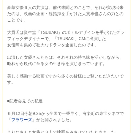
豪華女優６人の共演は、前代未聞とのことで、それが実現出来
たのは、映画の企画・総指揮を手がけた大貫卓也さんの力との
ことです。
大貫氏は資生堂「TSUBAKI」のボトルデザインを手がけたグラ
フィックデザイナーで、「TSUBAKI」CMに出演した
女優陣を集めて壮大なドラマを企画したのです。
出演した女優さんたちは、それぞれの持ち味を活かしながら、
昭和から現代に至る女の生き様を演じきっています。
美しく感動する映画ですから多くの皆様にご覧いただきたいで
す。
■記者会見での私達
６月12日今朝9:25から全国で一番早く、有楽町の東宝シネマで
「
フラワーズ
」が公開されました。
えりなさんと女将と３人で映画をみさせていただきました。