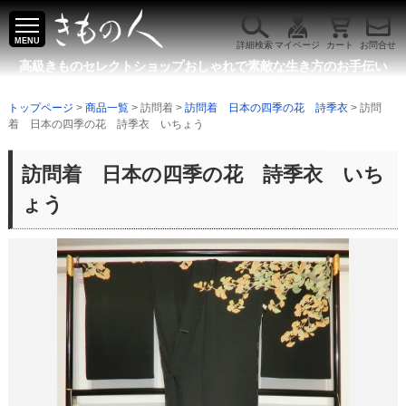
MENU
詳細検索
マイページ
カート
お問合せ
高級きものセレクトショップ
おしゃれで素敵な生き方のお手伝い
トップページ
>
商品一覧
> 訪問着 >
訪問着 日本の四季の花 詩季衣
> 訪問
着 日本の四季の花 詩季衣 いちょう
訪問着 日本の四季の花 詩季衣 いち
ょう