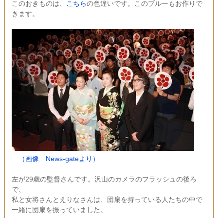
このおきものは、
こちら
の色違いです。このブルーもお作りで
きます。
（画像 News-gateより）
左が29歳の監督さんです。沢山のカメラのフラッシュの後ろ
で、
私と女将さんとえりなさんは、団扇を持っている人たちの中で
一緒に団扇を振っていました。