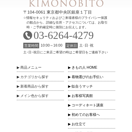
〒104-0061 東京都中央区銀座１丁目
情報セキュリティおよびご来場者様のプライバシー保護
の観点から、詳細な住所・アクセスについては、お取引
時・ご予約確定時に個別にお伝えします。
03-6264-4279
10:00～16:00
土･日･祝
営業時間
定休日
土･日･祝日にご来店ご希望の時はご希望日をご連絡下さい
商品
メニュー
きもの人 HOME
カテゴリ
から探す
着物選びのお手伝い
新着商品
から探す
似合うマッチ
メイン色
から探す
お客様写真館
コーディネート講座
初めてのお客様へ
お仕立て