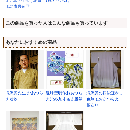
金北斎 / 帯揚げ絹白
締め・帯揚げ
地に青幾何学
この商品を買った人はこんな商品も買っています
あなたにおすすめの商品
滝沢晃先生 おあつら
遠峰聖明作おあつら
滝沢晃の四段ぼかし
え着物
え染め九寸名古屋帯
色無地おあつらえ
柄あり