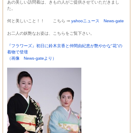
あの美しい訪問着は、きもの人がご提供させていただきまし
た。
何と美しいこと！！ こちら ⇒
yahooニュース
News-gate
お二人の妖艶なお姿は、こちらをご覧下さい。
『フラワーズ』初日に鈴木京香と仲間由紀恵が艶やかな“花”の
着物で登壇
（画像 News-gateより）