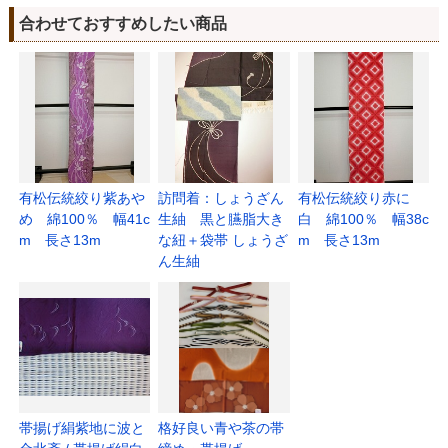
合わせておすすめしたい商品
有松伝統絞り紫あや
訪問着：しょうざん
有松伝統絞り赤に
め 綿100％ 幅41c
生紬 黒と臙脂大き
白 綿100％ 幅38c
m 長さ13m
な紐＋袋帯 しょうざ
m 長さ13m
ん生紬
帯揚げ絹紫地に波と
格好良い青や茶の帯