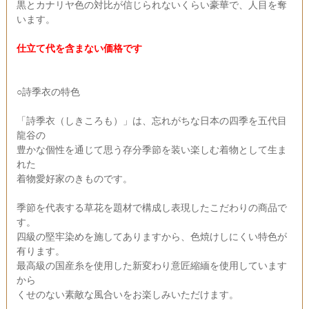
黒とカナリヤ色の対比が信じられないくらい豪華で、人目を奪
います。
仕立て代を含まない価格です
○詩季衣の特色
「詩季衣（しきころも）」は、忘れがちな日本の四季を五代目
龍谷の
豊かな個性を通じて思う存分季節を装い楽しむ着物として生ま
れた
着物愛好家のきものです。
季節を代表する草花を題材で構成し表現したこだわりの商品で
す。
四級の堅牢染めを施してありますから、色焼けしにくい特色が
有ります。
最高級の国産糸を使用した新変わり意匠縮緬を使用しています
から
くせのない素敵な風合いをお楽しみいただけます。