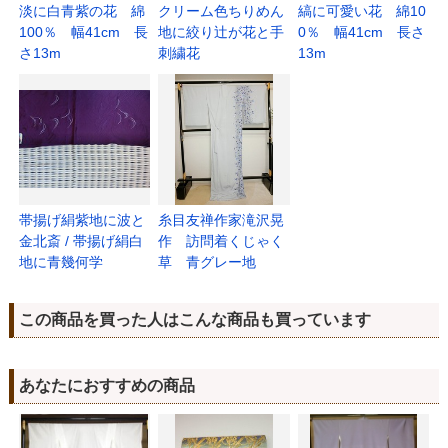
淡に白青紫の花 綿
クリーム色ちりめん
縞に可愛い花 綿10
100％ 幅41cm 長
地に絞り辻が花と手
0％ 幅41cm 長さ
さ13m
刺繍花
13m
帯揚げ絹紫地に波と
糸目友禅作家滝沢晃
金北斎 / 帯揚げ絹白
作 訪問着くじゃく
地に青幾何学
草 青グレー地
この商品を買った人はこんな商品も買っています
あなたにおすすめの商品