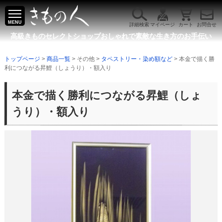
MENU
詳細検索
マイページ
カート
お問合せ
高級きものセレクトショップ
おしゃれで素敵な生き方のお手伝い
トップページ
>
商品一覧
> その他 >
タペストリー・染め額など
> 本金で描く勝
利につながる昇鯉（しょうり）・額入り
本金で描く勝利につながる昇鯉（しょ
うり）・額入り