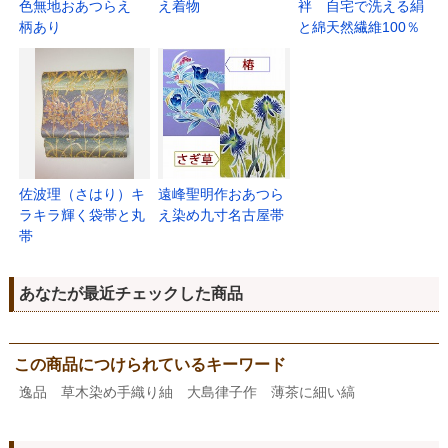
色無地おあつらえ
え着物
袢 自宅で洗える絹
柄あり
と綿天然繊維100％
佐波理（さはり）キ
遠峰聖明作おあつら
ラキラ輝く袋帯と丸
え染め九寸名古屋帯
帯
あなたが最近チェックした商品
この商品につけられているキーワード
逸品 草木染め手織り紬 大島律子作 薄茶に細い縞