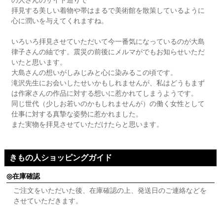
拝見する美しい着物や帯はまるで美術館を散策しているように
心に潤いを与えてくれますね。
いろいろ拝見させていただいて今一番気になっているのが大島
律子さんの紬です。震災の前後にメルマがでもお知らせいただ
いたと思います。
大島さんの想いがしみじみと心に染みるこの頃です。
滝沢先生にお会いしたせいかもしれませんが、私はどうもまず
は作家さんの作品に対する想いに惹かれてしまうようです。
同じ世代（少しお若いのかもしれませんが）の働く女性として
仕事に対する真摯な姿勢に惹かれました。
また実物を拝見させていただけたらと思います。
きもの人ショッピングガイド
在庫確認
ご注文をいただいた後、在庫確認の上、発送日のご連絡などを
させていただきます。