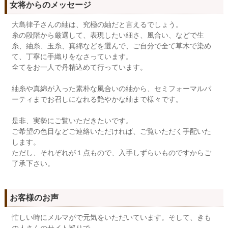
女将からのメッセージ
大島律子さんの紬は、究極の紬だと言えるでしょう。
糸の段階から厳選して、表現したい細さ、風合い、などで生
糸、紬糸、玉糸、真綿などを選んで、ご自分で全て草木で染め
て、丁寧に手織りをなさっています。
全てをお一人で丹精込めて行っています。
紬糸や真綿が入った素朴な風合いの紬から、セミフォーマルパ
ーティまでお召しになれる艶やかな紬まで様々です。
是非、実勢にご覧いただきたいです。
ご希望の色目などご連絡いただければ、ご覧いただく手配いた
します。
ただし、それぞれが１点もので、入手しずらいものですからご
了承下さい。
お客様のお声
忙しい時にメルマがで元気をいただいています。そして、きも
の人さんのサイト巡りで