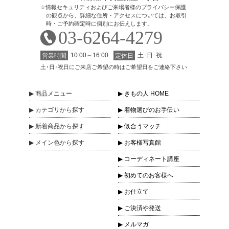
情報セキュリティおよびご来場者様のプライバシー保護
の観点から、詳細な住所・アクセスについては、お取引
時・ご予約確定時に個別にお伝えします。
03-6264-4279
10:00～16:00
土･日･祝
営業時間
定休日
土･日･祝日にご来店ご希望の時はご希望日をご連絡下さい
商品
メニュー
きもの人 HOME
カテゴリ
から探す
着物選びのお手伝い
新着商品
から探す
似合うマッチ
メイン色
から探す
お客様写真館
コーディネート講座
初めてのお客様へ
お仕立て
ご決済や発送
メルマガ