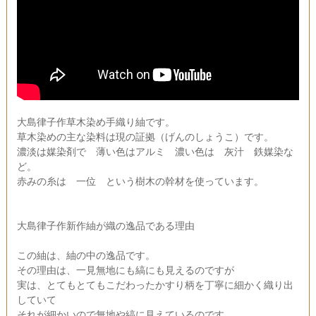
大島律子作草木染め手織り紬です。
草木染めの主な染料は現の証拠（げんのしょうこ）です。
濃淡は媒染剤で 薄い色はアルミ 濃い色は 灰汁 鉄媒染な
ど。
赤みの糸は 一位 という樹木の幹材を使っています。
大島律子作新作紬が織の逸品である理由
この紬は、紬の中の逸品です。
その理由は、一見無地にも縞にも見えるのですが
実は、とてもとてもこだわったかすり柄を丁寧に細かく織り出
していて
それが細かいので無地や縞に見えているのです。