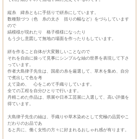
縦糸 緯糸ともに手括りで絣糸にしています。
数種類づつ（色 糸の太さ 括りの幅など）をづらしています
ので
縞模様が現れたり 格子模様になったり
もう少し意図して無地の場面を作ったりもしています。
絣を作ること自体が大変難しいことなので
それを自由に操って見事にシンプルな紬の世界を表現して下さ
っています。
作者大島律子先生は、国産の糸を厳選して、草木を集め、自分
で煮出して色を考
えて染め、 心をこめて手織りしています。
全ての工程を自分ひとりで行います。
丹精こめた作品は、県展や日本工芸展に入選して、高い評価を
得ています。
大島律子先生の紬は、手織りや草木染めとして究極の品質やこ
だわりのお品であ
ると共に、働く女性の方々に好まれるおしゃれ感が有ります。