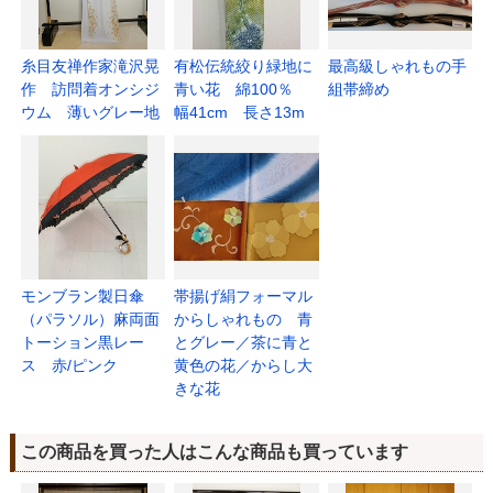
糸目友禅作家滝沢晃
有松伝統絞り緑地に
最高級しゃれもの手
作 訪問着オンシジ
青い花 綿100％
組帯締め
ウム 薄いグレー地
幅41cm 長さ13m
モンブラン製日傘
帯揚げ絹フォーマル
（パラソル）麻両面
からしゃれもの 青
トーション黒レー
とグレー／茶に青と
ス 赤/ピンク
黄色の花／からし大
きな花
この商品を買った人はこんな商品も買っています