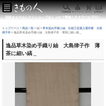
MENU
詳細検索
マイページ
カート
お問合せ
高級きものセレクトショップ
おしゃれで素敵な生き方のお手伝い
トップページ
>
商品一覧
> 紬 >
草木染め手織り紬 伝統工芸展入選作家 大島
律子作
> 逸品草木染め手織り紬 大島律子作 薄茶に細い縞 _
逸品草木染め手織り紬 大島律子作 薄
茶に細い縞 _