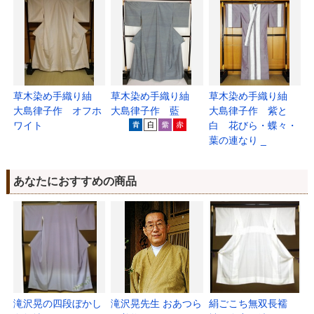
草木染め手織り紬
草木染め手織り紬
草木染め手織り紬
大島律子作 オフホ
大島律子作 藍
大島律子作 紫と
ワイト
白 花びら・蝶々・
葉の連なり _
あなたにおすすめの商品
滝沢晃の四段ぼかし
滝沢晃先生 おあつら
絹ごこち無双長襦