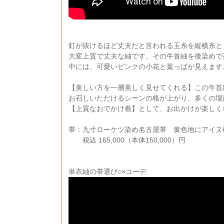
釘が抜けるほど丈夫だと言われる玉糸を縦横糸と
大変上質で丈夫な紬です。その牛首紬を後染めで
中には、可愛いピンクの小花と葉っぱが見えます
【美しい方を一層美しく見せてくれる】この牛首
お召しいただけるシーンの格が上がり、多くの場
【上質なおでかけ着】として、お出かけが楽しく
帯：九寸ローケツ染め名古屋帯 黄色地にアイヌ
税込 165,000（本体150,000）円
単衣紬の帯選び○×コーデ