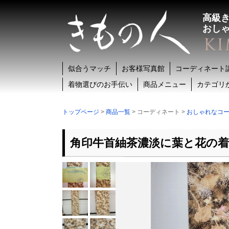
高級
おし
似合うマッチ
お客様写真館
コーディネート
着物選びのお手伝い
商品メニュー
カテゴリ
トップページ
>
商品一覧
> コーディネート >
おしゃれなコ
角印牛首紬茶濃淡に葉と花の