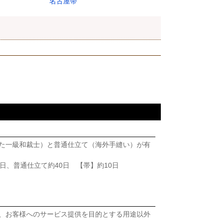
名古屋帯
た一級和裁士）と普通仕立て（海外手縫い）が有
日、普通仕立て約40日 【帯】約10日
、お客様へのサービス提供を目的とする用途以外