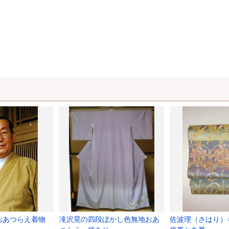
おあつらえ着物
滝沢晃の四段ぼかし色無地おあ
佐波理（さはり）