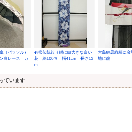
傘（パラソル）
有松伝統絞り紺に白大きな白い
大島紬黒縦縞に金更
ン白レース カ
花 綿100％ 幅41cm 長さ13
地に龍
m
っています