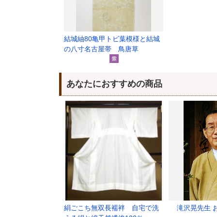
結城紬80亀甲トビ葉模様と結城
の八寸名古屋帯 鳥唐草
あなたにおすすめの商品
絹ごこち無双長襦袢 自宅で洗
滝沢晃先生 