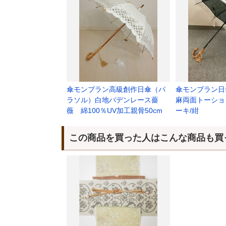
傘モンブラン高級創作日傘（パ
傘モンブラン日
ラソル）白地バデンレース薔
麻両面トーショ
薇 綿100％UV加工親骨50cm
ーキ/紺
この商品を買った人はこんな商品も買