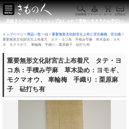
MENU
詳細検索
マイページ
カート
お問合せ
高級きものセレクトショップ
おしゃれで素敵な生き方のお手伝い
トップページ
>
商品一覧
> 紬 >
重要無形文化財宮古上布と宮古麻織、宮古織
>
重要無形文化財宮古上布着尺 タテ・ヨコ糸：手積み苧麻 草木染め：ヨモ
ギ、モクマオウ、 車輪梅 手織り：栗原麻子 砧打ち有
重要無形文化財宮古上布着尺 タテ・ヨ
コ糸：手積み苧麻 草木染め：ヨモギ、
モクマオウ、 車輪梅 手織り：栗原麻
子 砧打ち有