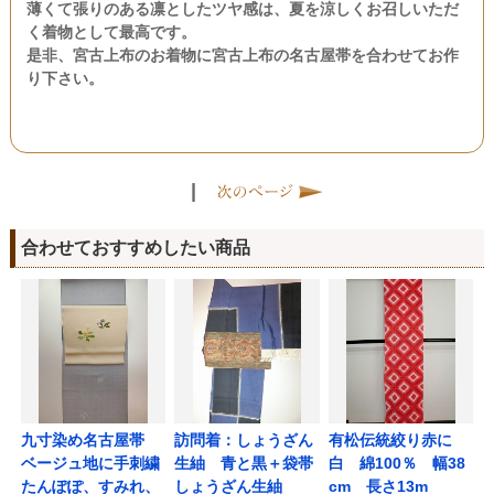
薄くて張りのある凛としたツヤ感は、夏を涼しくお召しいただ
く着物として最高です。
是非、宮古上布のお着物に宮古上布の名古屋帯を合わせてお作
り下さい。
|
合わせておすすめしたい商品
九寸染め名古屋帯
訪問着：しょうざん
有松伝統絞り赤に
ベージュ地に手刺繍
生紬 青と黒＋袋帯
白 綿100％ 幅38
たんぽぽ、すみれ、
しょうざん生紬
cm 長さ13m