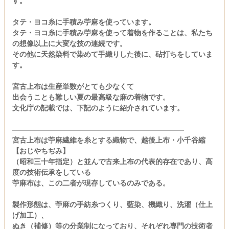
す。
タテ・ヨコ糸に手積み苧麻を使っています。
タテ・ヨコ糸に手積み苧麻を使って着物を作ることは、私たち
の想像以上に大変な技の連続です。
その他に天然染料で染めて手織りした後に、砧打ちをしていま
す。
宮古上布は生産単数がとても少なくて
出会うことも難しい夏の最高級な麻の着物です。
文化庁の記載では、下記のように紹介されています。
――――――――――――――――――――――――
宮古上布は苧麻繊維を糸とする織物で、越後上布・小千谷縮
【おじやちぢみ】
（昭和三十年指定）と並んで古来上布の代表的存在であり、高
度の技術伝承をしている
苧麻布は、この二者が現存しているのみである。
製作形態は、苧麻の手紡糸つくり、藍染、機織り、洗濯（仕上
げ加工）、
ぬき（補修）等の分業制になっており、それぞれ専門の技術者