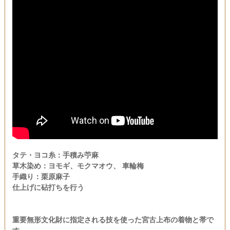
タテ・ヨコ糸：手積み苧麻
草木染め：ヨモギ、モクマオウ、 車輪梅
手織り：栗原麻子
仕上げに砧打ちを行う
重要無形文化財に指定される技を使った宮古上布の着物と帯で