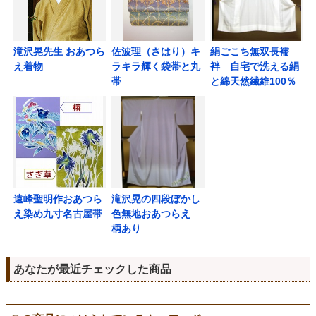
滝沢晃先生 おあつら
佐波理（さはり）キ
絹ごこち無双長襦
え着物
ラキラ輝く袋帯と丸
袢 自宅で洗える絹
帯
と綿天然繊維100％
遠峰聖明作おあつら
滝沢晃の四段ぼかし
え染め九寸名古屋帯
色無地おあつらえ
柄あり
あなたが最近チェックした商品