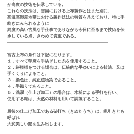
が高度の技術を伝承している。
これらの技法は、雪国における上布製作とはまた別に、
高温高湿度地帯における製作技法の特質を具えており、特に手
紡ぎにみられるように
純度の高い古風な手仕事でありながら今日に至るまで技術を伝
承している点、きわめて貴重である。
――――――――――――――――――――――――
宮古上布の条件は下記になります。
１．すべて苧麻を手紡ぎした糸を使用すること。
２．絣模様をつける場合は、伝統的な手ゆいによる技法、又は
手くくりによること。
３．染色は、純正植物染であること。
４．手織りであること。
５．洗濯（仕上げ加工）の場合は、木槌による手打を行い、
使用する糊は、天然の材料を用いて調製すること。
最後の仕上げ加工である砧打ち（きぬたうち）は、蝋引きとも
呼ばれ
大変美しい艶を生み出します。