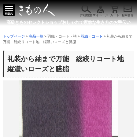
MENU
詳細検索
マイページ
カート
お問合せ
高級きものセレクトショップ
おしゃれで素敵な生き方のお手伝い
トップページ
>
商品一覧
> 羽織・コート・袴 >
羽織・コート
> 礼装から紬まで
万能 総絞りコート地 縦濃いローズと臙脂
礼装から紬まで万能 総絞りコート地
縦濃いローズと臙脂