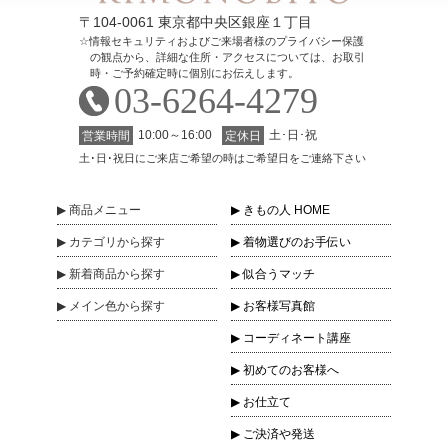
〒104-0061 東京都中央区銀座１丁目
情報セキュリティおよびご来場者様のプライバシー保護
の観点から、詳細な住所・アクセスについては、お取引
時・ご予約確定時に個別にお伝えします。
03-6264-4279
10:00～16:00
土･日･祝
営業時間
定休日
土･日･祝日にご来店ご希望の時はご希望日をご連絡下さい
商品
メニュー
きもの人 HOME
カテゴリ
から探す
着物選びのお手伝い
新着商品
から探す
似合うマッチ
メイン色
から探す
お客様写真館
コーディネート講座
初めてのお客様へ
お仕立て
ご決済や発送