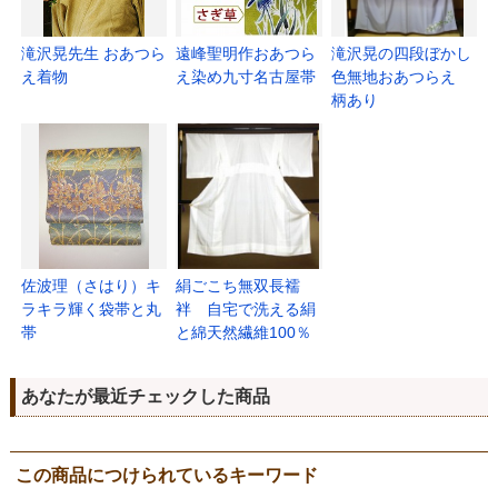
滝沢晃先生 おあつら
遠峰聖明作おあつら
滝沢晃の四段ぼかし
え着物
え染め九寸名古屋帯
色無地おあつらえ
柄あり
佐波理（さはり）キ
絹ごこち無双長襦
ラキラ輝く袋帯と丸
袢 自宅で洗える絹
帯
と綿天然繊維100％
あなたが最近チェックした商品
この商品につけられているキーワード