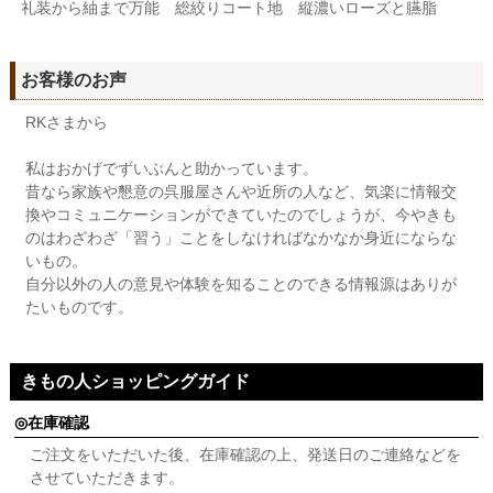
礼装から紬まで万能 総絞りコート地 縦濃いローズと臙脂
お客様のお声
RKさまから
私はおかげでずいぶんと助かっています。
昔なら家族や懇意の呉服屋さんや近所の人など、気楽に情報交
換やコミュニケーションができていたのでしょうが、今やきも
のはわざわざ「習う」ことをしなければなかなか身近にならな
いもの。
自分以外の人の意見や体験を知ることのできる情報源はありが
たいものです。
きもの人ショッピングガイド
在庫確認
ご注文をいただいた後、在庫確認の上、発送日のご連絡などを
させていただきます。