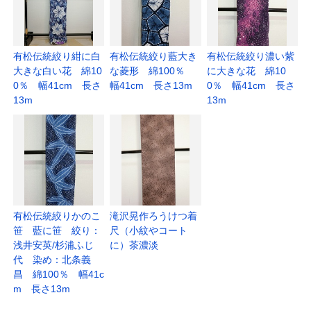
有松伝統絞り紺に白
有松伝統絞り藍大き
有松伝統絞り濃い紫
大きな白い花 綿10
な菱形 綿100％
に大きな花 綿10
0％ 幅41cm 長さ
幅41cm 長さ13m
0％ 幅41cm 長さ
13m
13m
有松伝統絞りかのこ
滝沢晃作ろうけつ着
笹 藍に笹 絞り：
尺（小紋やコート
浅井安英/杉浦ふじ
に）茶濃淡
代 染め：北条義
昌 綿100％ 幅41c
m 長さ13m