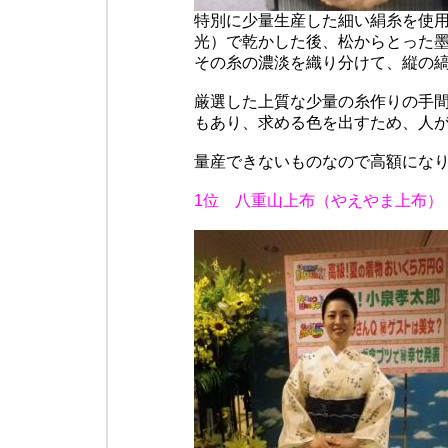
特別に少量生産した細い絹糸を使
光）で乾かした後、松からとった
その糸の濃淡を織り分けて、縦の
厳選した上質な少量の糸作りの手
もあり、求める色を出すため、人
量産できないものなので高額にな
1位 八重山上布（やえやま上布）