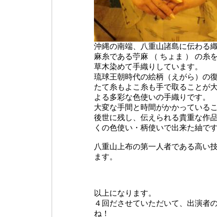
沖縄の南端、八重山諸島に伝わる
麻糸である苧麻 （ ちょま ） の糸
草木染めて手織りしています。
琉球王朝時代の絵柄（えがら）の
たて糸もよこ糸も手で取ることが
よる多彩な色使いの手織りです。
大変な手間と時間がかかっている
後世に残し、伝えられる貴重な作
くの色使い・柄使いで出来た紬で
八重山上布の第一人者である高い
ます。
以上になります。
４回ださせていただいて、出演者
ね！