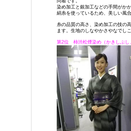
問着です。
染め加工と銀加工などの手間がか
絹糸を使っているため、美しい風
糸の品質の高さ、染め加工の技の
ます。生地のしなやかさやなでし
第2位 柿渋松煙染め（かきしぶし