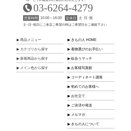
03-6264-4279
10:00～16:00
土･日･祝
営業時間
定休日
土･日･祝日にご来店ご希望の時はご希望日をご連絡下さい
商品
メニュー
きもの人 HOME
カテゴリ
から探す
着物選びのお手伝い
新着商品
から探す
似合うマッチ
メイン色
から探す
お客様写真館
コーディネート講座
初めてのお客様へ
お仕立て
ご決済や発送
メルマガ
きもの人について