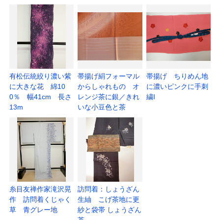
有松伝統絞り濃い紫
帯揚げ絹フォーマル
帯揚げ ちりめん地
に大きな花 綿10
からしゃれもの オ
に濃いピンクに手刺
0％ 幅41cm 長さ
レンジ茶に銀／きれ
繍I
13m
いな小豆色と茶
糸目友禅作家滝沢晃
訪問着：しょうざん
作 訪問着くじゃく
生紬 こげ茶地に更
草 青グレー地
紗と袋帯 しょうざん