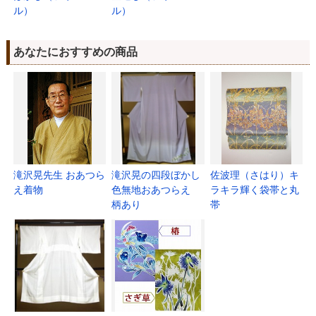
ル）
ル）
あなたにおすすめの商品
滝沢晃先生 おあつら
滝沢晃の四段ぼかし
佐波理（さはり）キ
え着物
色無地おあつらえ
ラキラ輝く袋帯と丸
柄あり
帯