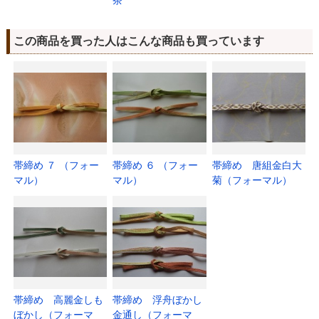
茶
この商品を買った人はこんな商品も買っています
帯締め ７ （フォー
帯締め ６ （フォー
帯締め 唐組金白大
マル）
マル）
菊（フォーマル）
帯締め 高麗金しも
帯締め 浮舟ぼかし
ぼかし（フォーマ
金通し（フォーマ