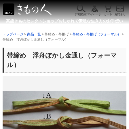
MENU
詳細検索
マイページ
カート
お問合せ
高級きものセレクトショップ
おしゃれで素敵な生き方のお手伝い
トップページ
>
商品一覧
> 帯締め・帯揚げ >
帯締め・帯揚げ（フォーマル）
>
帯締め 浮舟ぼかし金通し（フォーマル）
帯締め 浮舟ぼかし金通し（フォーマ
ル）