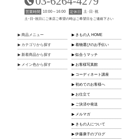
03-6264-4279
10:00～16:00
土･日･祝
営業時間
定休日
土･日･祝日にご来店ご希望の時はご希望日をご連絡下さい
商品
メニュー
きもの人 HOME
カテゴリ
から探す
着物選びのお手伝い
新着商品
から探す
似合うマッチ
メイン色
から探す
お客様写真館
コーディネート講座
初めてのお客様へ
お仕立て
ご決済や発送
メルマガ
きもの人について
伊藤康子のブログ