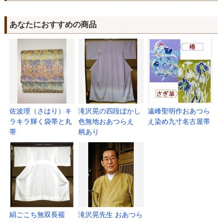
あなたにおすすめの商品
佐波理（さはり）キ
滝沢晃の四段ぼかし
遠峰聖明作おあつら
ラキラ輝く袋帯と丸
色無地おあつらえ
え染め九寸名古屋帯
帯
柄あり
絹ごこち無双長襦
滝沢晃先生 おあつら