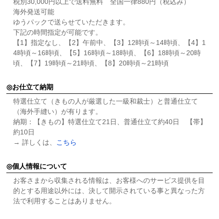
税別30,000円以上で送料無料 全国一律880円（税込み）
海外発送可能
ゆうパックで送らせていただきます。
下記の時間指定が可能です。
【1】指定なし、【2】午前中、【3】12時頃～14時頃、【4】1
4時頃～16時頃、【5】16時頃～18時頃、【6】18時頃～20時
頃、【7】19時頃～21時頃、【8】20時頃～21時頃
お仕立て納期
特選仕立て（きもの人が厳選した一級和裁士）と普通仕立て
（海外手縫い）が有ります。
納期：【きもの】特選仕立て21日、普通仕立て約40日 【帯】
約10日
→ 詳しくは、
こちら
個人情報について
お客さまから収集される情報は、お客様へのサービス提供を目
的とする用途以外には、決して開示されている事と異なった方
法で利用することはありません。