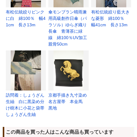
有松伝統絞りピンク
傘モンブラン晴雨兼
有松伝統絞り藍大き
に白 綿100％ 幅4
用高級創作日傘（パ
な菱形 綿100％
1cm 長さ13m
ラソル）ゆらぎ織り
幅41cm 長さ13m
長傘 青薄茶に緑
線 綿100％UV加工
親骨50cm
訪問着：しょうざん
京都手描き九寸染め
生紬 白に黒染め分
名古屋帯 本金馬
け樹木に小花と袋帯
黒地
しょうざん生紬
この商品を買った人はこんな商品も買っています