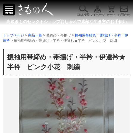
MENU
詳細検索
マイページ
カート
お問合せ
高級きものセレクトショップ
おしゃれで素敵な生き方のお手伝い
トップページ
>
商品一覧
> 帯締め・帯揚げ >
振袖用帯締め・帯揚げ・半衿・伊
達衿
> 振袖用帯締め・帯揚げ・半衿・伊達衿★半衿 ピンク小花 刺繍
振袖用帯締め・帯揚げ・半衿・伊達衿★
半衿 ピンク小花 刺繍