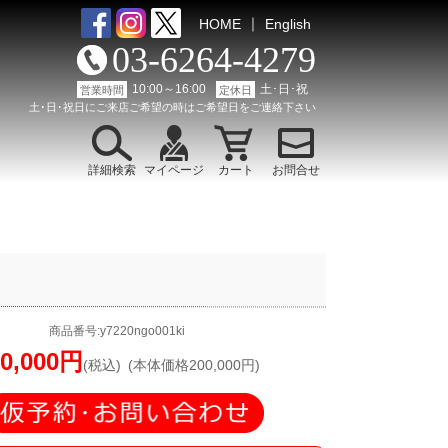
｜
HOME
English
03-6264-4279
10:00～16:00
土･日･祝
営業時間
定休日
土･日･祝日にご来店ご希望の時はご希望日をご連絡下さい
詳細検索
マイページ
カート
お問合せ
商品番号:y7220ngo001ki
20,000円
(税込)
(本体価格200,000円)