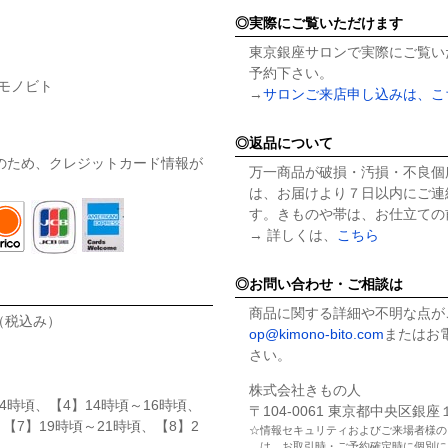
実際にご覧いただけます
東京銀座サロンで実際にご覧い
予約下さい。
キモノビト
→
サロンご来店申し込みは、こ
返品について
のため、クレジットカード情報が
万一商品が破損・汚損・不良個
は、お届けより７日以内にご連
す。きものや帯は、お仕立ての
→ 詳しくは、
こちら
お問い合わせ・ご相談は
商品に関する詳細や不明な点が
円（税込み）
op@kimono-bito.com
またはお電
さい。
株式会社きもの人
4時頃、【4】14時頃～16時頃、
〒104-0061 東京都中央区銀
、【7】19時頃～21時頃、【8】2
情報セキュリティおよびご来場者様の
は、お取引時・ご予約確定時に個別に