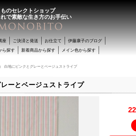
きものセレクトショップ
ゃれで素敵な生き方のお手伝い
講座
ご決済と発送
お仕立て
伊藤康子のブログ
から探す
新着商品から探す
メイン色から探す
紬 白地にピンクとグレーとベージュストライプ
グレーとベージュストライプ
2