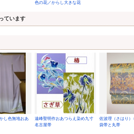
色の花／からし大きな花
っています
かし色無地おあ
遠峰聖明作おあつらえ染め九寸
佐波理（さはり）
名古屋帯
袋帯と丸帯