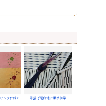
いピンクに緑Y
帯揚げ絹白地に黒幾何学