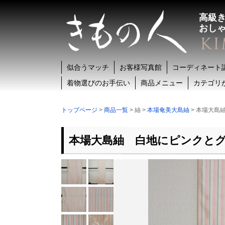
高級
おし
似合うマッチ
お客様写真館
コーディネート
着物選びのお手伝い
商品メニュー
カテゴリ
トップページ
>
商品一覧
> 紬 >
本場奄美大島紬
> 本場大島
本場大島紬 白地にピンクと