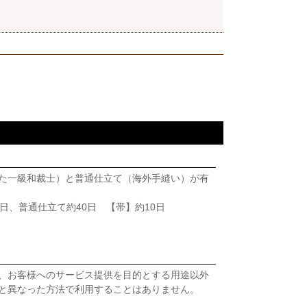
た一級和裁士）と普通仕立て（海外手縫い）が有
日、普通仕立て約40日 【帯】約10日
、お客様へのサービス提供を目的とする用途以外
と異なった方法で利用することはありません。