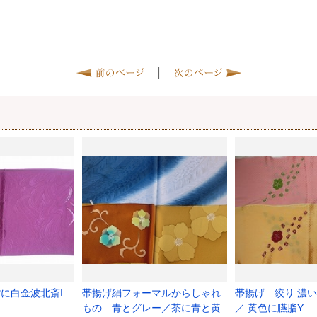
|
に白金波北斎I
帯揚げ絹フォーマルからしゃれ
帯揚げ 絞り 濃
もの 青とグレー／茶に青と黄
／ 黄色に臙脂Y