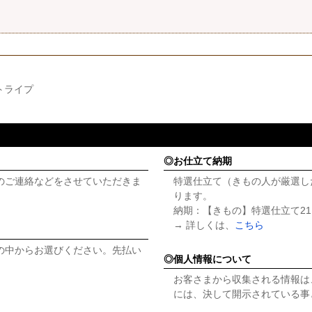
トライプ
お仕立て納期
のご連絡などをさせていただきま
特選仕立て（きもの人が厳選し
ります。
納期：【きもの】特選仕立て21
→ 詳しくは、
こちら
の中からお選びください。先払い
個人情報について
お客さまから収集される情報は
には、決して開示されている事