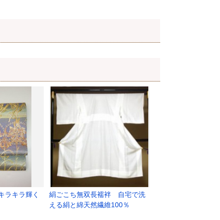
キラキラ輝く
絹ごこち無双長襦袢 自宅で洗
える絹と綿天然繊維100％