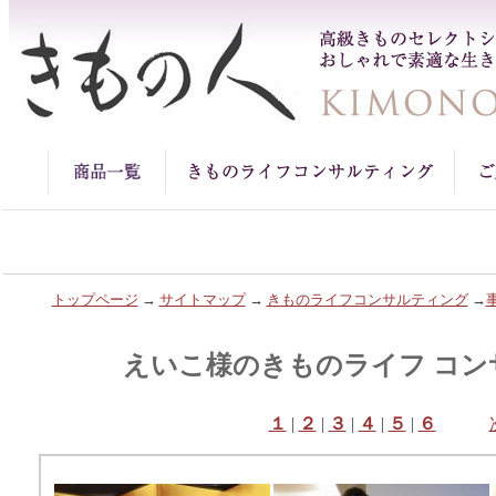
トップページ
→
サイトマップ
→
きものライフコンサルティング
→
えいこ様のきものライフ コン
１
|
２
|
３
|
４
|
５
|
６